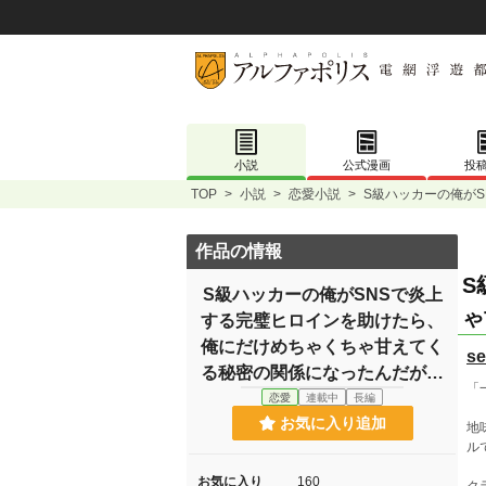
小説
公式漫画
投
TOP
>
小説
>
恋愛小説
>
S級ハッカーの俺が
作品の情報
S
S級ハッカーの俺がSNSで炎上
ゃ
する完璧ヒロインを助けたら、
俺にだけめちゃくちゃ甘えてく
s
る秘密の関係になったんだが…
「
恋愛
連載中
長編
お気に入り追加
地
ル
お気に入り
160