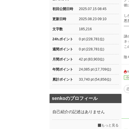
ク
彼
初回公開日時
2025.07.15 08:45
し
更新日時
2025.08.23 09:10
悪
―
文字数
185,216
謎
24h.ポイント
0 pt (228,781位)
ネ
こ
週間ポイント
0 pt (228,781位)
陰
月間ポイント
42 pt (83,903位)
年間ポイント
24,085 pt (17,709位)
小
累計ポイント
33,740 pt (54,856位)
senkoのプロフィール
自己紹介の記述はありません
もっと見る