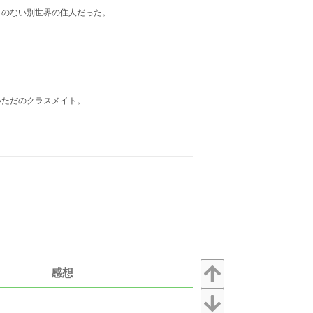
とのない別世界の住人だった。
。
いただのクラスメイト。
感想