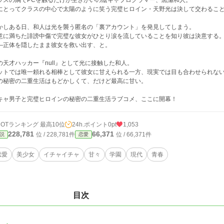
ラスの隅でPCを触るだけが生きがいの陰キャプログラマー、黒瀬和人。
にとってクラスの中心で太陽のように笑う完璧ヒロイン・天野光は決して交わるこ
かしある日、和人は光を襲う匿名の「裏アカウント」を発見してしまう。
意に満ちた誹謗中傷で完璧な彼女がひとり涙を流していることを知り彼は決意する
―正体を隠したまま彼女を救い出す、と。
の天才ハッカー『null』として光に接触した和人。
ットでは唯一頼れる相棒として彼女に甘えられる一方、現実では目も合わせられな
の秘密の二重生活はもどかしくて、だけど最高に甘い。
キャ男子と完璧ヒロインの秘密の二重生活ラブコメ、ここに開幕！
HOTランキング 最高10位
24h.ポイント
0pt
1,053
228,781
66,371
位 / 228,781件
位 / 66,371件
説
恋愛
恋愛
美少女
イチャイチャ
甘々
学園
現代
青春
目次