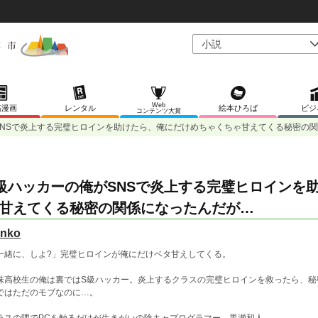
Web
稿漫画
レンタル
絵本ひろば
ビジ
コンテンツ大賞
SNSで炎上する完璧ヒロインを助けたら、俺にだけめちゃくちゃ甘えてくる秘密の
級ハッカーの俺がSNSで炎上する完璧ヒロインを
甘えてくる秘密の関係になったんだが…
enko
一緒に、しよ?」完璧ヒロインが俺にだけベタ甘えしてくる。
味高校生の俺は裏ではS級ハッカー。炎上するクラスの完璧ヒロインを救ったら、秘
ではただのモブなのに…。