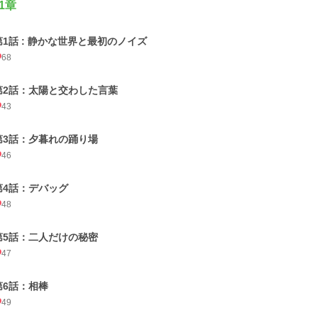
1章
第1話 : 静かな世界と最初のノイズ
68
第2話：太陽と交わした言葉
43
第3話：夕暮れの踊り場
46
第4話：デバッグ
48
第5話：二人だけの秘密
47
第6話：相棒
49