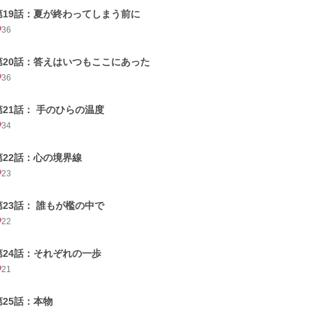
第19話：夏が終わってしまう前に
36
第20話：答えはいつもここにあった
36
第21話： 手のひらの温度
34
第22話：心の境界線
23
第23話： 誰もが檻の中で
22
第24話：それぞれの一歩
21
第25話：本物