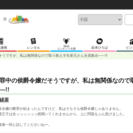
Web
稿漫画
レンタル
絵本ひろば
ビジ
コンテンツ大賞
そうですが、私は無関係なので取り敢えず生産元さん全員集合――!!
罪中の侯爵令嬢だそうですが、私は無関係なので
―!!
緑茶
役令嬢の断罪が始まったんですけど、私はそもそも侯爵令嬢じゃありません。
鹿王子は全っっっっっっ然聞いてくれませんから、上に問題をぶん投げました。
係者一同と話してくださいねー。