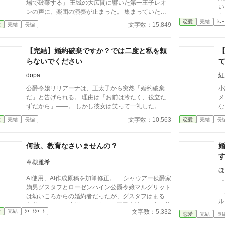
場で破棄する」 王城の大広間に響いた第一王子レオ
い
ンの声に、楽団の演奏が止まった。 集まっていた貴
と
族たちは息をのみ、次の瞬間にはざわめきが広がる。
恋愛
完結
ｼｮｰ
せ
文字数：15,849
愛
完結
長編
エレノアはゆっくりと顔を上げた。 目の前では、王
だ
子が腰に手を回した美しい令嬢――侯爵令嬢セシリア
た
が勝ち誇ったように微笑んでいる。
【完結】婚約破棄ですか？では二度と私を頼
らないでください
dopa
紅
公爵令嬢リリアーナは、王太子から突然「婚約破棄
小
だ」と告げられる。 理由は「お前は冷たく、役立た
メイク
ずだから」――。 しかし彼女は笑って一礼した。
な
「婚約破棄ですか？ では二度と私を頼らないでくだ
巻
文字数：10,563
愛
完結
長編
恋愛
完結
長
さい」 その一言を残し、王宮を去るリリアーナ。 実
み
は彼女こそ、長年にわたり国の財政、外交、魔道具開
違
発まで陰で支えてきた真の功労者だった。 彼女が去
何故、教育なさいませんの？
った途端、王宮は混乱。外交は失敗し、財政は赤字、
魔物討伐も滞り、王太子は初めて「彼女がすべてを支
章槻雅希
えていた」と知ることになる。 一方リリアーナは、
ほ
AI使用、AI作成原稿を加筆修正。 シャウアー侯爵家
隣国の冷酷公爵にその才能を見いだされ、最高待遇で
「
嫡男グスタフとローゼンハイン公爵令嬢マルグリット
迎えられる。 「君が望むなら、今度は私が君を守ろ
華
は幼いころからの婚約者だったが、グスタフはまるで
う」 元婚約者が何度謝っても、もう遅い。 婚約破棄
ル
市井のロマンス小説かのような、平民女性との恋に落
された令嬢が、新たな居場所で幸せを掴み、見下して
な
文字数：5,332
愛
完結
ｼｮｰﾄｼｮｰﾄ
ちる。これまた物語のように婚約破棄を告げようとす
恋愛
完結
長
いた者たちを後悔させる痛快ざまぁファンタジー。
家
るが、マルグリットは至って冷静に現実を突きつける