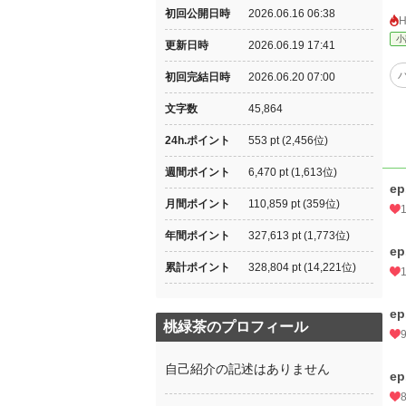
初回公開日時
2026.06.16 06:38
小
更新日時
2026.06.19 17:41
初回完結日時
2026.06.20 07:00
文字数
45,864
24h.ポイント
553 pt (2,456位)
週間ポイント
6,470 pt (1,613位)
e
月間ポイント
110,859 pt (359位)
年間ポイント
327,613 pt (1,773位)
e
累計ポイント
328,804 pt (14,221位)
e
桃緑茶のプロフィール
自己紹介の記述はありません
e