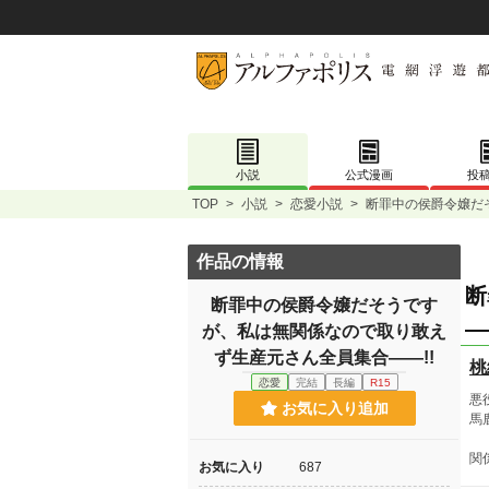
小説
公式漫画
投
TOP
>
小説
>
恋愛小説
>
断罪中の侯爵令嬢だ
作品の情報
断
断罪中の侯爵令嬢だそうです
―
が、私は無関係なので取り敢え
ず生産元さん全員集合――!!
桃
恋愛
完結
長編
R15
悪
お気に入り追加
馬
関
お気に入り
687