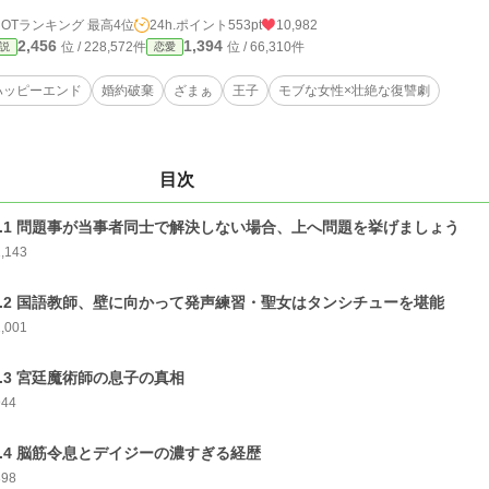
HOTランキング 最高4位
24h.ポイント
553pt
10,982
2,456
1,394
位 / 228,572件
位 / 66,310件
説
恋愛
ハッピーエンド
婚約破棄
ざまぁ
王子
モブな女性×壮絶な復讐劇
目次
p.1 問題事が当事者同士で解決しない場合、上へ問題を挙げましょう
1,143
p.2 国語教師、壁に向かって発声練習・聖女はタンシチューを堪能
1,001
p.3 宮廷魔術師の息子の真相
944
p.4 脳筋令息とデイジーの濃すぎる経歴
898