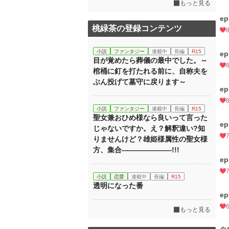
もっと見る
e
桃緑茶の登録コンテンツ
小説
ファンタジー
連載中
長編
R15
e
目が覚めたら葬儀の最中でした。～
棺桶に釘を打たれる前に、自称夫を
ぶん投げて墓守に戻ります～
e
小説
ファンタジー
連載中
長編
R15
聖女兼おひめ様なら良いって言った
e
じゃないですか。え？解釈違い?知
りませんけど？雄姫様属性の聖女様
方、集合―――――――!!!
e
小説
恋愛
連載中
長編
R15
透明になった番
e
もっと見る