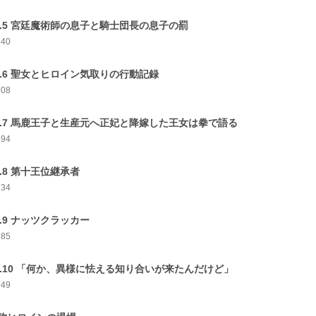
p.5 宮廷魔術師の息子と騎士団長の息子の罰
840
p.6 聖女とヒロイン気取りの行動記録
808
p.7 馬鹿王子と生産元へ正妃と降嫁した王女は拳で語る
894
p.8 第十王位継承者
734
p.9 ナッツクラッカー
785
p.10 「何か、異様に怯える知り合いが来たんだけど」
649