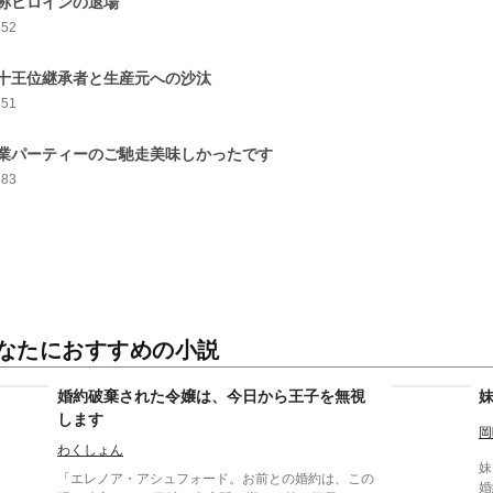
称ヒロインの退場
652
十王位継承者と生産元への沙汰
751
業パーティーのご馳走美味しかったです
883
なたにおすすめの小説
婚約破棄された令嬢は、今日から王子を無視
します
岡
わくしょん
妹
「エレノア・アシュフォード。お前との婚約は、この
婚