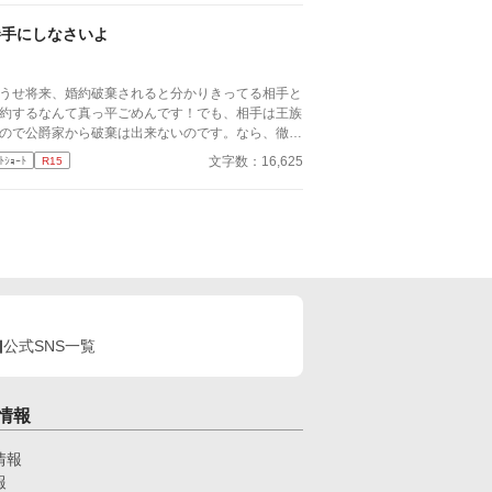
ら。 ──あら、デジャヴ？ 「……なるほど」
勝手にしなさいよ
うせ将来、婚約破棄されると分かりきってる相手と
約するなんて真っ平ごめんです！でも、相手は王族
ので公爵家から破棄は出来ないのです。なら、徹底
に避けるのみ。と思っていた悪役令嬢予定のヴァイ
文字数：16,625
ﾄｼｮｰﾄ
R15
レットだが……
公式SNS一覧
情報
情報
報