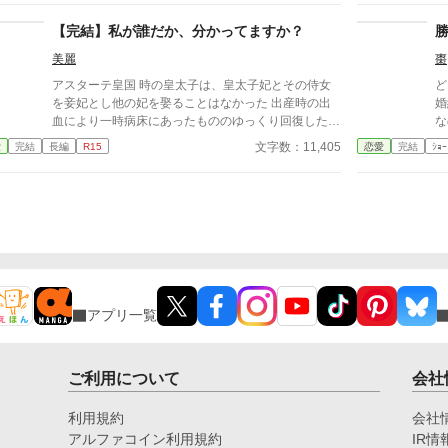
のだった。 小説家になろう、アルファポリスに重複
【完結】私が誰だか、分かってますか？
投稿、自サイトにも掲載。
美麗
棗
アスターテ皇国 時の皇太子は、皇太子妃とその侍女
ど
を妾妃とし他の妃を娶ることはなかった 出産時の出
婚
血により一時病床にあったもののゆっくり回復した。
な
皇太子は皇帝となり、皇太子妃は皇后となった。 そ
的
文字数：11,405
愛
完結
長編
R15
恋愛
完結
ｼｮｰ
して、皇后との間に産まれた男児を皇太子とした。
オ
以降の子は妾妃との娘のみであった。 表向きは皇帝
と皇后の仲は睦まじく、皇后は妾妃を受け入れてい
た。 ただ、皇帝と皇后より、皇后と妾妃の仲はより
睦まじくあったとの話もあるようだ。 残念ながら、
この妾妃は産まれも育ちも定かではなかった。 ま
た、後ろ盾も何もないために何故皇后の侍女となった
かも不明であった。 そして、この妾妃の娘マリアー
ナははたしてどのような娘なのか… １７話完結予定
アプリ一覧
です。 完結まで書き終わっております。 よろしくお
願いいたします。
ご利用について
会社
利用規約
会社
アルファコイン利用規約
IR情