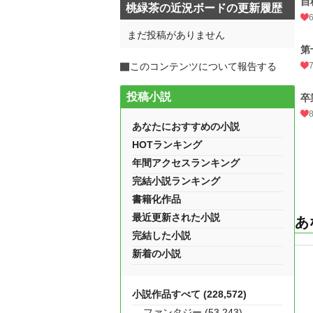
自
桃緑茶の近況ボードの更新履歴
まだ投稿がありません
第
このコンテンツについて報告する
投稿小説
卒
あなたにおすすめの小説
HOTランキング
年間アクセスランキング
完結小説ランキング
書籍化作品
最近更新された小説
あ
完結した小説
新着の小説
小説作品すべて (228,572)
ファンタジー (53,243)