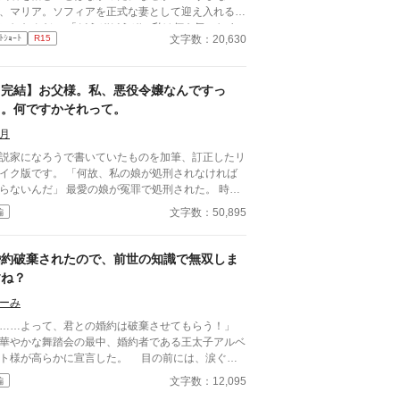
、マリア。ソフィアを正式な妻として迎え入れるこ
にしたんだ」 「どうぞどうぞ。私は何も気にしま
文字数：20,630
ﾄｼｮｰﾄ
R15
んから……」 マリアは妹のソフィアを祝福した。
が当然、不気味な未来の陰が少しずつ歩み寄ってい
。
【完結】お父様。私、悪役令嬢なんですっ
て。何ですかそれって。
月
説家になろうで書いていたものを加筆、訂正したリ
版です。 「何故、私の娘が処刑されなければ
らないんだ」 最愛の娘が冤罪で処刑された。 時を
き戻し、復讐を誓う家族。 娘は前と違う人生を歩
文字数：50,895
編
、家族は元凶へ復讐の手を伸ばすが、巻き戻す前と
う展開のため様々な事が見えてきた。
婚約破棄されたので、前世の知識で無双しま
すね？
ーみ
……よって、君との婚約は破棄させてもらう！」
やかな舞踏会の最中、婚約者である王太子アルベ
ト様が高らかに宣言した。 目の前には、涙ぐみ
がら私を見つめる金髪碧眼の美しい令嬢。確か侯爵
文字数：12,095
編
の三女、リリア・フォン・クラウゼルだったかし