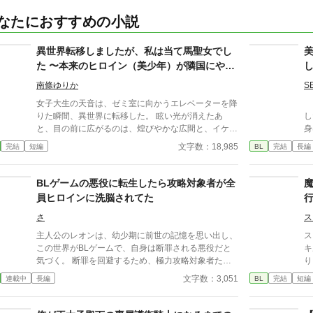
なたにおすすめの小説
異世界転移しましたが、私は当て馬聖女でし
た 〜本来のヒロイン（美少年）が隣国にやっ
てきたので、物理で更地を作ります〜
南條ゆりか
S
女子大生の天音は、ゼミ室に向かうエレベーターを降
ブ
りた瞬間、異世界に転移した。 眩い光が消えたあ
し
と、目の前に広がるのは、煌びやかな広間と、イケメ
身
ンたち。 異世界転生、転移ものを読み漁っている天
は
文字数：18,985
完結
短編
BL
完結
長編
音は、瞬時に自分に与えられた「聖女」の役割を察す
るのだが……。 どうやら、この世界はそう一筋縄で
はいかないようだ。 作中、ウザイほど()書で注釈が入
BLゲームの悪役に転生したら攻略対象者が全
ります。 コメディとして、流していただけると幸い
員ヒロインに洗脳されてた
です。
さ
ス
主人公のレオンは、幼少期に前世の記憶を思い出し、
ス
この世界がBLゲームで、自身は断罪される悪役だと
キ
気づく。 断罪を回避するため、極力攻略対象者たち
り
と関わらないように生きてきた。 ーーそれなのに。
を
文字数：3,051
連載中
長編
BL
完結
短編
婚約者に婚約は破棄され、 気づけば断罪寸前の立場
ム
に。 しかも理由もわからないまま、 何もしていない
た
はずの攻略対象者達に嫌悪を向けられてーー。 ※最
覚