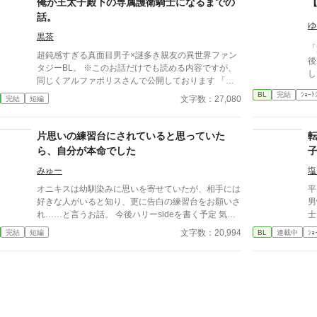
俺が王太子殿下の専属護衛騎士になるまでの
終的にハッピーエンド ※愛され悪役令息
直
話。
ん
ゆ
黒茶
「貴
超鈍感すぎる真面目男子×謎多き親友の異世界ファン
後
タジーBL。 ※このお話だけでも読める内容ですが、
してく
同じくアルファポリスさんで公開しております 「乙
テ
女ゲームの難関攻略対象をたぶらかしてみた結果。」
BL
完結
ｼｮｰﾄ
男
文字数：27,080
完結
短編
と合わせて読んでいただけると、 １０倍くらい楽し
られて
んでいただけると思います。 同じ世界のお話で、登
み
場人物も一部再登場したりします。 魔法と剣で戦う
片思いの練習台にされていると思っていた
だ
世界のお話。 幼い頃から王太子殿下の専属護衛騎士
ら、自分が本命でした
になるのが夢のラルフだが、 魔法の名門の家系であ
りながら魔法の才能がイマイチで、 家族にはバカに
みゅー
塩
されるのがイヤで夢のことを言いだせずにいた。 魔
オニキスは幼馴染みに思いを寄せていたが、相手には
平
法騎士になるために魔法騎士学院に入学して出会った
好きな人がいると知り、更に告白の練習台をお願いさ
男
エルに、 「魔法より剣のほうが才能あるんじゃな
れ……と言うお話。 今後ハリーsideを書く予定 気が
士
い？」と言われ、 二人で剣の特訓を始めたが、 その
ついたら自分は悪役令嬢だったのにヒロインざまぁし
が
文字数：20,994
完結
短編
BL
連載中
ｼｮ
頃から自分の身体（主に心臓あたり）に異変が現れ始
ちゃいましたのスピンオフです。 サイデュームの宝
ま
め・・・ これは病気か！？ 持病があっても騎士団に
石シリーズ番外編なので、今後そのキャラクターが少
入団できるのか！？ と不安になるラルフ。 ラルフは
し関与してきます。 ハリーsideの最後の賭けの部分
無事に専属護衛騎士になれるのか！？ ツッコミどこ
が変だったので少し改稿しました。
ろの多い攻めと、 謎が多いながらもそんなラルフと
一緒にいてくれる頼りになる受けの 異世界ラブコメB
Lです。 健全な全年齢です。笑 マンガに換算したら全