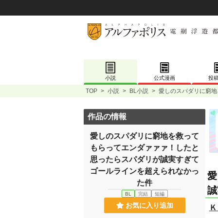
小説
公式漫画
投
TOP
>
小説
>
BL小説
>
愛しのスパダリに窮地
作品の情報
愛しのスパダリに窮地を救って
もらってエンダァァァ！したと
思ったらスパダリが誠実すぎて
ゴールラインを超えられなかっ
愛
た件
誠
BL
完結
短編
お気に入り追加
Ｋ