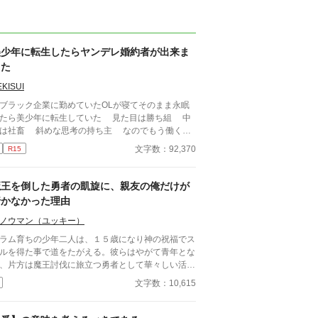
美少年に転生したらヤンデレ婚約者が出来ま
した
EKISUI
ラック企業に勤めていたOLが寝てそのまま永眠
たら美少年に転生していた 見た目は勝ち組 中
は社畜 斜めな思考の持ち主 なのでもう働くの
嫌なので怠惰に生きようと思う そんな主人公は
文字数：92,370
R15
やばい公爵令息に目を付けられて翻弄される
魔王を倒した勇者の凱旋に、親友の俺だけが
行かなかった理由
ノウマン（ユッキー）
ラム育ちの少年二人は、１５歳になり神の祝福でス
ルを得た事で道をたがえる。彼らはやがて青年とな
、片方は魔王討伐に旅立つ勇者として華々しい活躍
し、もう片方はただ彼の帰還を待つ相変わらずスラ
文字数：10,615
暮らしの存在となる。 これは何も持たない青年が
だ勇者の帰りを待つ日常を描いた作品です。 無自
両片想いの勇者×親友。 読了後、もう一度だけ読み