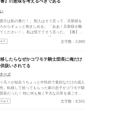
【番】の意味を考えるべきである
して頂けると何か見える世界が変わるかもしれませ
。
い
方は私の番だ！」 獣人はそう言って、旦那様を
ろからギュッと抱きしめる。 「ああ！旦那様を離
ださい！」 私は慌ててそう言った。 【番】が
ーマですが、オメガバースの話ではありません。
文字数：2,880
ｼｮｰﾄ
女いる世界です。獣人が出てきます。同性婚も認め
います。 思いつきで書いておりますので、読
にくい部分があるかもしれません。 楽しんでいた
転移したらなぜかコワモテ騎士団長に俺だけ
けたら、幸いです。
子供扱いされてる
チーズ
々凡々が似合うちょっと中性的で童顔なだけの成人
性。転移して拾ってもらった家の息子がコワモテ騎
団長だった！ 特に何も無く平凡な日常を過ごす
、騎士団長の妙な噂を耳にしてある悩みが出来てし
文字数：8,501
ｰﾄｼｮｰﾄ
う。