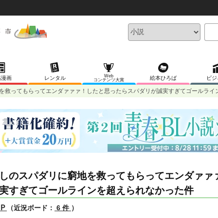
Web
稿漫画
レンタル
絵本ひろば
ビジ
コンテンツ大賞
を救ってもらってエンダァァァ！したと思ったらスパダリが誠実すぎてゴールライ
しのスパダリに窮地を救ってもらってエンダァァ
実すぎてゴールラインを超えられなかった件
Ｐ
（近況ボード：
6 件
）