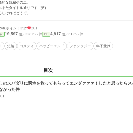
発的な短編その二。
れまたタイトル通りです（笑）
ろしければどうぞ。
24h.ポイント
35pt
201
19,597
4,817
位 / 228,622件
位 / 31,392件
説
BL
L
短編
コメディ
ハッピーエンド
ファンタジー
年下受け
目次
しのスパダリに窮地を救ってもらってエンダァァァ！したと思ったらス
なかった件
201