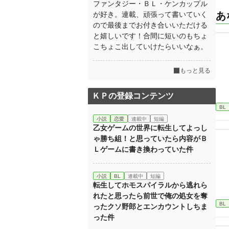
ファンタジー・ＢＬ・ケンカップル
が好き。連載、頑張って書いていく
あ
ので最後までお付き合いいただける
と嬉しいです！合間に短いのもちょ
こちょこ出していけたらいいなぁ。
もっと見る
ＫＰの登録コンテンツ
BL
小説
恋愛
連載中
短編
乙女ゲームの世界に転生してよっし
ゃ勝ち組！と思っていたら内容がＢ
Ｌゲームに書き換わっていた件
小説
BL
連載中
短編
転生してホモスパイラルから逃れら
れたと思ったら前世で俺の処女を奪
BL
ったクソ野郎とエンカウントしちま
った件