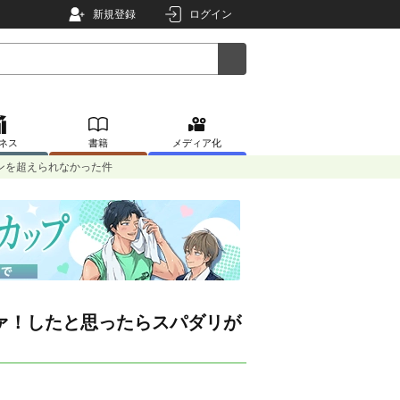
新規登録
ログイン
ネス
書籍
メディア化
ンを超えられなかった件
ァ！したと思ったらスパダリが