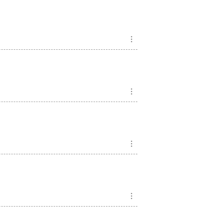
︙
︙
︙
︙