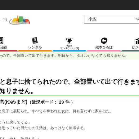
Web
稿漫画
レンタル
絵本ひろば
ビジ
コンテンツ大賞
たので、全部置いて出て行きます。明日から、タオルがなくても知りません。
と息子に捨てられたので、全部置いて出て行きま
知りません。
窓(ゆめまど)
（近況ボード：
29 件
）
と息子に裏切られ、すべてを奪われた女は、何も言わずに家を出た。
どうせ戻ってくる」
う思っていた男たちの生活は、あっけなく崩壊する。