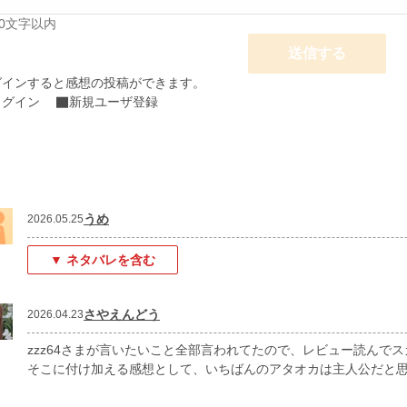
00文字以内
送信する
グインすると感想の投稿ができます。
ログイン
新規ユーザ登録
うめ
2026.05.25
▼ ネタバレを含む
さやえんどう
2026.04.23
zzz64さまが言いたいこと全部言われてたので、レビュー読んで
そこに付け加える感想として、いちばんのアタオカは主人公だと