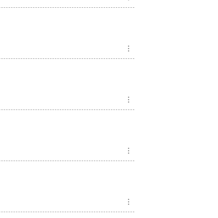
︙
︙
︙
︙