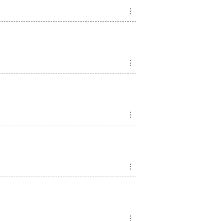
︙
︙
︙
︙
︙