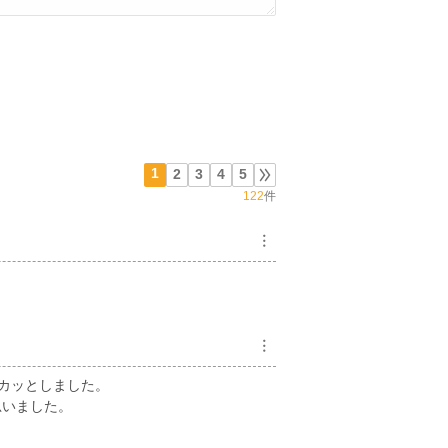
1
2
3
4
5
122
件
︙
︙
スカッとしました。
思いました。