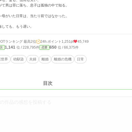
事も、金も、信用も失い、
がて男は罪に落ち、息子は孤独の中で知る。
―母がいた日常は、当たり前ではなかった。
悔しても、もう遅い。
HOTランキング 最高2位
24h.ポイント
1,251pt
45,749
1,141
650
位 / 228,795件
位 / 66,375件
説
恋愛
異世界
幼馴染
夫婦
離婚
離婚の危機
日常
目次