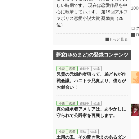
しい時期です。 現在は恋愛作品を中
10
心に執筆しています。 第19回アルフ
ァポリス恋愛小説大賞 奨励賞（25
位）
ロ
もっと見る
夢窓(ゆめまど)の登録コンテンツ
小説
恋愛
連載中
短編
兄貴の元婚約者狙って、弟どもが作
戦会議。ハニトラ兄貴より、僕らが
お似合い！
小説
恋愛
連載中
短編
真の継承者アメリアは、あやかしに
守られて公爵家を再興します。
小説
恋愛
完結
短編
土用の丑、その聞き覚えのあるダン