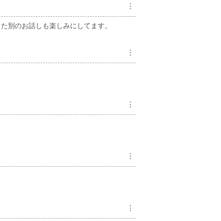
︙
また別のお話しも楽しみにしてます。
︙
︙
︙
︙