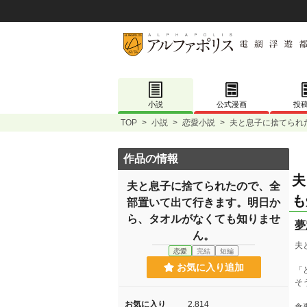
小説
公式漫画
投
TOP
>
小説
>
恋愛小説
>
夫と息子に捨てられ
作品の情報
夫
夫と息子に捨てられたので、全
も
部置いて出て行きます。明日か
ら、タオルがなくても知りませ
夢
ん。
夫
恋愛
完結
短編
お気に入り追加
「
そ
お気に入り
2,814