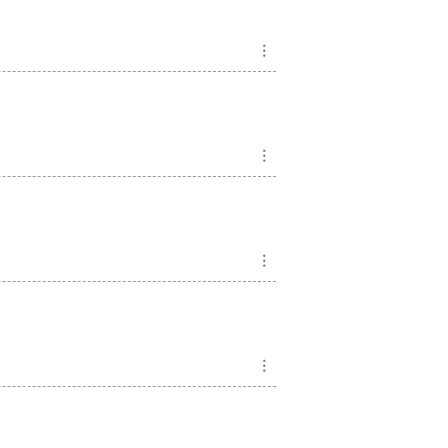
︙
︙
︙
︙