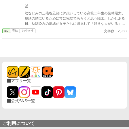
しできませんので宜しくお願いします。
ぱ
幼なじみの三毛谷凪緒に片想いしている高校二年生の柴崎陽太。
凪緒の隣にいるために常に完璧であろうと思う陽太。しかしある
日、幼馴染みの凪緒が女子たちに囲まれて「好きな人がいる」と
話しているのを聞き、自分じゃないかもしれないという不安に飲
文字数：2,983
BL
完結
ｼｮｰﾄｼｮｰﾄ
まれていく。ずっと一緒にいたつもりだったのに、思い込みだっ
たのかもしれない──そんな気持ちを抱えたまま、ふたりきりの帰
り道が始まる。わんこ攻め✕ツンデレ受け
アプリ一覧
公式SNS一覧
ご利用について