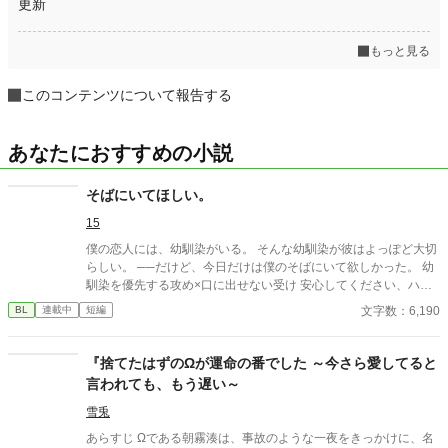
更新
もっと見る
このコンテンツについて報告する
あなたにおすすめの小説
そばにいてほしい。
15
僕の恋人には、幼馴染がいる。 そんな幼馴染が彼はよっぽど大切
らしい。 ──だけど、今日だけは僕のそばにいて欲しかった。 幼
馴染を優先する攻め×口に出せない受け 安心してください、ハピ
エンです。
文字数：6,190
BL
連載中
短編
『捨てたはずのΩが運命の番でした ～今さら愛してると
言われても、もう遅い～
雪兎
あらすじ Ωである朝霧湊は、事故のような一夜をきっかけに、名