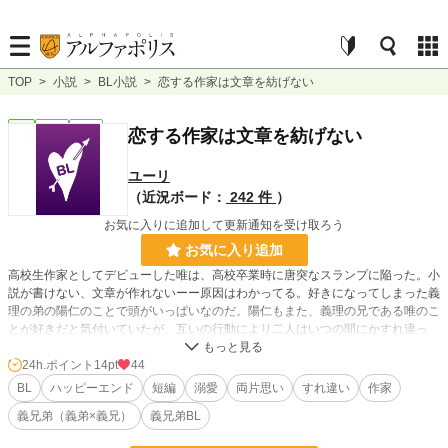
TOP
>
小説
>
BL小説
>
恋する作家は文章を紡げない
BL
完結
短編
恋する作家は文章を紡げない
ユーリ
（近況ボード：
242 件
）
お気に入りに追加して更新通知を受け取ろう
お気に入り追加
高校生作家としてデビューした唯は、高校卒業時に唐突なスランプに陥った。小
説が書けない、文章が作れないーー原因はわかってる。好きになってしまった義
理の弟の陽仁のことで頭がいっぱいなのだ。陽仁もまた、義理の兄である唯のこ
とが好きだと気付いていたが、互いの行動により二人はいつの間にかすれ違っ
て…。
「兄さんは俺に興味がない」スランプの兄を支える弟×いつまでも小説に執着し
24h.ポイント
14pt
44
続ける兄「はるくんはきっと僕に興味がない」ーーこんなに近くにいるのに、苦
BL
ハッピーエンド
短編
溺愛
両片思い
すれ違い
作家
しくてしょうがないんだ。
義兄弟（義弟×義兄）
義兄弟BL
小説
30,280 位 / 228,635 件