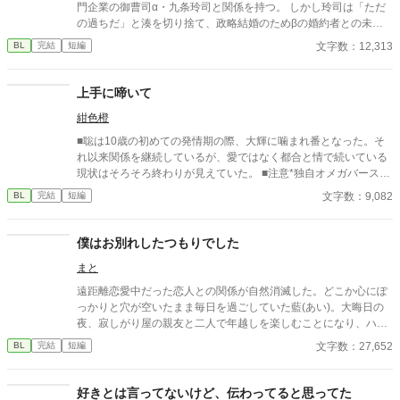
門企業の御曹司α・九条玲司と関係を持つ。 しかし玲司は「ただ
の過ちだ」と湊を切り捨て、政略結婚のためβの婚約者との未来
を選んだ。 深く傷ついた湊は、彼の前から姿を消す。 数か月後―
文字数：12,313
BL
完結
短編
―。 湊の身体は、これまで誰も知らなかった希少な『遅咲きΩ』
として覚醒する。 その瞬間、玲司は初めて湊こそが運命の番だっ
たと知る。 「戻ってきてくれ」 今さら必死に追いかけてくる玲
上手に啼いて
司。 だが湊の隣には、自分を支え続けてくれた医師のα・神崎伊
紺色橙
織がいた。 「あなたは俺を捨てたでしょう」 後悔に苦しむα、執
着する第二のα、そして希少Ωを巡る陰謀。 もう二度と傷つきた
■聡は10歳の初めての発情期の際、大輝に噛まれ番となった。そ
くないΩが最後に選ぶ相手とは――。 捨てた側の後悔と執着が加
れ以来関係を継続しているが、愛ではなく都合と情で続いている
速する、すれ違いオメガバースBL。
現状はそろそろ終わりが見えていた。 ■注意*独自オメガバース設
定。■『それは愛か本能か』と同じ世界設定です。関係は一切な
文字数：9,082
BL
完結
短編
し。
僕はお別れしたつもりでした
まと
遠距離恋愛中だった恋人との関係が自然消滅した。どこか心にぽ
っかりと穴が空いたまま毎日を過ごしていた藍(あい)。大晦日の
夜、寂しがり屋の親友と二人で年越しを楽しむことになり、ハメ
を外して酔いつぶれてしまう。目が覚めたら「ここどこ」状
文字数：27,652
BL
完結
短編
態！！ 親友と仲良すぎな主人公と、別れたはずの恋人とのお話。
⚠️趣味で書いておりますので、誤字脱字のご報告や、世界観に対
する批判コメントはご遠慮します。そういったコメントにはお返
好きとは言ってないけど、伝わってると思ってた