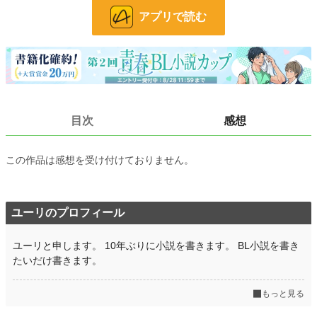
アプリで読む
BL
7,706 位 / 31,396 件
お気に入り
12
24h.ポイント
14 pt
文字数
18,044
目次
感想
更新日時
2026.04.22 06:20
初回公開日時
2026.04.19 06:20
この作品は感想を受け付けておりません。
初回完結日時
2026.04.22 06:20
週間ポイント
14 pt (70,247 位)
ユーリのプロフィール
月間ポイント
105 pt (64,672 位)
ユーリと申します。 10年ぶりに小説を書きます。 BL小説を書き
年間ポイント
4,132 pt (50,134 位)
たいだけ書きます。
累計ポイント
4,167 pt (133,283 位)
もっと見る