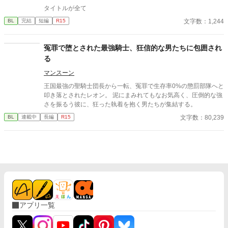
タイトルが全て
文字数：1,244
BL
完結
短編
R15
冤罪で堕とされた最強騎士、狂信的な男たちに包囲され
る
マンスーン
​王国最強の聖騎士団長から一転、冤罪で生存率0%の懲罰部隊へと
叩き落とされたレオン。 泥にまみれてもなお気高く、圧倒的な強
さを振るう彼に、狂った執着を抱く男たちが集結する。
文字数：80,239
BL
連載中
長編
R15
アプリ一覧