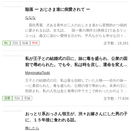
志をなくし筋肉の操り人形と化した“デク” 消える教師 山奥の男子
校で繰り広げられるダークファンタジー
陥落 ー おじさま達に病愛されて ー
ななな
眉目秀麗、才ある青年が二人のおじさま達から変態的かつ病的
に愛されるお話。全九話。 国一番の璃伴士(将棋士)であるリン
ユゥは、義父に温かい愛情を注がれ、平凡ながらも幸せな日々を
過ごしていた。 そんなある日、一人の紳士とリンユゥは対局す
文字数：18,261
BL
完結
短編
R18
ることになり…。
私が王子との結婚式の日に、妹に毒を盛られ、公衆の面
前で辱められた。でも今、私は時を戻し、運命を変えに
来た。
MayonakaTsuki
王子との結婚式の日、私は最も信頼していた人物――自分の妹―
―に裏切られた。毒を盛られ、公開の場で辱められ、未来の王に
拒絶され、私の人生は血と侮辱の中でそこで終わったかのように
思えた。しかし、死が私を迎えたとき、不可能なことが起きた―
文字数：77,634
恋愛
完結
長編
―私は同じ回廊で、祭壇の前で目を覚まし、あらゆる涙、嘘、そ
して一撃の記憶をそのまま覚えていた。今、二度目のチャンスを
得た私は、ただ一つの使命を持つ――真実を突き止め、奪われた
おっとり系おっさん領主が、渋々お嫁さんにした男の子
ものを取り戻し、私を破滅させた者たちにその代償を払わせる。
に、１５年後に食われる話。
もはや、何も以前のままではない。何も許されない。
梅したら