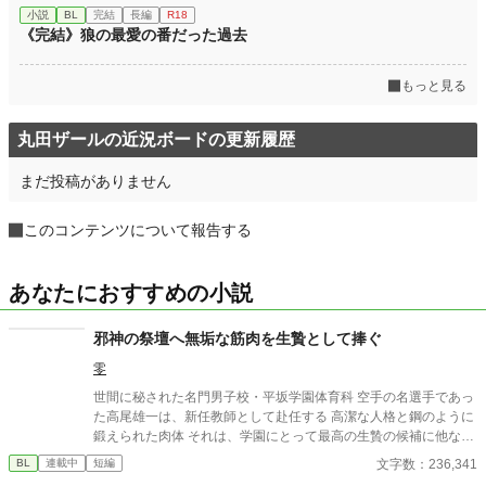
小説
BL
完結
長編
R18
《完結》狼の最愛の番だった過去
もっと見る
丸田ザールの近況ボードの更新履歴
まだ投稿がありません
このコンテンツについて報告する
あなたにおすすめの小説
邪神の祭壇へ無垢な筋肉を生贄として捧ぐ
零
世間に秘された名門男子校・平坂学園体育科 空手の名選手であっ
た高尾雄一は、新任教師として赴任する 高潔な人格と鋼のように
鍛えられた肉体 それは、学園にとって最高の生贄の候補に他なら
なかった 至高の筋肉を持つ、精神を削られ意志をなくした青年を
文字数：236,341
BL
連載中
短編
太古の神に捧げるため、“水”、“風”、“土”の信奉者達が暗躍する 意