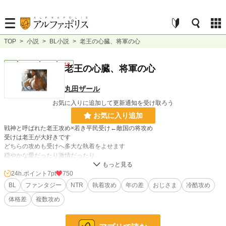
TOP
>
小説
>
BL小説
>
老王の心臓、将軍の心
BL
連載中
長編
R18
老王の心臓、将軍の心
丸田ザール
お気に入りに追加して更新通知を受け取ろう
お気に入り追加
戦神と呼ばれた老王攻め×若き平民受け←敵国の将攻め
受けは老王が大好きです
どちらの攻めも受けへ多大な執着をよせます
穏やかな愛だったり激情だったり
年の差、NTR要素、死ネタ要素あります
24h.ポイント
7pt
750
BL
ファンタジー
NTR
執着攻め
年の差
おじさま
冷酷攻め
小説
38,691 位 / 228,902 件
体格差
複数攻め
BL
10,634 位 / 31,451 件
お気に入り
180