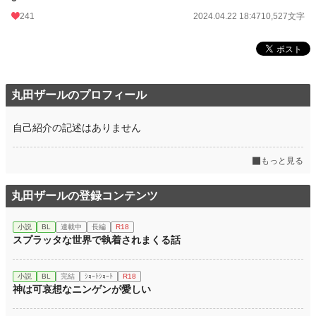
241
2024.04.22 18:47
10,527文字
丸田ザールのプロフィール
自己紹介の記述はありません
もっと見る
丸田ザールの登録コンテンツ
小説
BL
連載中
長編
R18
スプラッタな世界で執着されまくる話
小説
BL
完結
ｼｮｰﾄｼｮｰﾄ
R18
神は可哀想なニンゲンが愛しい