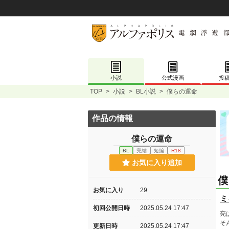
小説
公式漫画
投
TOP
>
小説
>
BL小説
>
僕らの運命
作品の情報
僕らの運命
BL
完結
短編
R18
お気に入り追加
僕
お気に入り
29
ミ
初回公開日時
2025.05.24 17:47
亮
そ
更新日時
2025.05.24 17:47