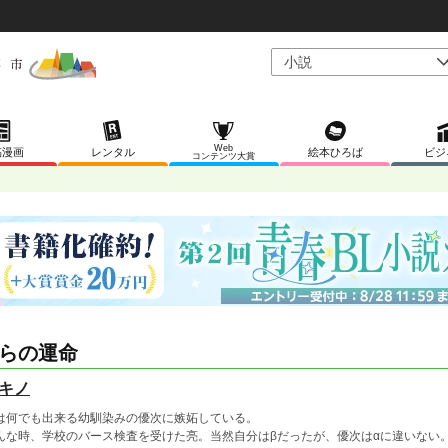
Web
稿漫画
レンタル
絵本ひろば
ビジ
コンテンツ大賞
らの運命
キノ
は何でも出来る幼馴染みの優次に嫉妬している。
んな時、学校のバース検査を受けた亮。当然自分はβだったが、優次はαに違いない