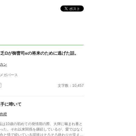
貧乏Ωが御曹司αの将来のために逃げた話。
カン
メガバース
文字数：10,457
上手に啼いて
色橙
聡は10歳の初めての発情期の際、大輝に噛まれ番と
った。それ以来関係を継続しているが、愛ではなく
合と情で続いている現状はそろそろ終わりが見えて