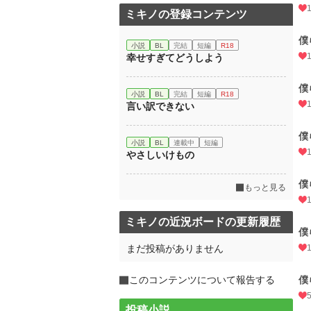
ミキノの登録コンテンツ
僕
小説
BL
完結
短編
R18
幸せすぎてどうしよう
僕
小説
BL
完結
短編
R18
言い訳できない
僕
小説
BL
連載中
短編
やさしいけもの
僕
もっと見る
ミキノの近況ボードの更新履歴
僕
まだ投稿がありません
このコンテンツについて報告する
僕
投稿小説