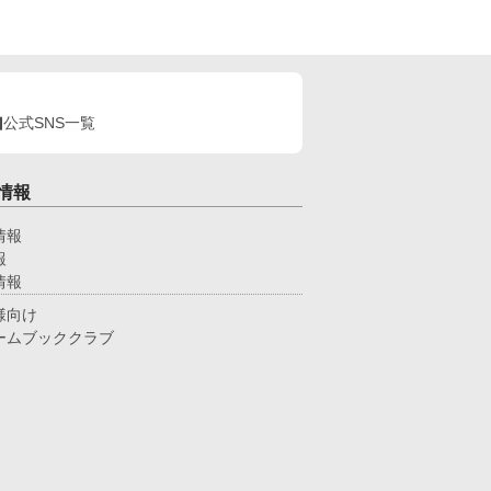
甘く、他人には冷たい。基本的に無表情だが、湊の
ととなると感情的になる。 特徴：長身で整った顔
ち。黒髪でクールな雰囲気。幼少期に湊を助けたこ
をきっかけに執着心が芽生え、彼を「俺の番」と心
決めている。
公式SNS一覧
情報
情報
報
情報
様向け
ームブッククラブ