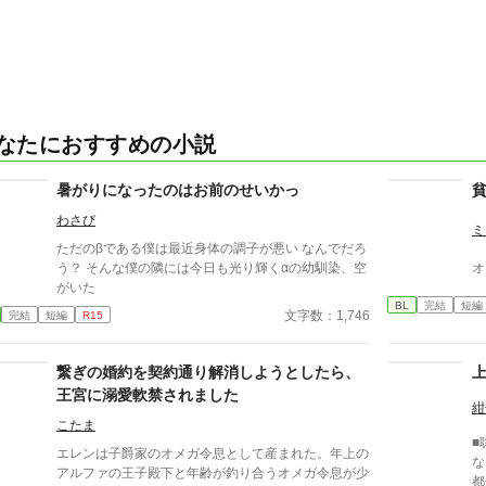
なたにおすすめの小説
暑がりになったのはお前のせいかっ
わさび
ミ
ただのβである僕は最近身体の調子が悪い なんでだろ
う？ そんな僕の隣には今日も光り輝くαの幼馴染、空
オ
がいた
BL
完結
短編
文字数：1,746
完結
短編
R15
繋ぎの婚約を契約通り解消しようとしたら、
王宮に溺愛軟禁されました
紺
こたま
■
エレンは子爵家のオメガ令息として産まれた。年上の
な
アルファの王子殿下と年齢が釣り合うオメガ令息が少
都