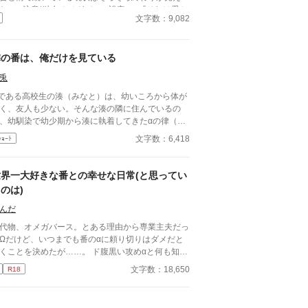
た。 ■注意*独自オメガバース設定。■『それは愛か
文字数：9,082
能か』と同じ世界設定です。関係は一切なし。
隣の番は、俺だけを見ている
兎
である高校生の湊（みなと）は、幼いころから体が
く、友人も少ない。そんな湊の隣に住んでいるの
、幼馴染で幼少期から湊に執着してきたαの律（り
）。律は湊の護衛のように常にそばにいて、彼に近
文字数：6,418
ｼｮｰﾄ
く人間を片っ端から遠ざけてしまう。 ある日、湊
学校で軽い発情期の前触れに襲われ、助けてくれた
もやはり律だった。逃れられない幼馴染との関係に
世界一大好きな番との幸せな日常(と思ってい
惑う湊だが、律は静かに囁く。「もう、俺からは逃
のは)
られない」――。 執着愛が静かに絡みつく、オメ
ース・あまあま系BL。 【キャラクター設定】 ■
んだ
人公（受け） 名前：湊（みなと） 属性：Ω（オメ
代物、オメガバース。とある理由から専業主夫だっ
：引っ込み思案でおとなしい
Ωだけど、いつまでも番のαに頼り切りはダメだと
、内面は芯が強い。幼少期から体が弱く、他人に頼
くことを決めたが……。 ド腹黒い攻めαと何も知ら
ことが多かったため、律に守られるのが当たり前に
幸せな檻の中にいるΩの話。
る。 特徴：小柄で華奢。淡い茶髪で色白。
文字数：18,650
R18
情はおだやかだが、感情が表に出やすい。 ■相手
め） 名前：律（りつ） 属性：α（アルファ） 年
性格：独占欲が非常に強く、湊に対しての