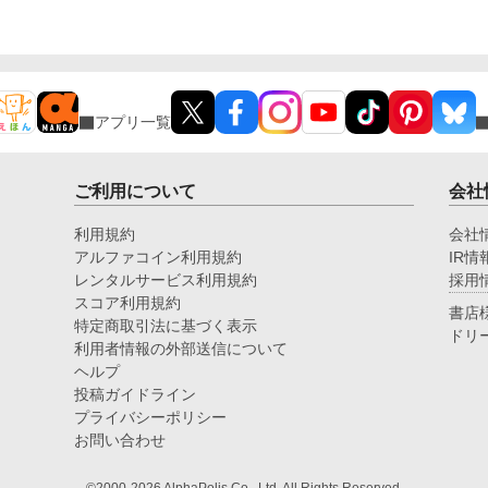
て湊こそが運命の番だったと知る。 「戻ってきてく
み
れ」 今さら必死に追いかけてくる玲司。 だが湊の隣
こ
には、自分を支え続けてくれた医師のα・神崎伊織が
立
いた。 「あなたは俺を捨てたでしょう」 後悔に苦し
と
むα、執着する第二のα、そして希少Ωを巡る陰謀。
に
もう二度と傷つきたくないΩが最後に選ぶ相手とは―
アプリ一覧
―。 捨てた側の後悔と執着が加速する、すれ違いオ
メガバースBL。
ご利用について
会社
利用規約
会社
アルファコイン利用規約
IR情
レンタルサービス利用規約
採用
スコア利用規約
書店
特定商取引法に基づく表示
ドリ
利用者情報の外部送信について
ヘルプ
投稿ガイドライン
プライバシーポリシー
お問い合わせ