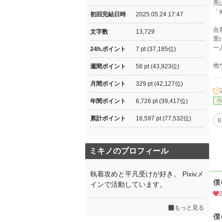
亮
「
初回完結日時
2025.05.24 17:47
合
文字数
13,729
受
一
24h.ポイント
7 pt (37,185位)
他
週間ポイント
56 pt (43,923位)
月間ポイント
329 pt (42,127位)
年間ポイント
6,726 pt (39,417位)
小
累計ポイント
16,597 pt (77,532位)
B
ミキノのプロフィール
執着攻めと平凡受けが好き。 Pixivメ
僕
インで活動しています。
もっと見る
僕