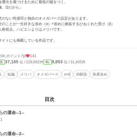
は優次を傷つけるために最低の嘘をつく。
俺、Ωだから」
意のない性描写と独自のオメガバース設定があります。
けのことが一生好きな攻め（α）×攻めに嫉妬するひねくれた受け（β）
人称視点。ハピエンよりはメリバです。
サイトにも掲載している作品です。
24h.ポイント
7pt
141
37,185
9,853
位 / 228,692件
位 / 31,405件
説
BL
L
短編
メリバ
オメガバース
α×β
幼馴染
執着攻め
目次
らの運命--1--
21
らの運命--2--