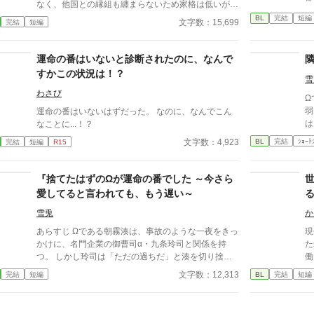
なく、他国との縁組も纏まらないため家格は低いが繋
い
ぎとして一応婚約をしている。王子のことは兄のよう
BL
完結
短編
本
文字数：15,699
完結
短編
に慕っており、初恋の人ではあるけれど、契約終了時
期か王子に想い人が現れた時には解消されるものと考
えていた。ところが婚約解消時期の直前に王子宮に軟
運命の番はいないと診断されたのに、なんで
禁された。結婚を承諾するまでここから出さないと王
すかこの状況は！？
雪
子から溢れるほどの愛を与えられる。ハッピーエンド
オメガバースBLです。
わさび
Ω
弱
運命の番はいないはずだった。 なのに、なんでこん
は
なことに...！？
つ
BL
完結
ｼｮｰﾄ
文字数：4,923
完結
短編
R15
づ
は
の
『捨てたはずのΩが運命の番でした ～今さら
戸
愛してると言われても、もう遅い～
る
げ
ガバ
雪兎
か
主
あらすじ Ωである朝霧湊は、事故のような一夜をきっ
現
ガ） 年齢：17歳 性格
かけに、名門企業の御曹司α・九条玲司と関係を持
た
が
つ。 しかし玲司は「ただの過ちだ」と湊を切り捨
働
る
て、政略結婚のためβの婚約者との未来を選んだ。 深
ず
なってい
文字数：12,313
完結
短編
BL
完結
短編
く傷ついた湊は、彼の前から姿を消す。 数か月後―
表
―。 湊の身体は、これまで誰も知らなかった希少な
（攻
『遅咲きΩ』として覚醒する。 その瞬間、玲司は初め
齢：18歳 