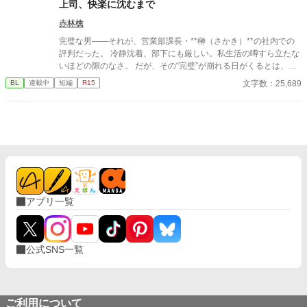
上司、快楽に沈むまで
赤林檎
完璧な男――それが、営業部課長・**榊（さかき）**の社内での
評判だった。 冷静沈着、部下にも厳しい。私生活の噂すら立たな
いほどの隙のなさ。 だが、その“完璧”が崩れる日がくるとは、誰
も想像していなかった。 入社三年目の篠原は、榊の直属の部下。
文字数：25,689
BL
連載中
短編
R15
真面目だが強気で、どこか挑発的な笑みを浮かべる青年。 ある
夜、取引先とのトラブル対応で二人だけが残ったオフィスで、 篠
原は上司に向かって、いつもの穏やかな口調を崩した。「……そ
んな顔、部下には見せないんですね」 疲労で僅かに緩んだ榊の表
情。 その弱さを見逃さず、篠原はデスク越しに距離を詰める。
「強がらなくていいですよ。俺の前では、もう」 指先が榊のネク
タイを掴む。 引き寄せられた瞬間、榊の理性は音を立てて崩れ
た。 拒むことも、許すこともできないまま、 彼は“部下”の手によ
って、ひとつずつ乱されていく。 言葉で支配され、触れられるた
アプリ一覧
びに、自分の知らなかった感情と快楽を知る。それは、上司とし
ての誇りを壊すほどに甘く、逃れられないほどに深い。 だが、篠
原の視線の奥に宿るのは、ただの欲望ではなかった。 そこには、
ずっと榊だけを見つめ続けてきた、静かな執着がある。 「俺、前
公式SNS一覧
から思ってたんです。 あなたが誰かに“支配される”ところ、き
っと綺麗だろうなって」 支配する側だったはずの男が、 支配され
ることで初めて“生きている”と感じてしまう――。 上司と部下、
立場も理性も、すべてが絡み合うオフィスの夜。 秘密の扉を開け
た榊は、もう戻れない。 快楽に溺れるその瞬間まで、彼を待つの
ご利用について