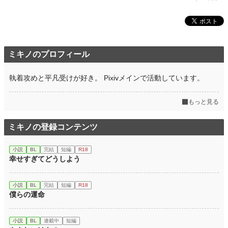
ミキノのプロフィール
執着攻めと平凡受けが好き。 Pixivメインで活動しています。
もっと見る
ミキノの登録コンテンツ
小説
BL
完結
短編
R18
幸せすぎてどうしよう
小説
BL
完結
短編
R18
僕らの運命
小説
BL
連載中
短編