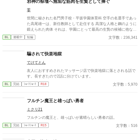
邪神の祭壇へ無垢な筋肉を生贄として捧ぐ
零
世間に秘された名門男子校・平坂学園体育科 空手の名選手であっ
た高尾雄一は、新任教師として赴任する 高潔な人格と鋼のように
鍛えられた肉体 それは、学園にとって最高の生贄の候補に他なら
なかった 至高の筋肉を持つ、精神を削られ意志をなくした青年を
文字数：236,341
BL
連載中
短編
太古の神に捧げるため、“水”、“風”、“土”の信奉者達が暗躍する 意
志をなくし筋肉の操り人形と化した“デク” 消える教師 山奥の男子
校で繰り広げられるダークファンタジー
騙されて快楽地獄
てけてとん
友人におすすめされたマッサージ店で快楽地獄に落とされる話で
す。長すぎたので2話に分けています。
文字数：5,970
BL
完結
ｼｮｰﾄｼｮｰﾄ
R18
フルチン魔王と雄っぱい勇者
ミクリ21
フルチンの魔王と、雄っぱいが素晴らしい勇者の話。
文字数：516
BL
完結
ｼｮｰﾄｼｮｰﾄ
R15