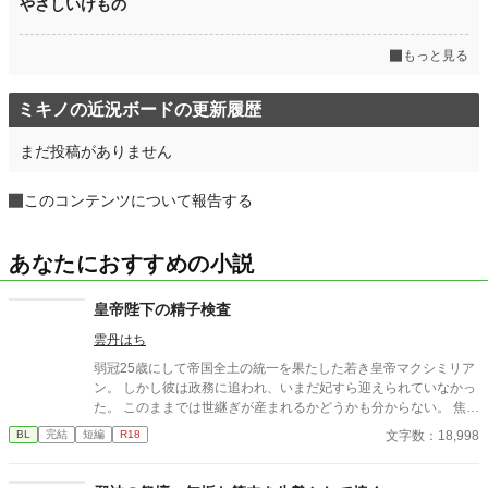
やさしいけもの
もっと見る
ミキノの近況ボードの更新履歴
まだ投稿がありません
このコンテンツについて報告する
あなたにおすすめの小説
皇帝陛下の精子検査
雲丹はち
弱冠25歳にして帝国全土の統一を果たした若き皇帝マクシミリア
ン。 しかし彼は政務に追われ、いまだ妃すら迎えられていなかっ
た。 このままでは世継ぎが産まれるかどうかも分からない。 焦れ
た官僚たちに迫られ、マクシミリアンは世にも屈辱的な『検査』
文字数：18,998
BL
完結
短編
R18
を受けさせられることに――!?