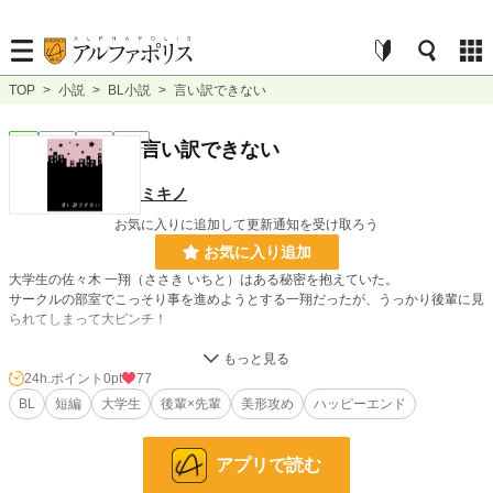
TOP
>
小説
>
BL小説
>
言い訳できない
BL
完結
短編
R18
言い訳できない
ミキノ
お気に入りに追加して更新通知を受け取ろう
お気に入り追加
大学生の佐々木 一翔（ささき いちと）はある秘密を抱えていた。
サークルの部室でこっそり事を進めようとする一翔だったが、うっかり後輩に見
られてしまって大ピンチ！
無愛想な後輩攻め×明るい先輩受け
一人称視点。ハピエンです。
24h.ポイント
0pt
77
BL
短編
大学生
後輩×先輩
美形攻め
ハッピーエンド
他サイトにも掲載している作品です。
アプリで読む
小説
228,955 位 / 228,955 件