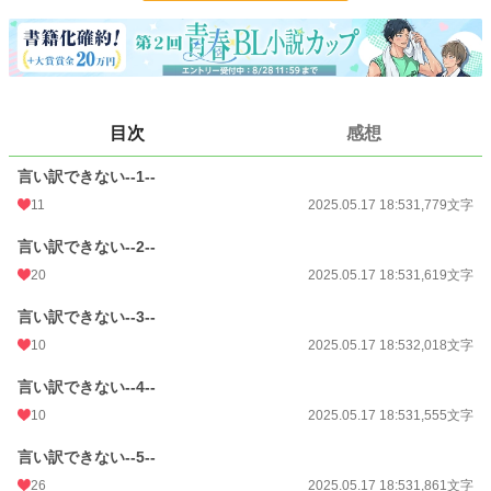
BL
31,454 位 / 31,454 件
お気に入り
9
24h.ポイント
0 pt
文字数
8,832
目次
感想
更新日時
2025.05.17 18:53
言い訳できない--1--
初回公開日時
2025.05.17 18:53
11
2025.05.17 18:53
1,779文字
初回完結日時
2025.05.17 18:53
言い訳できない--2--
20
2025.05.17 18:53
1,619文字
週間ポイント
7 pt (78,785 位)
言い訳できない--3--
月間ポイント
21 pt (99,984 位)
10
2025.05.17 18:53
2,018文字
年間ポイント
910 pt (86,960 位)
言い訳できない--4--
累計ポイント
5,101 pt (124,792 位)
10
2025.05.17 18:53
1,555文字
言い訳できない--5--
26
2025.05.17 18:53
1,861文字