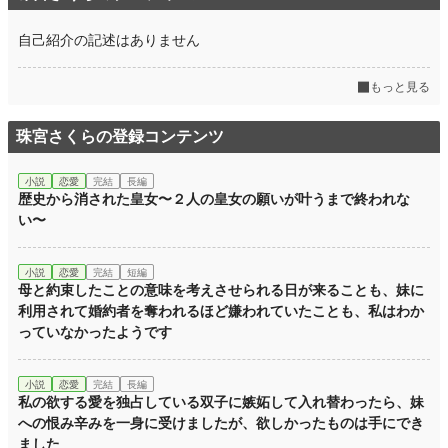
自己紹介の記述はありません
もっと見る
珠宮さくらの登録コンテンツ
小説
恋愛
完結
長編
歴史から消された皇女〜２人の皇女の願いが叶うまで終われな
い〜
小説
恋愛
完結
短編
母と約束したことの意味を考えさせられる日が来ることも、妹に
利用されて婚約者を奪われるほど嫌われていたことも、私はわか
っていなかったようです
小説
恋愛
完結
長編
私の欲する愛を独占している双子に嫉妬して入れ替わったら、妹
への恨み辛みを一身に受けましたが、欲しかったものは手にでき
ました