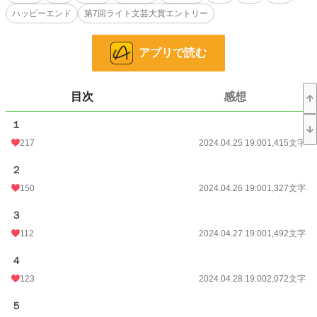
ハッピーエンド
第7回ライト文芸大賞エントリー
小説
2,422 位 / 229,025 件
アプリで読む
青春
24 位 / 7,926 件
お気に入り
284
目次
感想
24h.ポイント
596 pt
１
217
2024.04.25 19:00
1,415文字
文字数
43,500
２
更新日時
2024.05.25 19:00
150
2024.04.26 19:00
1,327文字
初回公開日時
2024.04.25 19:00
３
初回完結日時
2024.05.25 19:04
112
2024.04.27 19:00
1,492文字
週間ポイント
2,893 pt (3,498 位)
４
月間ポイント
10,410 pt (4,316 位)
123
2024.04.28 19:00
2,072文字
年間ポイント
491,915 pt (1,052 位)
５