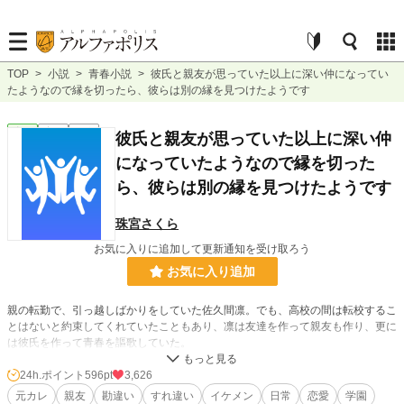
TOP
>
小説
>
青春小説
>
彼氏と親友が思っていた以上に深い仲になってい
たようなので縁を切ったら、彼らは別の縁を見つけたようです
青春
完結
短編
彼氏と親友が思っていた以上に深い仲
になっていたようなので縁を切った
ら、彼らは別の縁を見つけたようです
珠宮さくら
お気に入りに追加して更新通知を受け取ろう
お気に入り追加
親の転勤で、引っ越しばかりをしていた佐久間凛。でも、高校の間は転校するこ
とはないと約束してくれていたこともあり、凛は友達を作って親友も作り、更に
は彼氏を作って青春を謳歌していた。
それが、再び転勤することになったと父に言われて現状を見つめるいいきっかけ
24h.ポイント
596pt
3,626
になるとは、凛自身も思ってもいなかった。
元カレ
親友
勘違い
すれ違い
イケメン
日常
恋愛
学園