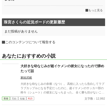
もっと見る
珠宮さくらの近況ボードの更新履歴
まだ投稿がありません
このコンテンツについて報告する
あなたにおすすめの小説
大好きな幼なじみが超イケメンの彼女になったので諦め
たって話
家紋武範
大好きな幼なじみの奈都（なつ）。 高校に入ったら告白してラブ
ラブカップルになる予定だったのに、超イケメンのサッカー部の
柊斗（シュート）の彼女になっちまった。 全く勝ち目がないこの
恋。 潔く諦めることにした。
文字数：12,992
青春
完結
短編
R15