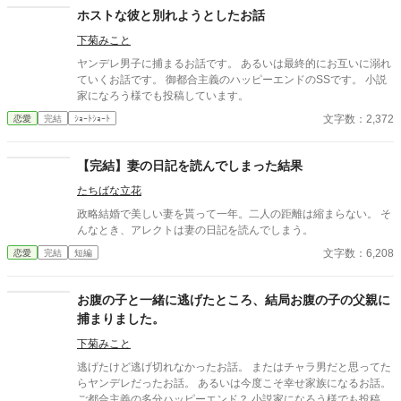
ホストな彼と別れようとしたお話
下菊みこと
ヤンデレ男子に捕まるお話です。 あるいは最終的にお互いに溺れ
ていくお話です。 御都合主義のハッピーエンドのSSです。 小説
家になろう様でも投稿しています。
文字数：2,372
恋愛
完結
ｼｮｰﾄｼｮｰﾄ
【完結】妻の日記を読んでしまった結果
たちばな立花
政略結婚で美しい妻を貰って一年。二人の距離は縮まらない。 そ
んなとき、アレクトは妻の日記を読んでしまう。
文字数：6,208
恋愛
完結
短編
お腹の子と一緒に逃げたところ、結局お腹の子の父親に
捕まりました。
下菊みこと
逃げたけど逃げ切れなかったお話。 またはチャラ男だと思ってた
らヤンデレだったお話。 あるいは今度こそ幸せ家族になるお話。
ご都合主義の多分ハッピーエンド？ 小説家になろう様でも投稿し