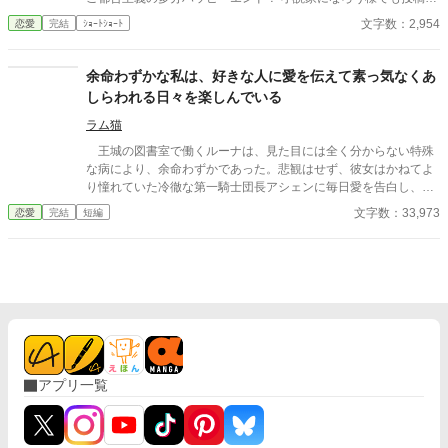
ています。
文字数：2,954
恋愛
完結
ｼｮｰﾄｼｮｰﾄ
余命わずかな私は、好きな人に愛を伝えて素っ気なくあ
しらわれる日々を楽しんでいる
ラム猫
王城の図書室で働くルーナは、見た目には全く分からない特殊
な病により、余命わずかであった。悲観はせず、彼女はかねてよ
り憧れていた冷徹な第一騎士団長アシェンに毎日愛を告白し、彼
の困惑した反応を見ることを最後の人生の楽しみとする。アシェ
文字数：33,973
恋愛
完結
短編
ンは一貫してそっけない態度を取り続けるが、ルーナのひたむき
な告白は、彼の無関心だった心に少しずつ波紋を広げていった。
※『小説家になろう』様『カクヨム』様にも同じ作品を投稿して
います ※全十七話で完結の予定でしたが、勝手ながら二話ほど追
加させていただきます。公開は同時に行うので、完結予定日は変
わりません。本編は十五話まで、その後は番外編になります。
アプリ一覧