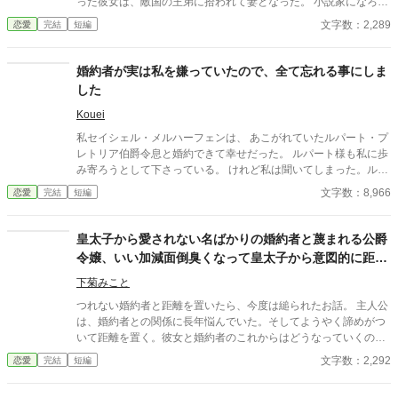
った彼女は、敵国の王弟に拾われて妻となった。 小説家になろう
様でも投稿しています。
文字数：2,289
恋愛
完結
短編
婚約者が実は私を嫌っていたので、全て忘れる事にしま
した
Kouei
私セイシェル・メルハーフェンは、 あこがれていたルパート・プ
レトリア伯爵令息と婚約できて幸せだった。 ルパート様も私に歩
み寄ろうとして下さっている。 けれど私は聞いてしまった。ルパ
ート様の本音を。 『我慢するしかない』 『彼女といると疲れる』
文字数：8,966
恋愛
完結
短編
私はルパート様に嫌われていたの？ 本当は厭わしく思っていた
の？ だから私は決めました。 あなたを忘れようと… ※この作品
は、他投稿サイトにも公開しています。
皇太子から愛されない名ばかりの婚約者と蔑まれる公爵
令嬢、いい加減面倒臭くなって皇太子から意図的に距離
をとったらあっちから迫ってきた。なんで？
下菊みこと
つれない婚約者と距離を置いたら、今度は縋られたお話。 主人公
は、婚約者との関係に長年悩んでいた。そしてようやく諦めがつ
いて距離を置く。彼女と婚約者のこれからはどうなっていくのだ
ろうか。 小説家になろう様でも投稿しています。
文字数：2,292
恋愛
完結
短編