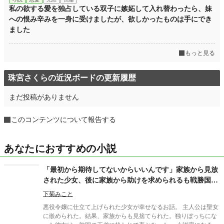
私の欲する愛を独占している双子に嫉妬して入れ替わったら、妹
への恨み辛みを一身に受けましたが、欲しかったものは手にでき
ました
もっと見る
珠宮さくらの近況ボードの更新履歴
まだ投稿がありません
このコンテンツについて報告する
あなたにおすすめの小説
「最初から期待してないからいいんです」家族から見放
された少女、後に家族から助けを求められるも戦勝国の
王弟殿下へ嫁入りしているので拒否る。
下菊みこと
悪役令嬢に仕立て上げられた少女が幸せなるお話。 主人公は聖女
に嵌められた。結果、家族からも見捨てられた。独りぼっちにな