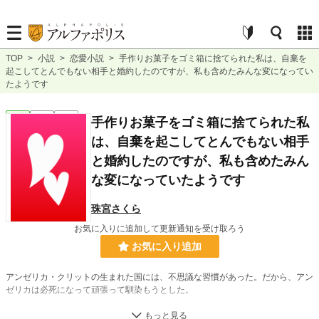
TOP
>
小説
>
恋愛小説
>
手作りお菓子をゴミ箱に捨てられた私は、自棄を
起こしてとんでもない相手と婚約したのですが、私も含めたみんな変になってい
たようです
恋愛
完結
短編
手作りお菓子をゴミ箱に捨てられた私
は、自棄を起こしてとんでもない相手
と婚約したのですが、私も含めたみん
な変になっていたようです
珠宮さくら
お気に入りに追加して更新通知を受け取ろう
お気に入り追加
アンゼリカ・クリットの生まれた国には、不思議な習慣があった。だから、アン
ゼリカは必死になって頑張って馴染もうとした。
でも、アンゼリカではそれが難しすぎた。それでも、頑張り続けた結果、みんな