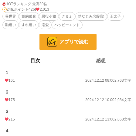
に喜ばれる才能を開花させたはずなのにどうにもおかしな方向に突き進むことに
HOTランキング 最高39位
なった。
24h.ポイント
42pt
2,013
異世界
婚約破棄
悪役令嬢
ざまぁ
幼なじみ/幼馴染
王太子
加えて好きになった人が最低野郎だとわかり、自棄を起こして婚約した子息も最
勘違い
すれ違い
溺愛
ハッピーエンド
低だったりとアンゼリカの周りは、最悪が溢れていたようだ。
アプリで読む
小説
17,120 位 / 228,725 件
目次
感想
恋愛
7,620 位 / 66,355 件
お気に入り
250
１
161
2024.12.12 08:00
2,763文字
24h.ポイント
42 pt
２
文字数
19,301
175
2024.12.12 10:00
2,984文字
更新日時
2024.12.15 10:00
３
初回公開日時
2024.12.12 08:00
215
2024.12.12 13:00
2,668文字
初回完結日時
2024.12.15 10:00
４
週間ポイント
438 pt (15,862 位)