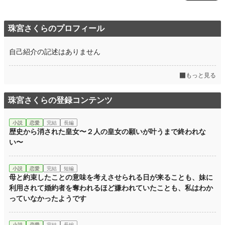
珠宮さくらのプロフィール
自己紹介の記述はありません
もっと見る
珠宮さくらの登録コンテンツ
小説
恋愛
完結
長編
歴史から消された皇女〜２人の皇女の願いが叶うまで終われな
い〜
小説
恋愛
完結
短編
母と約束したことの意味を考えさせられる日が来ることも、妹に
利用されて婚約者を奪われるほど嫌われていたことも、私はわか
っていなかったようです
小説
恋愛
完結
長編