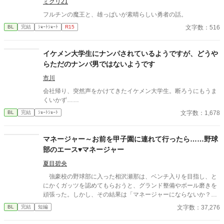
ミクリ21
フルチンの魔王と、雄っぱいが素晴らしい勇者の話。
文字数：516
BL
完結
ｼｮｰﾄｼｮｰﾄ
R15
イケメン大学生にナンパされているようですが、どうや
らただのナンパ男ではないようです
市川
会社帰り、突然声をかけてきたイケメン大学生。断ろうにもうま
くいかず……
文字数：1,678
BL
完結
ｼｮｰﾄｼｮｰﾄ
マネージャー～お前を甲子園に連れて行ったら……野球
部のエース♥マネージャー
夏目碧央
強豪校の野球部に入った相沢瀬那は、ベンチ入りを目指し、と
にかくガッツを認めてもらおうと、グランド整備やボール磨きを
頑張った。しかし、その結果は「マネージャーにならないか？」
という監督からの言葉。瀬那は葛藤の末、マネージャーに転身す
文字数：37,276
BL
完結
短編
る。 一方、才能溢れるピッチャーの戸田遼悠。瀬那は遼悠の才
能を羨ましく思っていたが、マネージャーとして関わる内に、遼