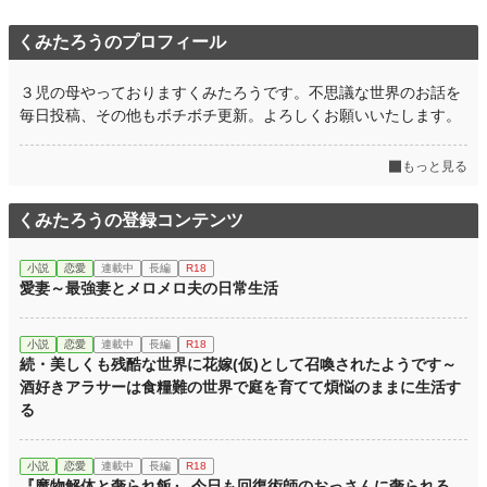
くみたろうのプロフィール
３児の母やっておりますくみたろうです。不思議な世界のお話を
毎日投稿、その他もボチボチ更新。よろしくお願いいたします。
もっと見る
くみたろうの登録コンテンツ
小説
恋愛
連載中
長編
R18
愛妻～最強妻とメロメロ夫の日常生活
小説
恋愛
連載中
長編
R18
続・美しくも残酷な世界に花嫁(仮)として召喚されたようです～
酒好きアラサーは食糧難の世界で庭を育てて煩悩のままに生活す
る
小説
恋愛
連載中
長編
R18
『魔物解体と奢られ飯』 今日も回復術師のおっさんに奢られる。