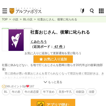
TOP
>
小説
>
BL小説
>
社畜おじさん、後輩に叱られる
BL
完結
短編
R15
社畜おじさん、後輩に叱られる
くみたろう
（近況ボード：
47 件
）
お気に入りに追加して更新通知を受け取ろう
お気に入り追加
社畜に休みなどない、を地で行くおじさんを怒鳴り散らす20代半ばの後輩(他部
署)
常に顔色が悪い先輩おじさんを見てられなくなって世話を焼く世話好きは、き
っとおじさんが大好きなんだろう！
お題の綴りで書いた「ゴールデンウィーク」を短編にしてみました。
24h.ポイント
0pt
187
宜しければお立ち寄りください。
BL
年の差
年の差恋愛
年下攻め
美形×平凡
幼馴染
溺愛
小説
228,618 位 / 228,618 件
アプリで読む