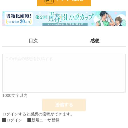
BL
31,392 位 / 31,392 件
お気に入り
30
24h.ポイント
0 pt
文字数
6,559
目次
感想
更新日時
2025.05.01 18:08
初回公開日時
2025.05.01 18:08
初回完結日時
2025.05.01 18:08
週間ポイント
21 pt (62,459 位)
月間ポイント
133 pt (59,781 位)
年間ポイント
5,187 pt (45,162 位)
1000文字以内
累計ポイント
14,105 pt (83,473 位)
送信する
ログインすると感想の投稿ができます。
ログイン
新規ユーザ登録