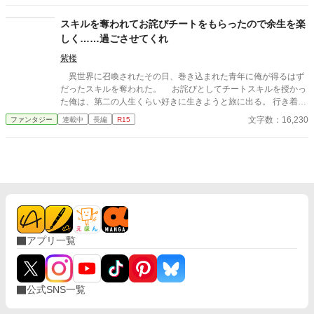
理してしまう物語。
トは辺境の村を豊かにし、古代遺跡の謎を解き明かし、強力な魔
物を従え、着実に力をつけていく。一方、カイトを切り捨てた元
スキルを奪われてお詫びチートをもらったので余生を楽
パーティーと王国は凋落の一途を辿り、彼の築いた豊かさに気づ
しく……過ごさせてくれ
くが……もう遅い！ 不遇から成り上がる、痛快な逆転劇と辺境ス
ローライフ（？）が今、始まる！
紫楼
異世界に召喚されたその日、巻き込まれた青年に俺が得るはず
だったスキルを奪われた。 お詫びとしてチートスキルを授かっ
た俺は、第二の人生くらい好きに生きようと旅に出る。 行き着い
た先は、寂れた町の場末の酒場だ。 なぜか客は男ばかりだが、
文字数：16,230
ファンタジー
連載中
長編
R15
日雇い冒険者や恐妻家の肉屋たちとの気楽な毎日は悪くない。
……ただ一人、どう見ても貴族のような美青年がこの地味な酒場
へ通ってくる理由だけは、さっぱりわからない。 「お前らツケは
やめろ」 そんな穏やかな日々を送っていたはずなのに、ある
日、酒場へ厄介な依頼が舞い込んできた――。 他サイトでも掲
載しています。 不定期更新です。
アプリ一覧
公式SNS一覧