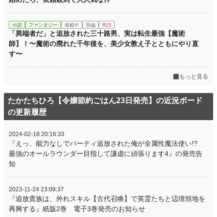
小説
ファンタジー
連載中
長編
R15
「異端者だ」と追放された三十路男、実は転生最強【魔術
師】！〜魔術の廃れた千年後を、美少女教え子とともにやり直
す〜
もっと見る
たかたちひろ【令嬢節約ごはん23日発売】の近況ボード
の更新履歴
2024-02-18 20:16:33
『えっ、能力なしでパーティ追放された俺が全属性魔法使い!?
最強のオールラウンダー目指して謙虚に頑張ります4』の発売告
知
2023-11-24 23:09:37
『追放貴族は、外れスキル【古代召喚】で英霊たちと辺境領地を
再興する』紙版2巻 電子3巻発売のお知らせ