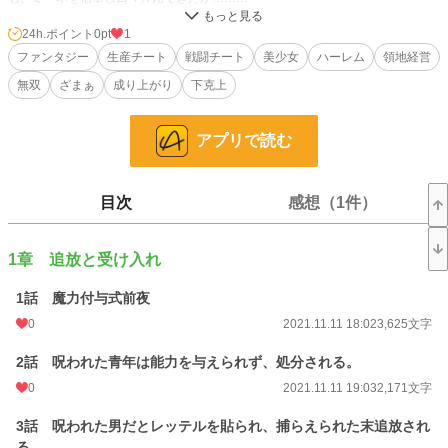
魔力付与式当日。
24h.ポイント
0pt
1
なぜかハイネにだけ、魔力が与えられることはなかった。日々の努力や信仰は全
ファンタジー
生産チート
戦闘チート
美少女
ハーレム
領地経営
く報われなかったのだ。
無双
ざまぁ
成り上がり
下克上
ハイネは、大人たちの都合により、身体に『悪魔』を封印された忌み子でもあっ
た。
アプリで読む
そのため、
「能力を与えられなかったのは、呪われているからだ」
と決めつけられ、領主であるマルテ伯爵に街を追放されてしまう。
目次
感想（1件）
その夜、山で魔物に襲われ死にかけるハイネ。
そのとき、『悪魔』を封印していた首輪が切れ、身体に眠る力が目覚めた。
1章 追放と受け入れ
実は、封印されていたのは悪魔ではなく、別世界を司る女神だったのだ。
今は、ハイネと完全に同化していると言う。
1話 魔力付与式前夜
ハイネはその女神の力を使い、この世には本来存在しない魔法・『超越』魔法で
0
2021.11.11 18:02
3,625文字
窮地を切り抜ける。
2話 呪われた青年は能力を与えられず、処分される。
さらに、この『超越』魔法の規格外っぷりは恐ろしく……
0
2021.11.11 19:03
2,171文字
戦闘で並外れた魔法を発動できるのはもちろん、生産面でも、この世の常識を飛
3話 呪われた男だとレッテルを貼られ、捕らえられた末追放され
び越えたアイテムを量産できるのだ。
る