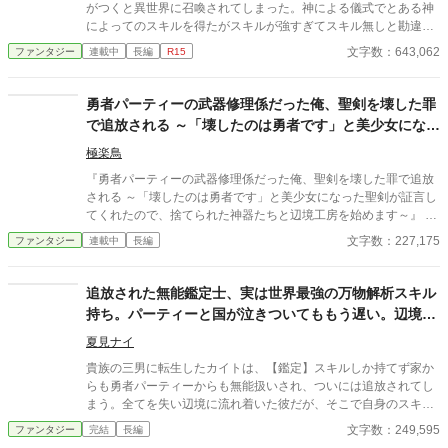
がつくと異世界に召喚されてしまった。神による儀式でとある神
によってのスキルを得たがスキルが強すぎてスキル無しと勘違い
され更にはクラスメイトと王女による思惑で追放処刑に会ってし
文字数：643,062
ファンタジー
連載中
長編
R15
まうしかし最強スキルと聖獣のカワウソによって難を逃れと思っ
たらクラスの女子中野蒼花がついてきた。 相棒のカワウソとクラ
スの中野蒼花そして異世界の仲間と共にこの世界を自由に旅をし
勇者パーティーの武器修理係だった俺、聖剣を壊した罪
ます。 現在、第五章リード王国編
で追放される ～「壊したのは勇者です」と美少女になっ
た聖剣が証言してくれたので、捨てられた
極楽鳥
『勇者パーティーの武器修理係だった俺、聖剣を壊した罪で追放
される ～「壊したのは勇者です」と美少女になった聖剣が証言し
てくれたので、捨てられた神器たちと辺境工房を始めます～』 あ
らすじ 勇者パーティーの武器修理係ラウルは、戦えない無能とし
文字数：227,175
ファンタジー
連載中
長編
て仲間から見下されていた。 ある日、ラウルの警告を無視した勇
者が聖剣を折ってしまう。ところが責任を押しつけられたのはラ
ウルだった。 報酬も名誉も奪われ、パーティーを追放されたラウ
追放された無能鑑定士、実は世界最強の万物解析スキル
ルは、処分されることになった聖剣だけを引き取って辺境へ向か
持ち。パーティーと国が泣きついてももう遅い。辺境で
う。 廃村の鍛冶場で折れた聖剣を修理すると、まばゆい光の中か
美少女とスローライフ（？）を送る
ら銀髪の美しい女性が現れた。 「わたしを壊したのは勇者です。
夏見ナイ
そして、あなたこそがわたしの主です」 ラウルの外れ技能【原型
貴族の三男に転生したカイトは、【鑑定】スキルしか持てず家か
復元】には、壊れた神器を本来の姿へ戻す力があった。 聖剣、神
らも勇者パーティーからも無能扱いされ、ついには追放されてし
盾、魔導鎧、古代要塞――。 捨てられた神器を直すたび、最強の
まう。全てを失い辺境に流れ着いた彼だが、そこで自身のスキル
美少女が仲間になっていく。 これは無能扱いされた修理師が、愛
が万物の情報を読み解く最強スキル【万物解析】だと覚醒する！
文字数：249,595
ファンタジー
完結
長編
の重い神器たちと辺境工房を築き、やがて壊れかけた世界まで修
隠された才能を見抜いて助けた美少女エルフや獣人と共に、カイ