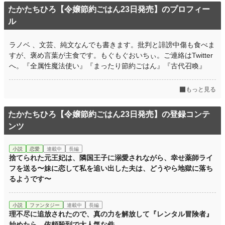
たかたちひろ【令嬢節約ごはん23日発売】のプロフィー
ル
ラノベ 、文芸、純文なんでも書きます。批判と誹謗中傷も食べま
すが、褒め言葉が主食です。もぐもぐおいちぃ。ご連絡はTwitter
へ。『全属性魔法使い』『まったり節約ごはん』『古代召喚』
もっと見る
たかたちひろ【令嬢節約ごはん23日発売】の登録コンテ
ンツ
小説
恋愛
連載中
長編
捨てられた元王妃は、隣国王子に溺愛されながら、幸せ薬師ライ
フを送る〜妹に恋して私を追い出した夫は、どうやら地獄に落ち
るようです〜
小説
ファンタジー
連載中
長編
理不尽に追放されたので、真の力を解放して『レンタル冒険者』
始めたら、依頼殺到で大人気な件