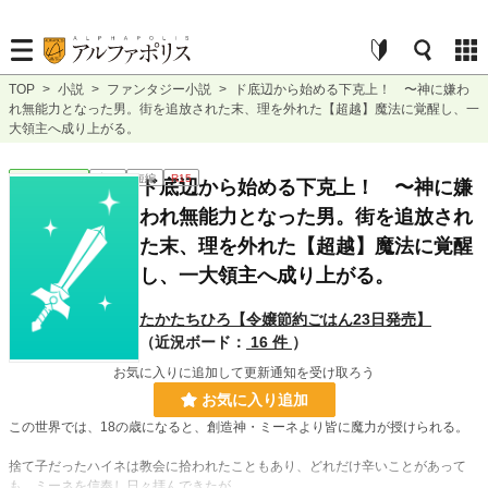
TOP
>
小説
>
ファンタジー小説
>
ド底辺から始める下克上！ 〜神に嫌わ
れ無能力となった男。街を追放された末、理を外れた【超越】魔法に覚醒し、一
大領主へ成り上がる。
ファンタジー
完結
短編
R15
ド底辺から始める下克上！ 〜神に嫌
われ無能力となった男。街を追放され
た末、理を外れた【超越】魔法に覚醒
し、一大領主へ成り上がる。
たかたちひろ【令嬢節約ごはん23日発売】
（近況ボード：
16 件
）
お気に入りに追加して更新通知を受け取ろう
お気に入り追加
この世界では、18の歳になると、創造神・ミーネより皆に魔力が授けられる。
捨て子だったハイネは教会に拾われたこともあり、どれだけ辛いことがあって
も、ミーネを信奉し日々拝んできたが………