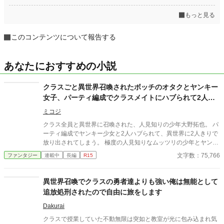
もっと見る
このコンテンツについて報告する
あなたにおすすめの小説
クラスごと異世界召喚されたボッチのオタクとヤンキー
女子、パーティ編成でクラスメイトにハブられて2人だ
けで異世界を生き残る
ミコジ
クラス全員と異世界に召喚された、人見知りの少年大野拓也。 パ
ーティ編成でヤンキー少女と2人ハブられて、異世界に2人きりで
放り出されてしまう。 極度の人見知りなムッツリの少年とヤンキ
ー少女が、ちょっとづつ仲を深めていく物語。 主人公は相手のス
文字数：75,766
ファンタジー
連載中
長編
R15
キルを奪うことが出来、その奪ったスキルを仲間に与えることも
出来る。 そのチートのようなスキルで異世界をヤンキー少女と生
き抜いていく
異世界召喚でクラスの勇者達よりも強い俺は無能として
追放処刑されたので自由に旅をします
Dakurai
クラスで授業していた不動無限は突如と教室が光に包み込まれ気