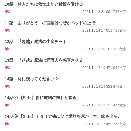
ファンタジー
53,243 位 / 53,243 件
10話 村人たちに救世主だと賞賛を受ける
0
2021.11.13 21:06
1,782文字
お気に入り
177
11話 ありがとう、の言葉はなぜかベッドの上で
24h.ポイント
0 pt
0
2021.11.14 17:05
2,726文字
文字数
67,602
12話 『超越』魔法の生産チート
更新日時
2021.12.29 20:18
0
2021.11.16 20:16
2,205文字
初回公開日時
2021.11.11 18:02
13話 『超越』魔法は元職人を感嘆させる
初回完結日時
2021.12.29 20:18
0
2021.11.17 19:47
1,962文字
週間ポイント
35 pt (53,125 位)
14話 村に残ってください？
月間ポイント
98 pt (66,148 位)
0
2021.11.18 19:33
2,476文字
年間ポイント
1,071 pt (82,730 位)
14話② 【Side】街に魔物の群れが接近。
累計ポイント
66,114 pt (38,302 位)
0
2021.11.19 22:15
1,477文字
14話③ 【Side】ナタリア嬢は父に愛想を尽かして、家を出る。
0
2021.11.20 17:45
1,763文字