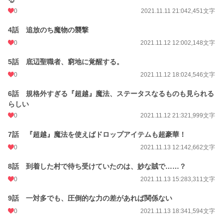
この力を使い、まずは小さな村を悪徳代官たちから救うハイネ。
0
2021.11.11 21:04
2,451文字
本人は気づくよしもない。
4話 追放のち魔物の襲撃
それが、元底辺聖職者の一大両者は成り上がる第一歩だとは。
0
2021.11.12 12:00
2,148文字
5話 底辺聖職者、窮地に覚醒する。
◇
0
2021.11.12 18:02
4,546文字
一方、そんなハイネを追放した街では……。
6話 規格外すぎる『超越』魔法、ステータスなるものも見られる
領主であるマルテ伯爵が、窮地に追い込まれていた。
らしい
0
2021.11.12 21:32
1,999文字
彼は、ハイネを『呪われた底辺聖職者』と厄介者扱いしていたが、実はそのハイ
ネの作る護符により街は魔物の侵略を免れていたのだ。
7話 『超越』魔法を使えばドロップアイテムも超豪華！
また、マルテ伯爵の娘は、ハイネに密かな思いを寄せており……
0
2021.11.13 12:14
2,662文字
父に愛想を尽かし、家を出奔し、ハイネを探す旅に出てしまう。
8話 到着した村で待ち受けていたのは、妙な賊で……？
そうして、民や娘からの信頼を失い続けた伯爵は、人生崩壊の一途を辿るのであ
0
2021.11.13 15:28
3,311文字
った。
9話 一対多でも、圧倒的な力の差があれば関係ない
小説
228,572 位 / 228,572 件
0
2021.11.13 18:34
1,594文字