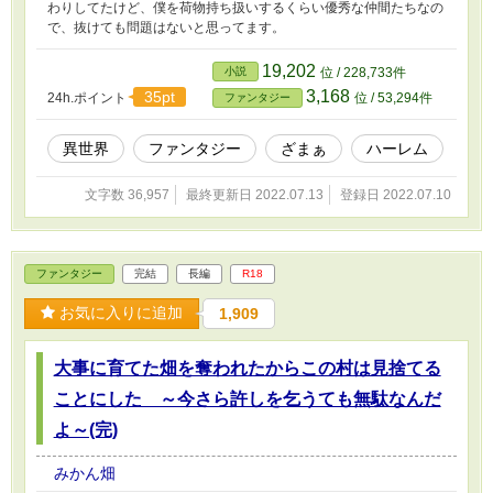
わりしてたけど、僕を荷物持ち扱いするくらい優秀な仲間たちなの
で、抜けても問題はないと思ってます。
19,202
小説
位 / 228,733件
3,168
35pt
24h.ポイント
位 / 53,294件
ファンタジー
異世界
ファンタジー
ざまぁ
ハーレム
文字数 36,957
最終更新日 2022.07.13
登録日 2022.07.10
ファンタジー
完結
長編
R18
お気に入りに追加
1,909
大事に育てた畑を奪われたからこの村は見捨てる
ことにした ～今さら許しを乞うても無駄なんだ
よ～(完)
みかん畑