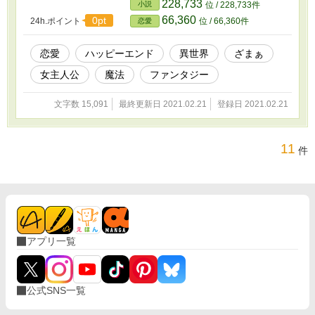
228,733
小説
位 / 228,733件
66,360
0pt
24h.ポイント
位 / 66,360件
恋愛
恋愛
ハッピーエンド
異世界
ざまぁ
女主人公
魔法
ファンタジー
文字数 15,091
最終更新日 2021.02.21
登録日 2021.02.21
11
件
アプリ一覧
公式SNS一覧