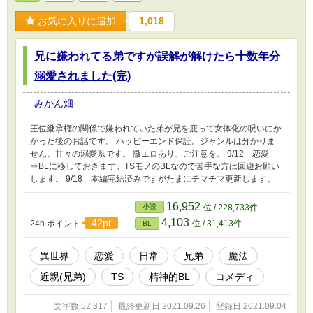
お気に入りに追加
1,018
兄に嫌われてる弟ですが誤解が解けたら十数年分
溺愛されました(完)
みかん畑
王位継承権の関係で嫌われていた弟が兄を庇って女体化の呪いにか
かった後のお話です。 ハッピーエンド保証。ジャンルは分かりま
せん。甘々の溺愛系です。 微エロあり、ご注意を。 9/12 恋愛
⇒BLに移しておきます。TSモノのBLなので苦手な方は回避お願い
します。 9/18 本編完結済みですがたまにチマチマ更新します。
16,952
小説
位 / 228,733件
4,103
42pt
24h.ポイント
位 / 31,413件
BL
異世界
恋愛
日常
兄弟
魔法
近親(兄弟)
TS
精神的BL
コメディ
文字数 52,317
最終更新日 2021.09.26
登録日 2021.09.04