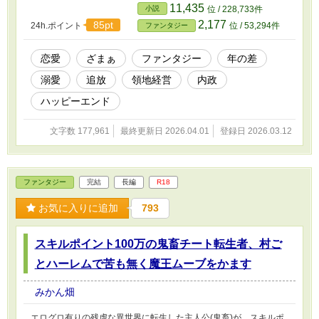
11,435
小説
位 / 228,733件
2,177
85pt
24h.ポイント
位 / 53,294件
ファンタジー
恋愛
ざまぁ
ファンタジー
年の差
溺愛
追放
領地経営
内政
ハッピーエンド
文字数 177,961
最終更新日 2026.04.01
登録日 2026.03.12
ファンタジー
完結
長編
R18
お気に入りに追加
793
スキルポイント100万の鬼畜チート転生者、村ご
とハーレムで苦も無く魔王ムーブをかます
みかん畑
エログロ有りの残虐な異世界に転生した主人公(鬼畜)が、スキルポ