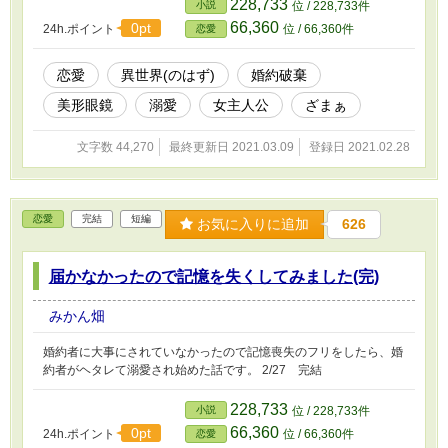
228,733
小説
位 / 228,733件
66,360
0pt
24h.ポイント
位 / 66,360件
恋愛
恋愛
異世界(のはず)
婚約破棄
美形眼鏡
溺愛
女主人公
ざまぁ
文字数 44,270
最終更新日 2021.03.09
登録日 2021.02.28
恋愛
完結
短編
お気に入りに追加
626
届かなかったので記憶を失くしてみました(完)
みかん畑
婚約者に大事にされていなかったので記憶喪失のフリをしたら、婚
約者がヘタレて溺愛され始めた話です。 2/27 完結
228,733
小説
位 / 228,733件
66,360
0pt
24h.ポイント
位 / 66,360件
恋愛