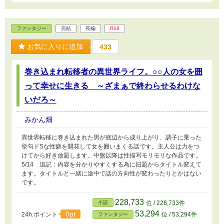
ファンタジー
完結
長編
R18
お気に入りに追加
433
巻き込まれ転移者の異世界ライフ。○○人の女を囲
って幸せに生きる ～ざまぁで終わらせるわけな
いだろ～
みかん畑
異世界転移に巻き込まれた男が底辺から成り上がり、調子に乗った
挙句ドSな性癖を開花して女を囲いまくる話です。主人公は力をつ
けてから好き放題します。中盤以降は性描写モリモリな作品です。
5/14 追記：内容を分かりやすくする為に旧題からタイトル変えて
ます。タイトルと一緒に途中で話の方向性が変わったりとかはない
です。
228,733
小説
位 / 228,733件
53,294
0pt
24h.ポイント
位 / 53,294件
ファンタジー