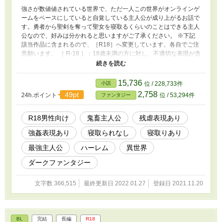
強さが数値値されている世界で、ただ一人この世界がオンラインゲ
ームをベースにしていると自覚している主人公が成り上がるお話で
す。勇者から聖剣を奪って聖女を寝取るくらいのことはできる主人
公なので、好みは分かれると思いますがご了承ください。 ※下記
該当作品に含まれるので、［R18］へ変更しています。各自でご注
意願います。 ［ R-18 ］：18歳未満の方に対し、不適切な表現が含
まれる作品 性的表現について a.過激な性表現があるが、基本的に
作品固有のストーリーあるいは芸術性が明確にあり、小説・漫画等
表現作品として書店等の販売などと照らし合わせ、社会的に成人指
15,736
小説
位 / 228,733件
定を受けずに許容されるべきと考えられるもの。 b.18歳未満の登
2,758
49pt
24h.ポイント
位 / 53,294件
ファンタジー
場人物の性行為がはっきり詳細に表現されているもの。 暴力・残
虐表現について 過激な暴力・残虐表現があるが、基本的に作品固
有のストーリーあるいは芸術性が明確にあり、小説・漫画等表現作
R18男性向け
鬼畜主人公
残虐表現あり
品として書店等の販売などと照らし合わせ、社会的に成人指定を受
強姦表現あり
寝取られなし
寝取りあり
けずに許容されるべきと考えられるもの。 作品全体のおよそ1/2以
上に過度な暴力・残虐行為もしくはそれに近しい表現があるもの。
最強主人公
ハーレム
異世界
ダークファンタジー
文字数 366,515
最終更新日 2022.01.27
登録日 2021.11.20
BL
完結
長編
R18