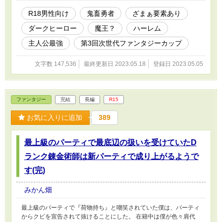
R18男性向け
鬼畜勇者
ざまぁ要素あり
ダークヒーロー
魔王？
ハーレム
主人公最強
第3回次世代ファンタジーカップ
文字数 147,536
最終更新日 2023.05.18
登録日 2023.05.05
ファンタジー
完結
長編
R15
お気に入りに追加
389
最上級のパーティで最底辺の扱いを受けていたD
ランク錬金術師は新パーティで成り上がるようで
す(完)
みかん畑
最上級のパーティで『荷物持ち』と嘲笑されていた僕は、パーティ
からクビを宣告されて抜けることにした。 在籍中は僕が色々肩代