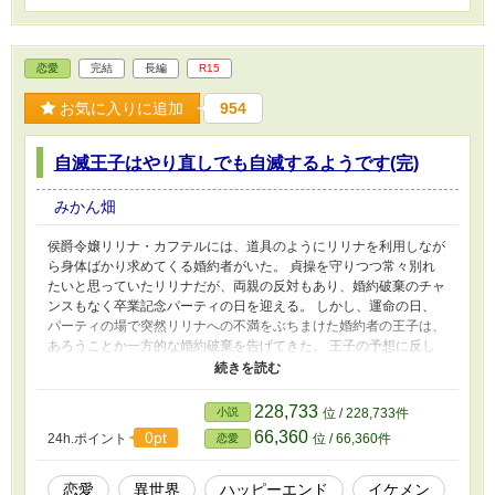
恋愛
完結
長編
R15
お気に入りに追加
954
自滅王子はやり直しでも自滅するようです(完)
みかん畑
侯爵令嬢リリナ・カフテルには、道具のようにリリナを利用しなが
ら身体ばかり求めてくる婚約者がいた。 貞操を守りつつ常々別れ
たいと思っていたリリナだが、両親の反対もあり、婚約破棄のチャ
ンスもなく卒業記念パーティの日を迎える。 しかし、運命の日、
パーティの場で突然リリナへの不満をぶちまけた婚約者の王子は、
あろうことか一方的な婚約破棄を告げてきた。 王子の予想に反し
てあっさりと婚約破棄を了承したリリナは、自分を庇ってくれた辺
境伯と共に、新天地で領地の運営に関わっていく。 そうして辺境
の開発が進み、リリナの名声が高まって幸福な暮らしが続いていた
228,733
小説
位 / 228,733件
矢先、今度は別れたはずの王子がリリナを求めて実力行使に訴えて
66,360
0pt
24h.ポイント
位 / 66,360件
恋愛
きた。 けれど、それは彼にとって破滅の序曲に過ぎず―― ※8/11
完結しました。 読んでくださった方に感謝。 ありがとうございま
す。
恋愛
異世界
ハッピーエンド
イケメン