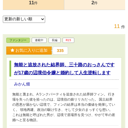
11
2
件
件
11
件
ファンタジー
連載中
長編
R15
お気に入りに追加
335
無能と追放された結界師、三十路のおっさんです
が17歳の辺境伯令嬢と婚約して人生逆転します
みかん畑
無能と蔑まれ、Aランクパーティを追放された結界師フィン。 行き
場を失った彼を拾ったのは、辺境伯の娘リリカだった。 国土結界
の恩恵が届かない辺境で、フィンの結界は本当の価値を発揮してい
く。 領地再建、政治の駆け引き、そして少女のまっすぐな想い。
これは無能と呼ばれた男が、辺境で居場所を見つけ、やがて年の差
婚へと至る物語。