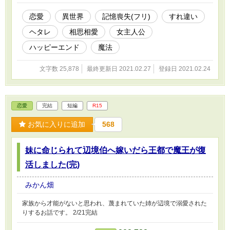
恋愛
異世界
記憶喪失(フリ)
すれ違い
ヘタレ
相思相愛
女主人公
ハッピーエンド
魔法
文字数 25,878
最終更新日 2021.02.27
登録日 2021.02.24
恋愛
完結
短編
R15
お気に入りに追加
568
妹に命じられて辺境伯へ嫁いだら王都で魔王が復
活しました(完)
みかん畑
家族から才能がないと思われ、蔑まれていた姉が辺境で溺愛された
りするお話です。 2/21完結