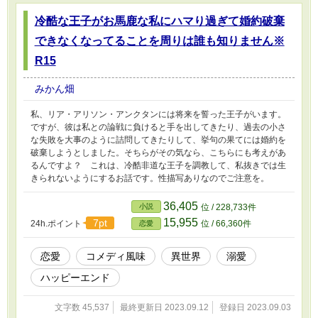
冷酷な王子がお馬鹿な私にハマり過ぎて婚約破棄
できなくなってることを周りは誰も知りません※
R15
みかん畑
私、リア・アリソン・アンクタンには将来を誓った王子がいます。
ですが、彼は私との論戦に負けると手を出してきたり、過去の小さ
な失敗を大事のように詰問してきたりして、挙句の果てには婚約を
破棄しようとしました。そちらがその気なら、こちらにも考えがあ
るんですよ？ これは、冷酷非道な王子を調教して、私抜きでは生
きられないようにするお話です。性描写ありなのでご注意を。
36,405
小説
位 / 228,733件
15,955
7pt
24h.ポイント
位 / 66,360件
恋愛
恋愛
コメディ風味
異世界
溺愛
ハッピーエンド
文字数 45,537
最終更新日 2023.09.12
登録日 2023.09.03