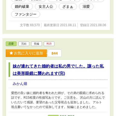
婚約破棄
女主人公
ざまぁ
溺愛
ファンタジー
文字数 69,570
最終更新日 2021.08.11
登録日 2021.08.06
恋愛
完結
長編
R15
お気に入りに追加
844
妹が連れてきた婚約者は私の男でした。譲った私
は美形眼鏡に襲われます(完)
みかん畑
愛想の良い妹に婚約者を奪われた姉が、その弟の眼鏡に求められる
話です。R15程度の性描写ありです。ご注意を。 沢山の方に読んで
いただいて感謝。要望のあった父母視点も追加しました。 アルト
視点書いてなかったので追加してます。短編にまとめました。