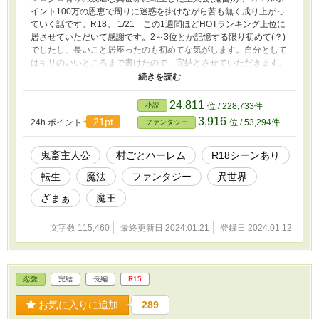
イント100万の恩恵で周りに迷惑を掛けながら苦も無く成り上がっ
ていく話です。R18。 1/21 この1週間ほどHOTランキング上位に
居させていただいて感謝です。2～3位とか記憶する限り初めて(？)
でしたし、長いこと居座ったのも初めてな気がします。自分として
はキリのいいところまで書けたので、完結とさせていただきます。
思った以上の方に読んでいただけて本当に感謝です。要望とかあれ
ばまた書きたいと思います。皆様に感謝です！
24,811
小説
位 / 228,733件
3,916
21pt
24h.ポイント
位 / 53,294件
ファンタジー
鬼畜主人公
村ごとハーレム
R18シーンあり
転生
魔法
ファンタジー
異世界
ざまぁ
魔王
文字数 115,460
最終更新日 2024.01.21
登録日 2024.01.12
恋愛
完結
長編
R15
お気に入りに追加
289