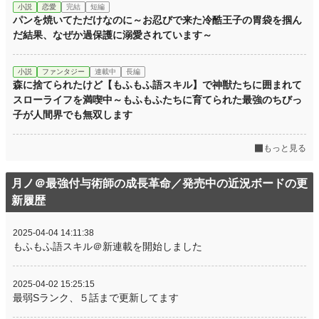
初回公開日時
2022.08.31 01:44
小説
恋愛
完結
短編
パンを焼いてただけなのに～お忍びで来た冷酷王子の胃袋を掴ん
初回完結日時
2025.04.01 19:46
だ結果、なぜか過保護に溺愛されています～
週間ポイント
308 pt (19,698 位)
小説
ファンタジー
連載中
長編
月間ポイント
826 pt (26,880 位)
森に捨てられたけど【もふもふ語スキル】で神獣たちに囲まれて
スローライフを満喫中～もふもふたちに育てられた最強のちびっ
年間ポイント
44,313 pt (11,423 位)
子が人間界でも無双します
累計ポイント
901,751 pt (6,396 位)
もっと見る
月ノ＠最強付与術師の成長革命／発売中の近況ボードの更
新履歴
2025-04-04 14:11:38
もふもふ語スキル＠新連載を開始しました
2025-04-02 15:25:15
最弱Sランク、５話まで更新してます