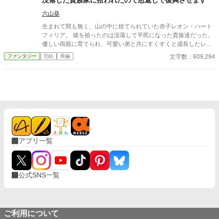
六山葵
生まれて間も無く、山の中に捨てられていた赤子レオン・ハート
フィリア。 彼を拾ったのは没落して平民になった貴族達だった。
優しい両親に育てられ、可愛い弟と共にすくすくと成長したレオ
ンは不思議な夢を見るようになる。 それは過去の記憶なのか、あ
文字数：609,294
ファンタジー
完結
長編
るいは前世の記憶か。 その夢のおかげで魔法を学んだレオンは愛
する両親を再び貴族にするために魔法学院で魔法を学ぶことを決
意した。 しかし、学院でレオンを待っていたのは酷い平民差別。
そしてそこにレオンの夢の謎も交わって、彼の運命は大きく変わ
っていくことになるのだった。 ※2025/12/31に書籍五巻以降の話
を非公開に変更する予定です。 詳細は近況ボードをご覧くださ
い。
アプリ一覧
公式SNS一覧
ご利用について