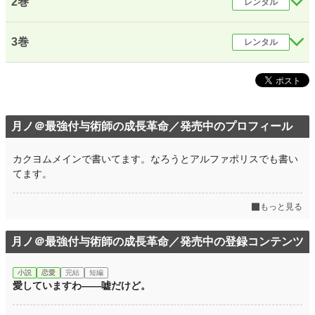
2巻
レンタル
なろう
日間２位
月間６位
3巻
レンタル
なろうブクマ６５００
カクヨム３０００
★最強付与術師の成長革命～レベルの概念が無い世界で俺だけレベルが上がりま
す。知らずに永久バフ掛けてたけど、魔力が必要になったので追放した元パーテ
月ノ＠最強付与術師の成長革命／発売中のプロフィール
ィーから回収しますね。えっ？勇者降ろされた？知らんがな…
カクヨムメインで書いてます。なろうとアルファポリスでも書い
小説
25,493 位 / 228,795 件
てます。
ファンタジー
4,023 位 / 53,318 件
もっと見る
お気に入り
2,423
月ノ＠最強付与術師の成長革命／発売中の登録コンテンツ
24h.ポイント
21 pt
文字数(レンタル含む)
371,709
小説
恋愛
完結
短編
愛していますわ――嘘だけど。
更新日時
2024.08.20 12:58