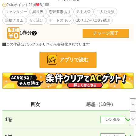
【ファンタジー小説大賞の投票お待ちしております！】
24h.ポイント
21pt
5,188
ファンタジー
異世界
恋愛要素あり
男主人公
主人公最強
付与術のアレンはある日「お前だけ成長が遅い」と追放されてしまう。
追放ざまぁ
もう遅い
チートスキル
成り上がり/試行錯誤
だが、仲間たちが成長していたのは、ほかならぬアレンのおかげだったこと
に、まだ誰も気づいていない。
なんとアレンの付与術は世界で唯一の《永久持続バフ》だったのだ！
1巻分
チャージ完了
《永久持続バフ》によってステータス強化付与がスタックすることに気づいた
アレンは、それを利用して無限の魔力を手に入れる。
この作品はアルファポリスから書籍化されています
そして莫大な魔力を利用して、付与術を研究したアレンは【レベル付与】の能
力に目覚める！
アプリで読む
ステータス無限付与とレベルシステムによる最強チートの組み合わせで、アレ
ンは無制限に強くなり、規格外の存在に成り上がる！
一方でアレンを追放したナメップは、大事な勇者就任式典でへまをして、王様
に大恥をかかせてしまう大失態！
彼はアレンの能力を無能だと決めつけ、なにも努力しないで戦いを舐めきって
いた。
アレンの努力が報われる一方で、ナメップはそのツケを払わされるはめにな
る。
目次
感想（18件）
アレンを追放したことによってすべてを失った元パーティは、次第に空中分解
していくことになる。
1巻
レンタル
カクヨムにも掲載