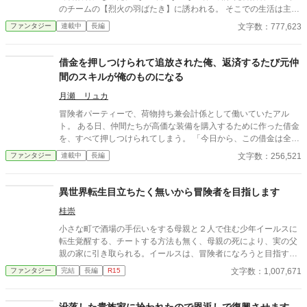
言う話になっていた。 「おやおや…もう魔大陸に上陸すると言う
のチームの【烈火の羽ばたき】に誘われる。 そこでの生活は主に
話になったのか、ならば…そろそろ僕の本来のスキルを発動する
雑用ばかりで、冒険に行く時でも荷物持ちと管理しかさせて貰え
文字数：777,623
ファンタジー
連載中
長編
としますか！」 それから数日後に、ディランとパーティーメンバ
なかった。 それに雑用だけならと給料も安く、何度申請しても値
ー達が魔大陸に侵攻し始めたという話を聞いた。 なので、それと
段が上がる事はなかった。 ある時、お前より役に立つ奴が加入す
同時に…僕の本来のスキルを発動すると…？ 2月11日にHOTラン
ると言われて、チームを追い出される事になった。 散々こき使わ
借金を押しつけられて追放された俺、返済するたび元仲
キング男性向けで1位になりました。 皆様お陰です、有り難う御
れたにも関わらず、退職金さえ貰えなかった。 そしてリュカは、
間のスキルが俺のものになる
座います。
ギルドの依頼をこなして行き… 【烈火の羽ばたき】より早くラン
クを上げる事になるのだが…？ このリュカという少年は、チーム
月瀬 リュカ
で戦わせてもらえなかったけど… 魔女の祖母から魔法を習ってい
冒険者パーティーで、荷物持ち兼会計係として働いていたアル
て、全属性の魔法が使え… 剣聖の祖父から剣術を習い、同時に鍛
ト。 ある日、仲間たちが高価な装備を購入するために作った借金
治を学んで武具が作れ… 研究者の父親から錬金術を学び、薬学や
を、すべて押しつけられてしまう。 「今日から、この借金は全部
回復薬など自作出来て… 元料理人の母親から、全ての料理のレシ
お前のものだ」 理不尽な契約とともに追放され、アルトに残され
文字数：256,521
ファンタジー
連載中
長編
ピを叩き込まれ… 更に、母方の祖父がトレジャーハンターでダン
たのは、金貨三百枚という途方もない借金だけ。 返済のため、ア
ジョンの知識を習い… 母方の祖母が魔道具製作者で魔道具製作を
ルトは一人で冒険を始める。 そして、なけなしの報酬で最初の返
伝授された。 努力の先に掴んだチート能力… リュカは自らのに能
済を終えた瞬間――見たことのない通知が現れた。 《返済を確認
異世界転生目立ちたく無いから冒険者を目指します
力を駆使して冒険に旅立つ！ リュカの活躍を乞うご期待！ HOT
しました》 《担保スキル《剣術Ⅰ》を回収します》 仲間たちが購
ランキングで１位になりました！ 更に【ファンタジー・SF】でも
桂崇
入した装備には、彼ら自身のスキルが担保として登録されてい
１位です！ 皆様の応援のお陰です！ 本当にありがとうございま
た。 アルトが借金を返すたび、元仲間のスキルは失われ、レベル
小さな町で酒場の手伝いをする母親と２人で住む少年イールスに
す！ HOTランキングに入った作品は幾つか有りましたが、いつも
1の状態でアルトへ移ってくる。 だが、手に入れただけでは強く
転生覚醒する、チートする方法も無く、母親の死により、実の父
2桁で1桁は今回初です。 しかも…１位になれるなんて…夢じゃ無
なれない。 アルトは受け取ったスキルを一から鍛え、たった一人
親の家に引き取られる。イールスは、冒険者になろうと目指す
いかな？…と信じられない気持ちでいっぱいです。
で危険な依頼へ挑んでいく。 これは、借金しか残されなかった荷
が、周囲はその才能を惜しんでいる
文字数：1,007,671
ファンタジー
完結
長編
R15
物持ちが、返済と努力を重ねて成り上がる物語。 一方、すべてを
押しつけて得をしたはずの元仲間たちは、少しずつ自分たちの力
を失っていた。
没落した貴族家に拾われたので恩返しで復興させます