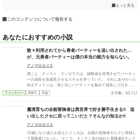
もっと見る
このコンテンツについて報告する
あなたにおすすめの小説
散々利用されてから勇者パーティーを追い出された…
が、元勇者パーティーは僕の本当の能力を知らない。
アノマロカリス
僕こと…ディスト・ランゼウスは、経験値を倍増させてパーティ
ーの成長を急成長させるスキルを持っていた。 それにあやかった
剣士ディランは、僕と共にパーティーを集めて成長して行き…
数々の魔王軍の配下を討伐して行き、なんと勇者の称号を得る事
文字数：60,717
ファンタジー
連載中
長編
になった。 するとディランは、勇者の称号を得てからというも
の…態度が横柄になり、更にはパーティーメンバー達も調子付い
て行った。 それからと言うもの、調子付いた勇者ディランとパー
魔境育ちの全能冒険者は異世界で好き勝手生きる‼︎ 追
ティーメンバー達は、レベルの上がらないサポート役の僕を邪険
い出したクセに戻ってこいだと？そんなの知るか‼︎
にし始めていき… 遂には、役立たずは不要と言って僕を追い出し
たのだった。 ……とまぁ、ここまでは良くある話。 僕が抜けた勇
アノマロカリス
者ディランとパーティーメンバー達は、その後も活躍し続けてい
15歳になり成人を迎えたリュカは、念願の冒険者ギルドに登録し
き… 遂には、大魔王ドゥルガディスが収める魔大陸を攻略すると
て冒険者になった。 そこで、そこそこ名の知れた冒険者Dランク