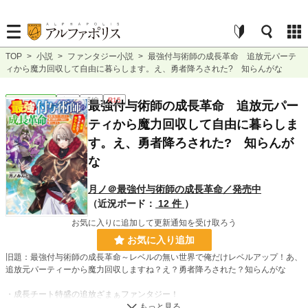
TOP
>
小説
>
ファンタジー小説
>
最強付与術師の成長革命 追放元パーテ
ィから魔力回収して自由に暮らします。え、勇者降ろされた? 知らんがな
ファンタジー
完結
長編
R15
最強付与術師の成長革命 追放元パー
ティから魔力回収して自由に暮らしま
す。え、勇者降ろされた? 知らんが
な
月ノ＠最強付与術師の成長革命／発売中
（近況ボード：
12 件
）
お気に入りに追加して更新通知を受け取ろう
お気に入り追加
旧題：最強付与術師の成長革命～レベルの無い世界で俺だけレベルアップ！あ、
追放元パーティーから魔力回収しますね？え？勇者降ろされた？知らんがな
・成長チート特盛の追放ざまぁファンタジー！