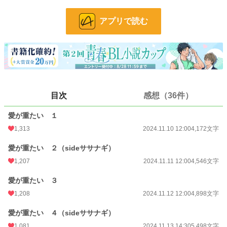
以上書きました。スミマセン。
アプリで読む
書き忘れましたが＊印の回はＲ18です。ご注意ください。
小説
7,351 位 / 228,937 件
BL
1,527 位 / 31,452 件
お気に入り
1,267
目次
感想（36件）
24h.ポイント
205 pt
文字数
61,314
愛が重たい １
1,313
2024.11.10 12:00
4,172文字
更新日時
2024.11.24 12:00
愛が重たい ２（sideササナギ）
初回公開日時
2024.11.10 12:00
1,207
2024.11.11 12:00
4,546文字
初回完結日時
2024.11.24 18:50
愛が重たい ３
週間ポイント
1,425 pt (6,764 位)
1,208
2024.11.12 12:00
4,898文字
月間ポイント
5,442 pt (7,864 位)
愛が重たい ４（sideササナギ）
年間ポイント
45,634 pt (11,162 位)
1,081
2024.11.13 14:30
5,498文字