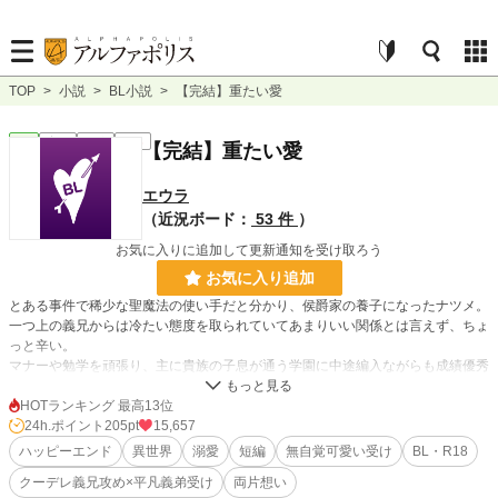
TOP
>
小説
>
BL小説
>
【完結】重たい愛
BL
完結
短編
R18
【完結】重たい愛
エウラ
（近況ボード：
53 件
）
お気に入りに追加して更新通知を受け取ろう
お気に入り追加
とある事件で稀少な聖魔法の使い手だと分かり、侯爵家の養子になったナツメ。
一つ上の義兄からは冷たい態度を取られていてあまりいい関係とは言えず、ちょ
っと辛い。
マナーや勉学を頑張り、主に貴族の子息が通う学園に中途編入ながらも成績優秀
で無事に卒業を迎えるという直前で───。
HOTランキング 最高13位
実は義兄に溺愛されていることに最後まで気付かず、自分は平凡と思っている可
24h.ポイント
205pt
15,657
愛いナツメがクーデレのスパダリ美形義兄に囲われる話です。
ハッピーエンド
異世界
溺愛
短編
無自覚可愛い受け
BL・R18
クーデレ義兄攻め×平凡義弟受け
両片想い
短編で完結予定で五話程度の予定。書き溜めしてる途中なので不定期です。→倍