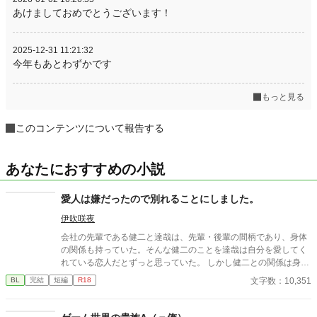
あけましておめでとうございます！
2025-12-31 11:21:32
今年もあとわずかです
もっと見る
このコンテンツについて報告する
あなたにおすすめの小説
愛人は嫌だったので別れることにしました。
伊吹咲夜
会社の先輩である健二と達哉は、先輩・後輩の間柄であり、身体
の関係も持っていた。そんな健二のことを達哉は自分を愛してく
れている恋人だとずっと思っていた。 しかし健二との関係は身体
だけで、それ以上のことはない。疑問に思っていた日、健二が結
文字数：10,351
BL
完結
短編
R18
婚したと朝礼で報告が。健二は達哉のことを愛してはいなかった
のか？