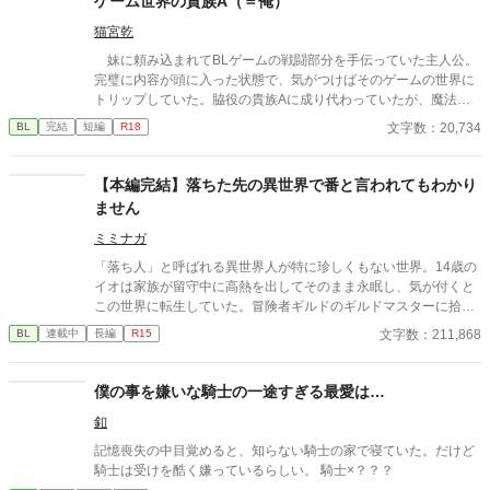
ゲーム世界の貴族A（＝俺）
猫宮乾
妹に頼み込まれてBLゲームの戦闘部分を手伝っていた主人公。
完璧に内容が頭に入った状態で、気がつけばそのゲームの世界に
トリップしていた。脇役の貴族Aに成り代わっていたが、魔法が
使えて楽しすぎた！ が、BLゲームの世界だって事を忘れてい
文字数：20,734
BL
完結
短編
R18
た。
【本編完結】落ちた先の異世界で番と言われてもわかり
ません
ミミナガ
「落ち人」と呼ばれる異世界人が特に珍しくもない世界。14歳の
イオは家族が留守中に高熱を出してそのまま永眠し、気が付くと
この世界に転生していた。冒険者ギルドのギルドマスターに拾わ
れ5年が経ち、Cランク冒険者として採取を専門に細々と生計を立
文字数：211,868
BL
連載中
長編
R15
てていた。 ある日Sランク冒険者のオオカミ獣人と出会い、猛
アピールをされる。その上自分のことを「番」だと言うのだが、
人族であるイオには番の感覚がわからないので戸惑うばかり。使
僕の事を嫌いな騎士の一途すぎる最愛は…
命も役割もチートもない異世界転生で健気に生きていく自己肯定
釦
感低めの真面目な青年と、甘やかしてくれるハイスペック年上オ
オカミ獣人の話です。 ベッタベタの王道異世界転生BLを目指し
記憶喪失の中目覚めると、知らない騎士の家で寝ていた。だけど
ました。 本編完結。番外編は不定期更新です。R-15は保険。
騎士は受けを酷く嫌っているらしい。 騎士×？？？
コメント欄に関しまして、ネタバレ配慮は特にしていませんの