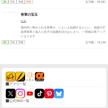
文字数：49,987
BL
完結
長編
R18
でネタバレ厳禁の方はご注意下さい。
将軍の宝玉
なか
国内外に怖れられる将軍が、いよいよ結婚するらしい。 強面の不
器用将軍と箱入り息子の結婚生活のはじまり。 一部修正再アップ
になります
文字数：79,160
BL
完結
長編
アプリ一覧
公式SNS一覧