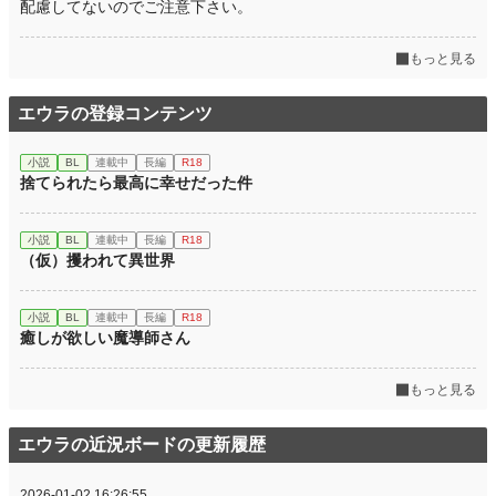
配慮してないのでご注意下さい。
もっと見る
エウラの登録コンテンツ
小説
BL
連載中
長編
R18
捨てられたら最高に幸せだった件
小説
BL
連載中
長編
R18
（仮）攫われて異世界
小説
BL
連載中
長編
R18
癒しが欲しい魔導師さん
もっと見る
エウラの近況ボードの更新履歴
2026-01-02 16:26:55