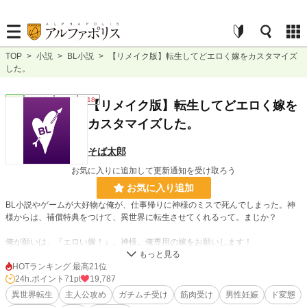
TOP
>
小説
>
BL小説
>
【リメイク版】転生してどエロく嫁をカスタマイズ
した。
BL
連載中
長編
R18
【リメイク版】転生してどエロく嫁を
カスタマイズした。
そば太郎
お気に入りに追加して更新通知を受け取ろう
お気に入り追加
BL小説やゲームが大好物な俺が、仕事帰りに神様のミスで死んでしまった。神
様からは、補償特典をつけて、異世界に転生させてくれるって。まじか？
俺が願いは、『エロい嫁！』。神様。俺専用の嫁をお願いします！
ガチムチ、男前、雄っぱいがむちむちな、すっごーいどエロい嫁が欲しいです！
HOTランキング 最高21位
そんな生前腐男子がおりなす、エロ満載なお話。
24h.ポイント
71pt
19,787
異世界転生
主人公攻め
ガチムチ受け
筋肉受け
男性妊娠
ド変態
※主人公攻め 嫁一筋で浮気はしません。