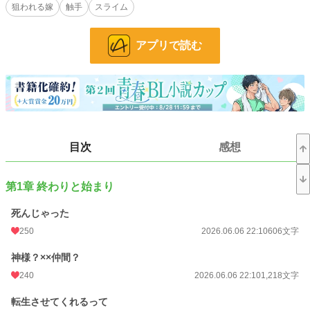
狙われる嫁
触手
スライム
※ムーンさんのほうでも投稿済（別名）。こっちは、リメイク前のもの。
★お知らせ★
アプリで読む
以前、完結していた作品をリメイクしました。理由、初投稿作品で誤字や言い回
しなど大量にあったため。読みにくくて大変申し訳ありませんでした。それなの
に、お気に入り登録があんなにも……！
感謝しかありません。元々文章能力がないため、どこまでマシになったか分かり
ませぬが、肉付けしたり、新たにエッチを書き加えたりしているので、読み直し
て貰えたら嬉しいです。
小説
13,010 位 / 228,633 件
目次
感想
BL
3,015 位 / 31,395 件
第1章 終わりと始まり
お気に入り
759
24h.ポイント
71 pt
死んじゃった
250
2026.06.06 22:10
606文字
文字数
46,702
神様？××仲間？
更新日時
2026.06.06 22:10
240
2026.06.06 22:10
1,218文字
初回公開日時
2024.06.26 09:16
転生させてくれるって
週間ポイント
481 pt (14,906 位)