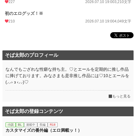
227
2026.07.10 19:00
3,210文字
初のエログッズ！※
210
2026.07.10 19:00
4,049文字
そば太郎のプロフィール
なんでもござれな性癖な持ち主。♡とエールを定期的に推し作品
に捧げております。みなさまも是非推し作品には♡10とエールを‪
(⸝⸝› з ‹⸝⸝)‬♡
もっと見る
そば太郎の登録コンテンツ
小説
BL
連載中
長編
R18
カスタマイズの番外編（エロ満載ッ！）