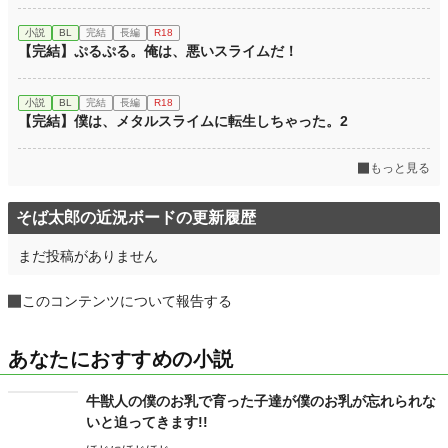
小説
BL
完結
長編
R18
【完結】ぷるぷる。俺は、悪いスライムだ！
小説
BL
完結
長編
R18
【完結】僕は、メタルスライムに転生しちゃった。2
もっと見る
そば太郎の近況ボードの更新履歴
まだ投稿がありません
このコンテンツについて報告する
あなたにおすすめの小説
牛獣人の僕のお乳で育った子達が僕のお乳が忘れられな
いと迫ってきます!!