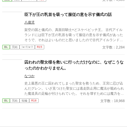
深くまで侵入してくる。 研究者が、快楽の実験体になる夜。
臣下が王の乳首を吸って服従の意を示す儀式の話
八億児
架空の国と儀式の、真面目騎士×どスケベビッチ王。 古代アイル
ランドには臣下が王の乳首を吸って服従の意を示す儀式があった
そうで、それはよいものだと思いましたので古代アイルランドと
は特に関係なく王の乳首を吸ってもらいました。
文字数：2,284
BL
完結
ｼｮｰﾄｼｮｰﾄ
R15
囚われの聖女様を救いに行っただけなのに、なぜこうな
ったのかわかりません。
なつか
史上最悪の王に囚われてしまった聖女を救うため、王宮に忍び込
んだグレン。 いざ見つけた聖女には逃走防止用に魔法が籠められ
た魔道具の足輪が付けられていた。 それを壊すためには魔力を聖
女に受け渡してもらう必要があるという。 ではその方法は？ 「僕
文字数：18,968
BL
完結
短編
R18
を抱けばいい」 そんな感じで型破りな聖女様(♂)に振り回される
男の話。