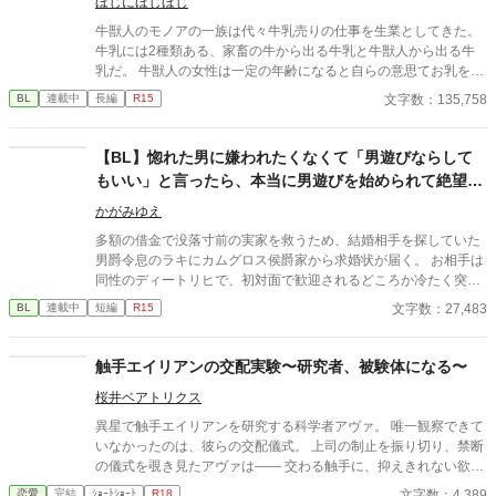
ほじにほじほじ
牛獣人のモノアの一族は代々牛乳売りの仕事を生業としてきた。
牛乳には2種類ある、家畜の牛から出る牛乳と牛獣人から出る牛
乳だ。 牛獣人の女性は一定の年齢になると自らの意思てお乳を出
すことが出来る。 そして、僕たち家族普段は家畜の牛の牛乳を売
文字数：135,758
BL
連載中
長編
R15
っているが母と姉達の牛乳は濃厚で喉越しや舌触りが良いお貴族
様に高値で売っていた。 ある日僕たち一家を呼んだお貴族様のご
子息様がお乳を呑まないと相談を受けたのが全ての始まりー 母や
【BL】惚れた男に嫌われたくなくて「男遊びならして
姉達の牛乳を詰めた哺乳瓶を与えてみても、母や姉達のお乳を直
もいい」と言ったら、本当に男遊びを始められて絶望し
接与えてみても飲んでくれない赤子。 そんな時ふと赤子と目が合
ている侯爵令息の話
うと僕を見て何かを訴えてくるー 「え？僕のお乳が飲みたい
かがみゆえ
の？」 「僕はまだ子供でしかも男だからでないよ。」 「え？何言
多額の借金で没落寸前の実家を救うため、結婚相手を探していた
ってるの姉さん達！僕のお乳に牛乳を垂らして飲ませてみろだな
男爵令息のラキにカムグロス侯爵家から求婚状が届く。 お相手は
んて！そんなの上手くいくわけ…え、飲んでるよ？え？」 そんな
同性のディートリヒで、初対面で歓迎されるどころか冷たく突き
こんなで、お乳を呑まない赤子が飲んだ噂は広がり他のお貴族様
放されてしまう。 『必要最低限関わるな』 『愛人を作るな』
文字数：27,483
BL
連載中
短編
R15
達にもうちの子がお乳を飲んでくれないの！と言う相談を受け
『男遊びならしてもいい』 ディートリヒから実家の借金を完済す
て、他のほとんどの子は母や姉達のお乳で飲んでくれる子だった
る条件を言われたラキは、学園で令息たちとの交流を満喫中。 褒
けど何故か数人には僕のお乳がお気に召したようでー 昔お乳をあ
め上手なラキの周りには可愛い令息が集まり、推し活状態に。 一
触手エイリアンの交配実験〜研究者、被験体になる〜
たえた子達が僕のお乳が忘れられないと迫ってきます!! 「僕はお
方、ディートリヒだけが嫉妬で胃を痛める日々。 ラキへの恋心を
乳を貸しただけで牛乳は母さんと姉さん達のなのに！どうしてこ
桜井ベアトリクス
隠し続けた不器用侯爵令息に、幸せな未来は訪れるのか？ .
うなった!?」 ＊ 総受けで、固定カプを決めるかはまだまだ不明で
異星で触手エイリアンを研究する科学者アヴァ。 唯一観察できて
す。 いいね♡やお気に入り登録☆をしてくださいますと励みにな
いなかったのは、彼らの交配儀式。 上司の制止を振り切り、禁断
ります(＞＜) 誤字脱字、言葉使いが変な所がありましたら脳内変
の儀式を覗き見たアヴァは―― 交わる触手に、抑えきれない欲望
換して頂けますと幸いです。
を覚える。 「私も……私も交配したい」 太く長い触手が、体の奥
文字数：4,389
恋愛
完結
ｼｮｰﾄｼｮｰﾄ
R18