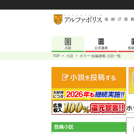
小説
公式漫画
投
TOP
>
小説
>
ホラー 短編連載 小説一覧
ホ
投稿小説