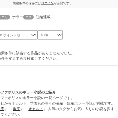
検索条件の保存には
ログイン
が必要です。
ホラー
短編連載
テゴリ
タグ
検索条件に該当する作品がありませんでした。
条件を変えて再度検索してください。
ルファポリスのホラー小説のご紹介
ルファポリスのホラー小説の一覧ページです。
ンビからオカルト、学園もの等々の長編・短編ホラー小説が満載です。
心霊
」 「
幽霊
」 「
オカルト
」 人気のタグからお気に入りの小説を探す
けてください。