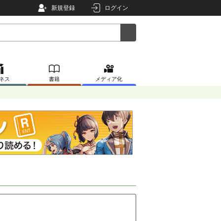
新規登録
ログイン
ネス
書籍
メディア化