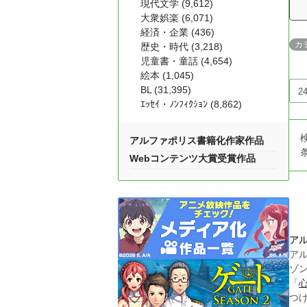
現代文学 (9,612)
大衆娯楽 (6,071)
経済・企業 (436)
カ
歴史・時代 (3,218)
児童書・童話 (4,654)
絵本 (1,045)
BL (31,395)
ｴｯｾｲ・ﾉﾝﾌｨｸｼｮﾝ (8,862)
アルファポリス書籍化作家作品
Webコンテンツ大賞受賞作品
ア
ア
ゾ
「
つ