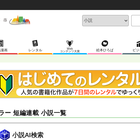
Web
稿漫画
レンタル
絵本ひろば
ビジ
コンテンツ大賞
ラー 短編連載 小説一覧
小説AI検索