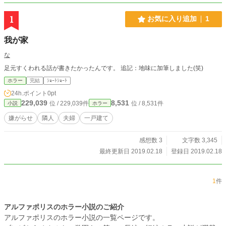
1
お気に入り追加
1
我が家
な
足元すくわれる話が書きたかったんです。 追記：地味に加筆しました(笑)
ホラー
完結
ｼｮｰﾄｼｮｰﾄ
24h.ポイント
0pt
229,039
8,531
位 / 229,039件
位 / 8,531件
小説
ホラー
嫌がらせ
隣人
夫婦
一戸建て
感想数 3
文字数 3,345
最終更新日 2019.02.18
登録日 2019.02.18
1
件
アルファポリスのホラー小説のご紹介
アルファポリスのホラー小説の一覧ページです。