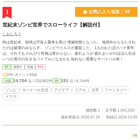
1
お気に入り追加
55
世紀末ゾンビ世界でスローライフ【解説付】
しおじろう
時は世紀末、地球は宇宙人襲来を受け 壊滅状態となった。 地球外からもたされ
たのは破壊のみならず、 ゾンビウイルスが蔓延した。 1人のおとぼけハク青年
は、それでも のんびり性格は変わらない、疲れようが 疲れまいがのほほん生活
いつか貴方の生きるバイブルになるかも 知れない貴重なサバイバル術！
SF
連載中
長編
R15
24h.ポイント
63pt
14,704
151
位 / 228,882件
位 / 6,744件
小説
SF
ゾンビ
サバイバル生活
アイデア
リアル
日常
ファンタジー
ドラマ
感想数 1
文字数 1,041,020
最終更新日 2026.07.19
登録日 2019.10.05
1
件