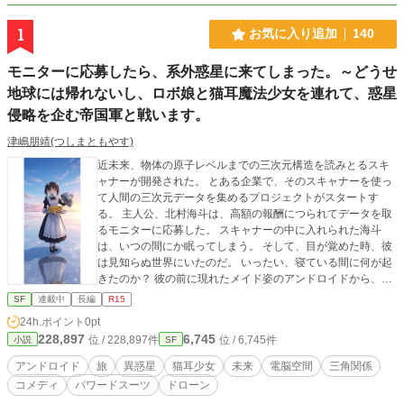
1
お気に入り追加
140
モニターに応募したら、系外惑星に来てしまった。～どうせ
地球には帰れないし、ロボ娘と猫耳魔法少女を連れて、惑星
侵略を企む帝国軍と戦います。
津嶋朋靖(つしまともやす)
近未来、物体の原子レベルまでの三次元構造を読みとるスキ
ャナーが開発された。 とある企業で、そのスキャナーを使っ
て人間の三次元データを集めるプロジェクトがスタートす
る。 主人公、北村海斗は、高額の報酬につられてデータを取
るモニターに応募した。 スキャナーの中に入れられた海斗
は、いつの間にか眠ってしまう。 そして、目が覚めた時、彼
は見知らぬ世界にいたのだ。 いったい、寝ている間に何が起
きたのか？ 彼の前に現れたメイド姿のアンドロイドから、驚
愕の事実を聞かされる。 ここは、二百年後の太陽系外の地球
SF
連載中
長編
R15
類似惑星。 そして、海斗は海斗であって海斗ではない。 二百
24h.ポイント
0pt
年前にスキャナーで読み取られたデータを元に、三次元プリ
228,897
6,745
位 / 228,897件
位 / 6,745件
小説
SF
ンターで作られたコピー人間だったのだ。 この惑星で生きて
いかざるを得なくなった海斗は、次第にこの惑星での争いに
アンドロイド
旅
異惑星
猫耳少女
未来
電脳空間
三角関係
巻き込まれていく。 (この作品は小説家になろうとマグネット
コメディ
パワードスーツ
ドローン
にも投稿してます)