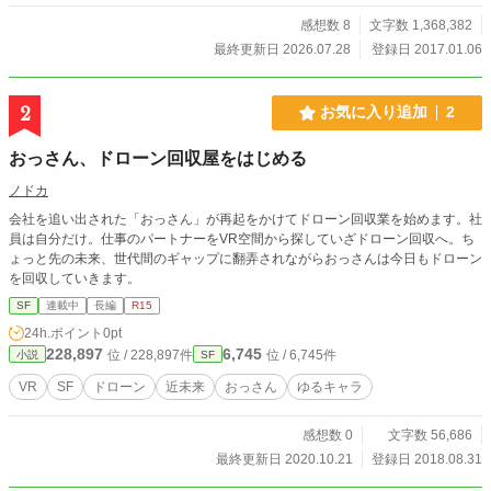
感想数 8
文字数 1,368,382
最終更新日 2026.07.28
登録日 2017.01.06
2
お気に入り追加
2
おっさん、ドローン回収屋をはじめる
ノドカ
会社を追い出された「おっさん」が再起をかけてドローン回収業を始めます。社
員は自分だけ。仕事のパートナーをVR空間から探していざドローン回収へ。ち
ょっと先の未来、世代間のギャップに翻弄されながらおっさんは今日もドローン
を回収していきます。
SF
連載中
長編
R15
24h.ポイント
0pt
228,897
6,745
位 / 228,897件
位 / 6,745件
小説
SF
VR
SF
ドローン
近未来
おっさん
ゆるキャラ
感想数 0
文字数 56,686
最終更新日 2020.10.21
登録日 2018.08.31