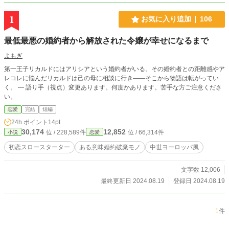
1
お気に入り追加
106
最低最悪の婚約者から解放された令嬢が幸せになるまで
よもぎ
第一王子リカルドにはアリシアという婚約者がいる。その婚約者との距離感やア
レコレに悩んだリカルドは己の母に相談に行き――そこから物語は転がってい
く。 --- 語り手（視点）変更あります。何度かあります。苦手な方ご注意くださ
い。
恋愛
完結
短編
24h.ポイント
14pt
30,174
12,852
位 / 228,589件
位 / 66,314件
小説
恋愛
初恋スロースターター
ある意味婚約破棄モノ
中世ヨーロッパ風
文字数 12,006
最終更新日 2024.08.19
登録日 2024.08.19
1
件