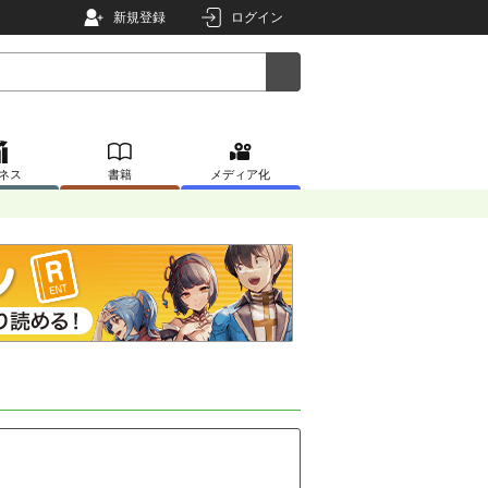
新規登録
ログイン
ネス
書籍
メディア化