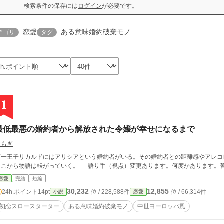
検索条件の保存には
ログイン
が必要です。
恋愛
ある意味婚約破棄モノ
テゴリ
タグ
1
最低最悪の婚約者から解放された令嬢が幸せになるまで
よもぎ
第一王子リカルドにはアリシアという婚約者がいる。その婚約者との距離感やアレコ
そこから物語は転がっていく。 --- 語り手（視点）変更あります。何度かあります
恋愛
完結
短編
30,232
12,855
24h.ポイント
14pt
位 / 228,588件
位 / 66,314件
小説
恋愛
初恋スロースターター
ある意味婚約破棄モノ
中世ヨーロッパ風