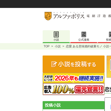
小説
公式漫画
投
TOP
>
小説
>
恋愛 ある意味婚約破棄モノ 小説
恋
投稿小説