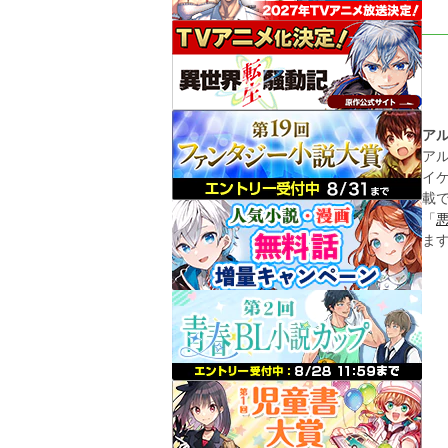
ア
ア
イ
載
「
ま