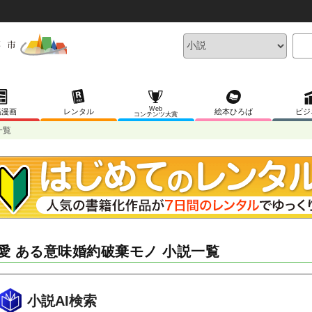
Web
稿漫画
レンタル
絵本ひろば
ビジ
コンテンツ大賞
一覧
愛 ある意味婚約破棄モノ 小説一覧
小説AI検索