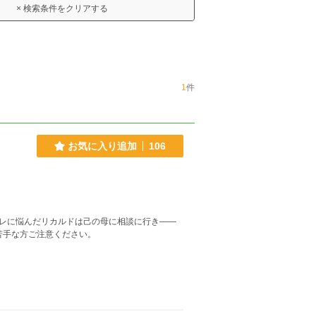
× 検索条件をクリアする
1
件
お気に入り追加
106
レに悩んだリカルドは己の母に相談に行き――
。苦手な方ご注意ください。