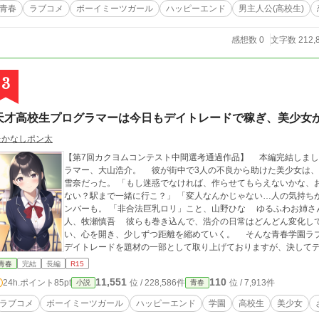
青春
ラブコメ
ボーイミーツガール
ハッピーエンド
男主人公(高校生)
感想数 0
文字数 212,
3
天才高校生プログラマーは今日もデイトレードで稼ぎ、美少女
たかなしポン太
【第7回カクヨムコンテスト中間選考通過作品】 本編完結しました！ "変人"と呼ばれている天才高校生プログ
ラマー、大山浩介。 彼が街中で3人の不良から助けた美少女は、
雪奈だった。 「もし迷惑でなければ、作らせてもらえないかな、お弁当。」 「大山くん、私をその傘に入れてくれ
ない？駅まで一緒に行こ？」 「変人なんかじゃない…人の気持ちがわかる優しい
ンバーも。 「非合法巨乳ロリ」こと、山野ひな ゆるふわお姉
人、牧瀬慎吾 彼らも巻き込んで、浩介の日常はどんどん変化していく。 孤高の"変人"高校生が美少女と出会
い、心を開き、少しずつ距離を縮めていく。 そんな青春学園ラブコメです。 ※R15は保険で
デイトレードを題材の一部として取り上げておりますが、決して
た本作品はフィクションであり、実在の人物や団体、製品とは一切
青春
完結
長編
R15
にも同時掲載中です。
11,551
110
24h.ポイント
85pt
位 / 228,586件
位 / 7,913件
小説
青春
ラブコメ
ボーイミーツガール
ハッピーエンド
学園
高校生
美少女