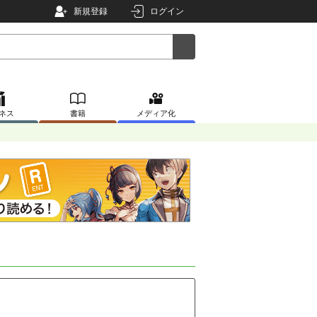
新規登録
ログイン
ネス
書籍
メディア化