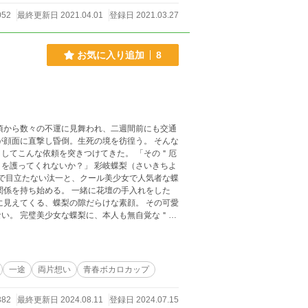
052
最終更新日 2021.04.01
登録日 2021.03.27
お気に入り追加
8
頃から数々の不運に見舞われ、二週間前にも交通
が顔面に直撃し昏倒。生死の境を彷徨う。 そんな
んな依頼を突きつけてきた。 「その＂厄
いか？」 彩岐蝶梨（さいきちよ
関係を持ち始める。 一緒に花壇の手入れをした
に見えてくる、蝶梨の隙だらけな素顔。 その可愛
い。 完璧美少女な蝶梨に、本人も無自覚な＂危
力を駆使し、今日も闇を狩る。
一途
両片想い
青春ボカロカップ
382
最終更新日 2024.08.11
登録日 2024.07.15