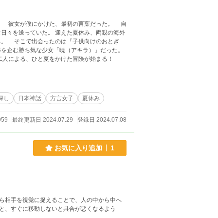
 彼女が僕にかけた、最初の言葉だった。 自
日々を送っていた。 迎えた夏休み、両親の海外
おとぎ
海を企む勝ち気な少女「暁（アキラ）」だった。
変わり者の少女。 真逆な性格の二人による、ひと夏をかけた冒険が始まる！
探し
日本神話
方言女子
夏休み
959
最終更新日 2024.07.29
登録日 2024.07.08
お気に入り追加
1
ら相手を視覚に捉えることで、人の中から中へ
と、すぐに移動しないと具合が悪くなるよう