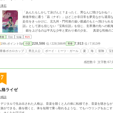
天津石
「あんたもしかして泳げんと？まったく、男なんに情けなかね！」
称進学校に通う「凪（ナギ）」はどこか非日常を夢見ながら退屈な
赴任をきっかけに、北九州・門司港の遠い親戚のもとへ預けられる。 そこで出会ったのは『子供向けの
話』として誰も信じない『宝島伝説』を信じ、玄界灘の先への航
錨を上げるのは平凡な少年と
青春
完結
短編
R15
228,586
7,913
24h.ポイント
0pt
位 / 228,586件
位 / 7,913件
小説
青春
青春ボカロカップ
男主人公
ボーイ・ミーツ・ガール
夏
海
冒険
宝
感想数 0
文字数 67,
7
人格ライゼ
水鳴諒
デジタルで生み出された人格は、音楽を聴くと人の体に転移でき、音楽を聴きなが
と旅ができる。曲を聴くと、体を短期で乗っ取れるような、でもハウリングをおこす
な、そんなお話です。