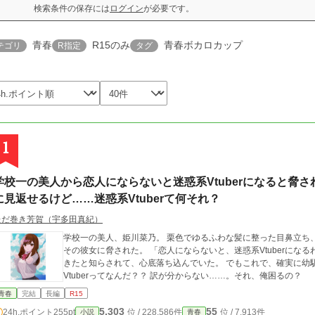
検索条件の保存には
ログイン
が必要です。
青春
R15のみ
青春ボカロカップ
テゴリ
R指定
タグ
1
学校一の美人から恋人にならないと迷惑系Vtuberになると脅
に見返せるけど……迷惑系Vtuberて何それ？
ただ巻き芳賀（宇多田真紀）
学校一の美人、姫川菜乃。 栗色でゆるふわな髪に整った目鼻立ち
その彼女に脅された。 「恋人にならないと、迷惑系Vtuberになるわよ？」 今日は、大好きな幼馴染みから彼氏がで
きたと知らされて、心底落ち込んでいた。 でもこれで、確実に幼馴染みを見返
Vtuberってなんだ？？ 訳が分からない……。それ、俺困るの？
青春
完結
長編
R15
5,303
55
24h.ポイント
255pt
位 / 228,586件
位 / 7,913件
小説
青春