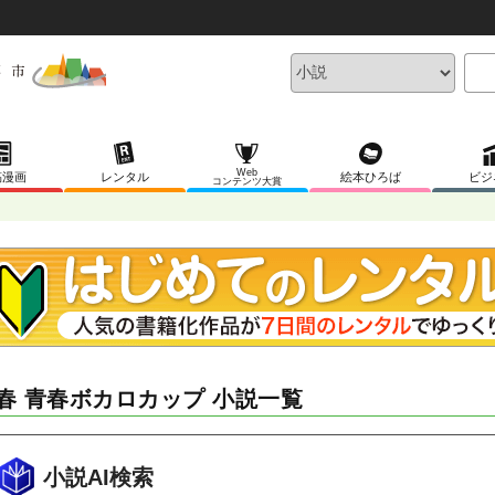
Web
稿漫画
レンタル
絵本ひろば
ビジ
コンテンツ大賞
春 青春ボカロカップ 小説一覧
小説AI検索