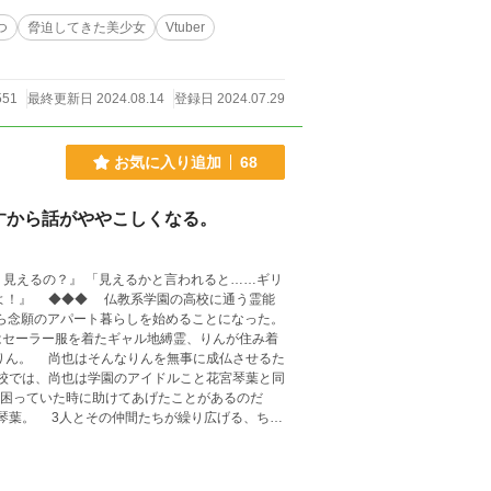
つ
脅迫してきた美少女
Vtuber
551
最終更新日 2024.08.14
登録日 2024.07.29
お気に入り追加
68
すから話がややこしくなる。
セーラー服を着たギャル地縛霊、りんが住み着
。