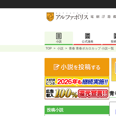
小説
公式漫画
投
TOP
>
小説
>
青春 青春ボカロカップ 小説一覧
青
投稿小説