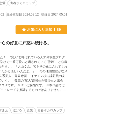
恋愛
青春ボカロカップ
802
最終更新日 2024.08.12
登録日 2024.05.01
お気に入り追加
89
からの好意に戸惑い続ける。
学校で一番可愛いと噂されている"雪姫"こと桜庭
人だよ。」 その他個性豊かなメ
さん系美人、竜泉寺葵 イケメン校内諜報員の友
す。 ※本作品では
デイトレードを推奨するものではありません。ま
関係ありません。 ※カクヨムと小説家になろう
ざまぁ
泣ける
恋愛
青春ボカロカップ