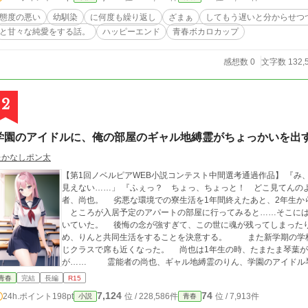
態度の悪い
幼馴染
に何度も繰り返し
ざまぁ
してもう遅いと分からせつ
と甘々な純愛をする話。
ハッピーエンド
青春ボカロカップ
感想数 0
文字数 132,
2
学園のアイドルに、俺の部屋のギャル地縛霊がちょっかいを出
たかなしポン太
【第1回ノベルピアWEB小説コンテスト中間選考通過作品】 『み、見えるの？』 「見えるかと言われると……ギリ
見えない……」 『ふぇっ？ ちょっ、ちょっと！ どこ見てんのよ！』 ◆◆◆ 仏教系学園の高校に通う霊能
者、尚也。 劣悪な環境での寮生活を1年間終えたあと、2年生から念願のアパート暮らしを始めることになった。
ところが入居予定のアパートの部屋に行ってみると……そこには
いていた。 後悔の念が強すぎて、この世に魂が残ってしまったりん。 尚也はそんなりんを無事に成仏させるた
め、りんと共同生活をすることを決意する。 また新学期の学校では、尚也は学園のアイドルこと花宮琴葉と同
じクラスで席も近くなった。 尚也は1年生の時、たまたま琴葉が困っていた時に助けてあげたことがあるのだ
が…… 霊能者の尚也、ギャル地縛霊のりん、学園のアイドル琴葉。 3人とその仲間たちが繰り広げる、ちょ
っと不思議な日常。 愉快で甘くて、ちょっと切ない、ライトファンタジーなラブコメディー！ ※本作品はフィク
青春
完結
長編
R15
ションであり、実在の人物や団体、製品とは一切関係ありません
7,124
74
24h.ポイント
198pt
位 / 228,586件
位 / 7,913件
小説
青春