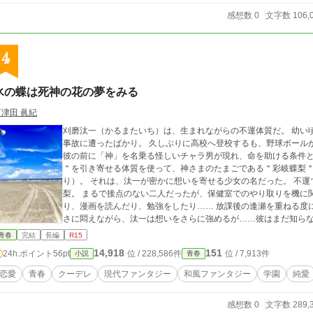
感想数 0
文字数 106,
4
氷の蝶は死神の花の夢をみる
河津田 眞紀
刈磨汰一（かるまたいち）は、生まれながらの不運体質だ。 幼い
事故に遭ったばかり。 久しぶりに高校へ登校するも、野球ボール
彼の前に「神」を名乗る怪しいチャラ男が現れ、命を助ける条件としてこ
＂を引き寄せる体質を使って、神さまのたまごである＂彩岐蝶梨＂を護ってくれな
り）。 それは、汰一が密かに想いを寄せる少女の名だった。 不運で目立たない汰一と、クール美少女で人気者な蝶
梨。 まるで接点のない二人だったが、保健室でのやり取りを機に
り、漫画を読んだり、勉強をしたり…… 放課後の逢瀬を重ねる度
さに悶えながら、汰一は想いをさらに強めるが……彼はまだ知らな
険すぎる願望＂があることを…… 蝶梨に迫る、この世ならざる敵との戦い。 そして、次第に暴走し始める彼女の変
青春
完結
長編
R15
態性。 その可愛すぎる変態フェイスを独占するため、汰一は神の
14,918
151
24h.ポイント
56pt
位 / 228,586件
位 / 7,913件
小説
青春
恋愛
青春
クーデレ
現代ファンタジー
和風ファンタジー
学園
純愛
感想数 0
文字数 289,