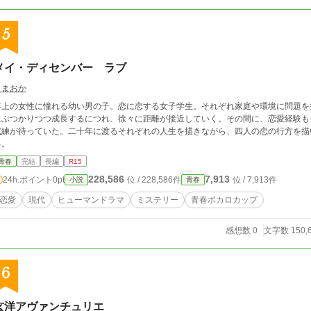
5
メイ・ディセンバー ラブ
しまおか
年上の女性に憧れる幼い男の子。恋に恋する女子学生。それぞれ家庭や環境に問題を
にぶつかりつつ成長するにつれ、徐々に距離が接近していく。その間に、恋愛経験も
試練が待っていた。二十年に渡るそれぞれの人生を描きながら、四人の恋の行方を描
る。
青春
完結
長編
R15
228,586
7,913
24h.ポイント
0pt
位 / 228,586件
位 / 7,913件
小説
青春
恋愛
現代
ヒューマンドラマ
ミステリー
青春ボカロカップ
感想数 0
文字数 150,
6
玄洋アヴァンチュリエ