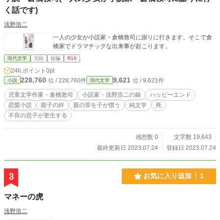
く話です)
浅野浩二
一人の少女が小説家・倉橋敦司に謝りに行きます。そこで倉
橋家でドラマチックな出来事が起こります。
現代文学
完結
短編
R18
24h.ポイント
0pt
228,760
9,621
位 / 228,760件
位 / 9,621件
小説
現代文学
児童文学作家・倉橋敦司
小説家・浅野浩二の娘
ハッピーエンド
恋愛小説
親子の絆
親の罪を子が償う
純文学
死
不良の息子が更生する
感想数 0
文字数 19,643
最終更新日 2023.07.24
登録日 2023.07.24
3
お気に入り追加
1
マネーの虎
浅野浩二