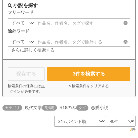
小説を探す
フリーワード
除外ワード
+ さらに詳しく検索する
保存する
3
件を検索する
検索条件の保存には
ロ
× 検索条件をクリアする
グイン
が必要です。
現代文学
R18のみ
恋愛小説
カテゴリ
R指定
タグ
3
件