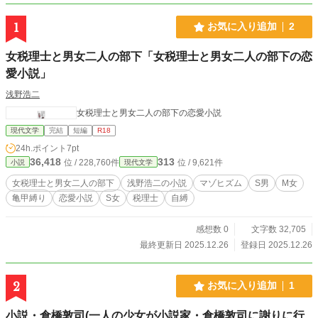
1
お気に入り追加
2
女税理士と男女二人の部下「女税理士と男女二人の部下の恋
愛小説」
浅野浩二
女税理士と男女二人の部下の恋愛小説
現代文学
完結
短編
R18
24h.ポイント
7pt
36,418
313
位 / 228,760件
位 / 9,621件
小説
現代文学
女税理士と男女二人の部下
浅野浩二の小説
マゾヒズム
S男
М女
亀甲縛り
恋愛小説
S女
税理士
自縛
感想数 0
文字数 32,705
最終更新日 2025.12.26
登録日 2025.12.26
2
お気に入り追加
1
小説・倉橋敦司(一人の少女が小説家・倉橋敦司に謝りに行