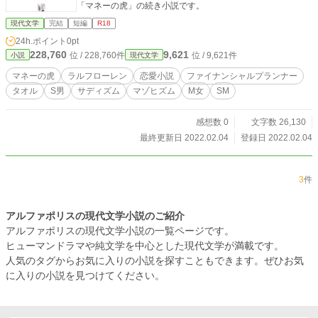
「マネーの虎」の続き小説です。
現代文学
完結
短編
R18
24h.ポイント
0pt
228,760
9,621
位 / 228,760件
位 / 9,621件
小説
現代文学
マネーの虎
ラルフローレン
恋愛小説
ファイナンシャルプランナー
タオル
S男
サディズム
マゾヒズム
М女
SМ
感想数 0
文字数 26,130
最終更新日 2022.02.04
登録日 2022.02.04
3
件
アルファポリスの現代文学小説のご紹介
アルファポリスの現代文学小説の一覧ページです。
ヒューマンドラマや純文学を中心とした現代文学が満載です。
人気のタグからお気に入りの小説を探すこともできます。ぜひお気
に入りの小説を見つけてください。