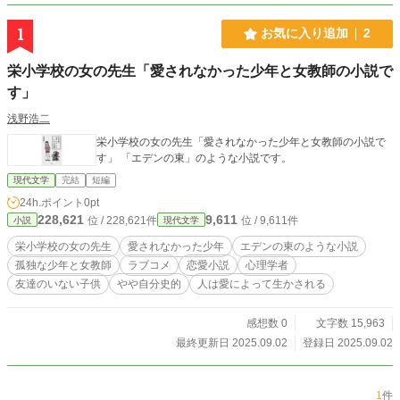
1
お気に入り追加
2
栄小学校の女の先生「愛されなかった少年と女教師の小説で
す」
浅野浩二
栄小学校の女の先生「愛されなかった少年と女教師の小説で
す」 「エデンの東」のような小説です。
現代文学
完結
短編
24h.ポイント
0pt
228,621
9,611
位 / 228,621件
位 / 9,611件
小説
現代文学
栄小学校の女の先生
愛されなかった少年
エデンの東のような小説
孤独な少年と女教師
ラブコメ
恋愛小説
心理学者
友達のいない子供
やや自分史的
人は愛によって生かされる
感想数 0
文字数 15,963
最終更新日 2025.09.02
登録日 2025.09.02
1
件