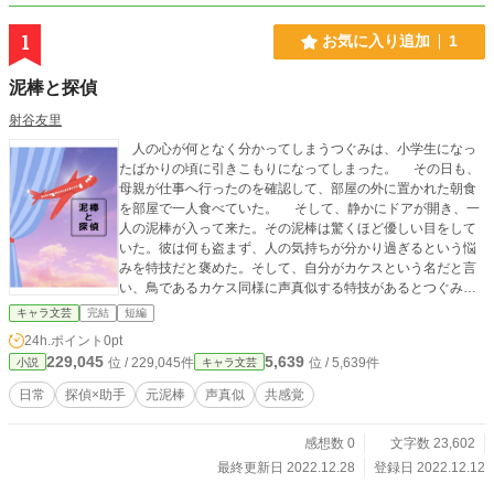
1
お気に入り追加
1
泥棒と探偵
射谷友里
人の心が何となく分かってしまうつぐみは、小学生になっ
たばかりの頃に引きこもりになってしまった。 その日も、
母親が仕事へ行ったのを確認して、部屋の外に置かれた朝食
を部屋で一人食べていた。 そして、静かにドアが開き、一
人の泥棒が入って来た。その泥棒は驚くほど優しい目をして
いた。彼は何も盗まず、人の気持ちが分かり過ぎるという悩
みを特技だと褒めた。そして、自分がカケスという名だと言
い、鳥であるカケス同様に声真似する特技があるとつぐみの
声で歌ってみせた。 ツグミとカケス、二人は仲間だと言
キャラ文芸
完結
短編
い、いつかまた会えると泥棒は去って行った。 月日は流
24h.ポイント
0pt
れ、カケスは罪を償い探偵になっていた。つぐみは、カケス
229,045
5,639
位 / 229,045件
位 / 5,639件
小説
キャラ文芸
の元へ会いに行く。
日常
探偵×助手
元泥棒
声真似
共感覚
感想数 0
文字数 23,602
最終更新日 2022.12.28
登録日 2022.12.12