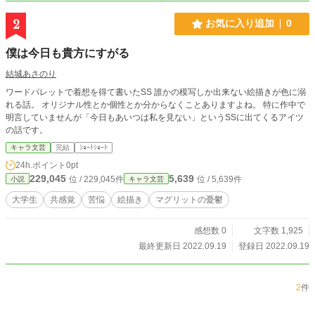
2
お気に入り追加
0
僕は今日も貴方にすがる
結城あさのり
ワードパレットで着想を得て書いたSS 誰かの模写しか出来ない絵描きが色に溺
れる話。 オリジナル性とか個性とか分からなくことありますよね。 特に作中で
明言していませんが「今日もあいつは私を見ない」というSSに出てくるアイツ
の話です。
キャラ文芸
完結
ｼｮｰﾄｼｮｰﾄ
24h.ポイント
0pt
229,045
5,639
位 / 229,045件
位 / 5,639件
小説
キャラ文芸
大学生
共感覚
苦悩
絵描き
マグリットの憂鬱
感想数 0
文字数 1,925
最終更新日 2022.09.19
登録日 2022.09.19
2
件