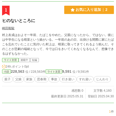
1
お気に入り追加
2
ヒのないところに
崎田毅駿
村上友成はおよそ一年前、たばこをやめた。父親になったから、ではない。彼に
は中学生になる晴菜という娘がいる。一年前のあの日、出掛ける間際に家にたば
こを忘れていたことに気付いた村上は、晴菜に取ってきてくれるよう頼んだ。そ
のことが悲劇の端緒となって、今では口をきいてくれなくなるなんて、想像でき
るはずもなかった。
ライト文芸
連載中
短編
24h.ポイント
0pt
228,563
9,591
位 / 228,563件
位 / 9,591件
小説
ライト文芸
親子
父娘
家族
思春期
事故
行き違い
すれ違い
じんわり
感想数 0
文字数 4,160
最終更新日 2025.05.31
登録日 2025.04.30
1
件