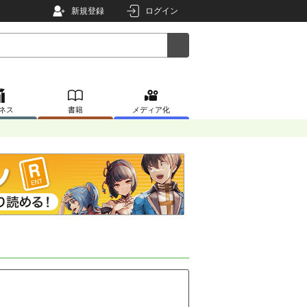
新規登録
ログイン
ネス
書籍
メディア化