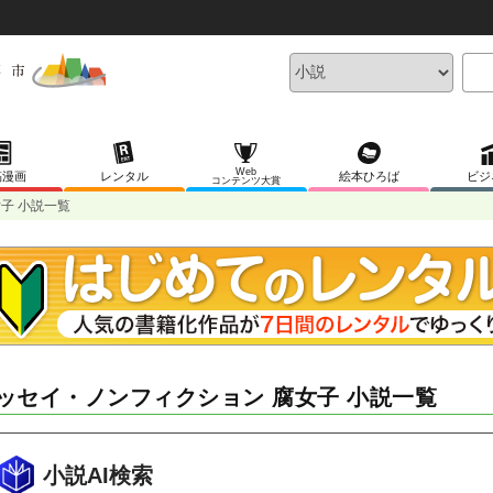
Web
稿漫画
レンタル
絵本ひろば
ビジ
コンテンツ大賞
子 小説一覧
ッセイ・ノンフィクション 腐女子 小説一覧
小説AI検索