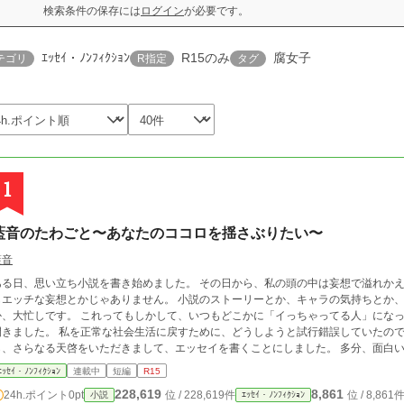
検索条件の保存には
ログイン
が必要です。
ｴｯｾｲ・ﾉﾝﾌｨｸｼｮﾝ
R15のみ
腐女子
テゴリ
R指定
タグ
1
藍音のたわごと〜あなたのココロを揺さぶりたい〜
藍音
日、思い立ち小説を書き始めました。 その日から、私の頭の中は妄想で溢れかえり、大渋滞になっています。 ちなみにひとっつ
もエッチな妄想とかじゃありません。 小説のストーリーとか、キャラの気持ちとか
す。 これってもしかして、いつもどこかに「イっちゃってる人」になってしまったのではないか？と突然天啓のように
を正常な社会生活に戻すために、どうしようと試行錯誤していたのですが、女神様（コメントをくださる読者様）か
、さらなる天啓をいただきまして、エッセイを書くことにしました。 多分、面白いと思います。（趣味の校正作業を進めている時
に、私は大笑いしました） そして、時々真面目だったりします。 タイトルに（わ）
ｴｯｾｲ・ﾉﾝﾌｨｸｼｮﾝ
連載中
短編
R15
考えましたが、そんな作品見たことないのでやめました。 一応、1話完結の形を取っていますので、好きなところから読んでいただ
228,619
8,861
24h.ポイント
0pt
位 / 228,619件
位 / 8,861
小説
ｴｯｾｲ・ﾉﾝﾌｨｸｼｮﾝ
いて大丈夫