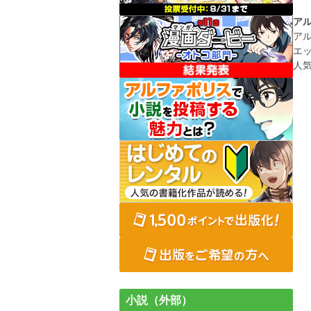
ア
ア
エ
人
小説（外部）