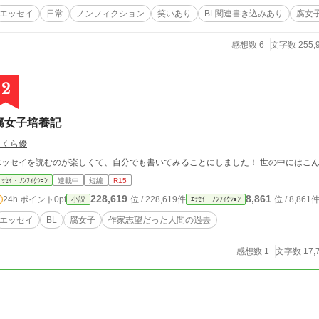
エッセイ
日常
ノンフィクション
笑いあり
BL関連書き込みあり
腐女
感想数 6
文字数 255,
2
腐女子培養記
さくら優
エッセイを読むのが楽しくて、自分でも書いてみることにしました！ 世の中にはこ
ｴｯｾｲ・ﾉﾝﾌｨｸｼｮﾝ
連載中
短編
R15
228,619
8,861
24h.ポイント
0pt
位 / 228,619件
位 / 8,861
小説
ｴｯｾｲ・ﾉﾝﾌｨｸｼｮﾝ
エッセイ
BL
腐女子
作家志望だった人間の過去
感想数 1
文字数 17,