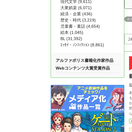
現代文学 (9,611)
大衆娯楽 (6,071)
経済・企業 (436)
カ
歴史・時代 (3,219)
児童書・童話 (4,654)
絵本 (1,045)
BL (31,392)
ｴｯｾｲ・ﾉﾝﾌｨｸｼｮﾝ (8,861)
アルファポリス書籍化作家作品
Webコンテンツ大賞受賞作品
ある
か、大忙しで
閃きました。 私
ら
に