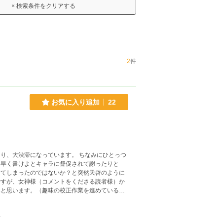
× 検索条件をクリアする
2
件
お気に入り追加
22
、早く書けよとキャラに督促されて謝ったりと
笑いあり、（ま）真面目な話とつけようかと真剣
件
だと思います。（なるべくそのようにこころがけております。ぺこり） 不定期更新です。