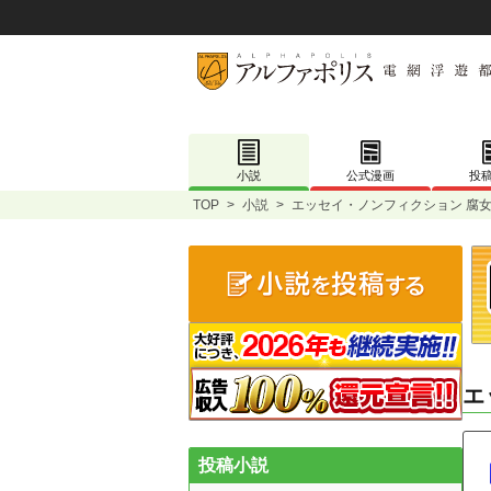
小説
公式漫画
投
TOP
>
小説
>
エッセイ・ノンフィクション 腐女
エ
投稿小説