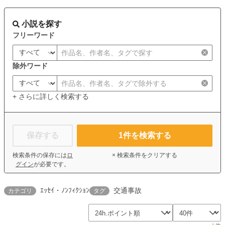
小説を探す
フリーワード
除外ワード
+ さらに詳しく検索する
保存する
1
件を検索する
検索条件の保存には
ロ
× 検索条件をクリアする
グイン
が必要です。
ｴｯｾｲ・ﾉﾝﾌｨｸｼｮﾝ
交通事故
カテゴリ
タグ