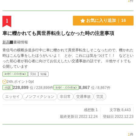
1
件
1
お気に入り追加
16
車に轢かれても異世界転生しなかった時の注意事項
新高
書籍情報
青信号の横断歩道歩行中に車に轢かれて異世界転生しそこなったので、轢かれた
時はこんな事をしたほうがいいよ！ とか、これには気をつけて！！ などとい
った初心者が初心者に向けてお伝えしたい交通事故の話です。 ※他サイトでも
公開しています
ｴｯｾｲ・ﾉﾝﾌｨｸｼｮﾝ
完結
短編
24h.ポイント
0pt
228,899
8,867
位 / 228,899件
位 / 8,867件
小説
ｴｯｾｲ・ﾉﾝﾌｨｸｼｮﾝ
エッセイ
ノンフィクション
非日常
交通事故
労災
感想数 1
文字数 8,443
最終更新日 2022.12.24
登録日 2022.12.23
1
件