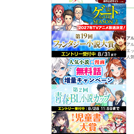
ア
ア
エ
人