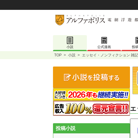
小説
公式漫画
投
TOP
>
小説
>
エッセイ・ノンフィクション 雑記
エ
投稿小説