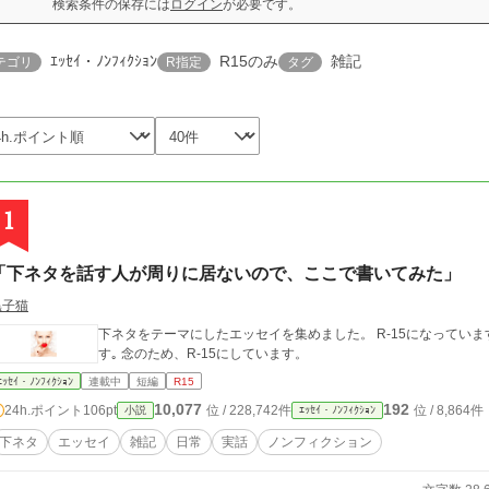
検索条件の保存には
ログイン
が必要です。
ｴｯｾｲ・ﾉﾝﾌｨｸｼｮﾝ
R15のみ
雑記
テゴリ
R指定
タグ
1
「下ネタを話す人が周りに居ないので、ここで書いてみた」
黒子猫
下ネタをテーマにしたエッセイを集めました。 R-15になっていま
す｡ 念のため、R-15にしています。
ｴｯｾｲ・ﾉﾝﾌｨｸｼｮﾝ
連載中
短編
R15
10,077
192
24h.ポイント
106pt
位 / 228,742件
位 / 8,864件
小説
ｴｯｾｲ・ﾉﾝﾌｨｸｼｮﾝ
下ネタ
エッセイ
雑記
日常
実話
ノンフィクション