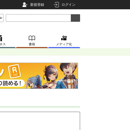
新規登録
ログイン
ネス
書籍
メディア化