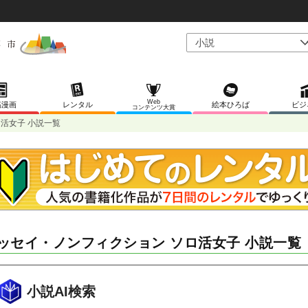
Web
稿漫画
レンタル
絵本ひろば
ビジ
コンテンツ大賞
活女子 小説一覧
ッセイ・ノンフィクション ソロ活女子 小説一覧
小説AI検索