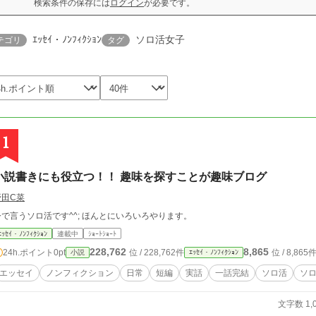
検索条件の保存には
ログイン
が必要です。
ｴｯｾｲ・ﾉﾝﾌｨｸｼｮﾝ
ソロ活女子
テゴリ
タグ
1
小説書きにも役立つ！！ 趣味を探すことが趣味ブログ
野田C菜
今で言うソロ活です^^; ほんとにいろいろやります。
ｴｯｾｲ・ﾉﾝﾌｨｸｼｮﾝ
連載中
ｼｮｰﾄｼｮｰﾄ
228,762
8,865
24h.ポイント
0pt
位 / 228,762件
位 / 8,865
小説
ｴｯｾｲ・ﾉﾝﾌｨｸｼｮﾝ
エッセイ
ノンフィクション
日常
短編
実話
一話完結
ソロ活
ソ
文字数 1,