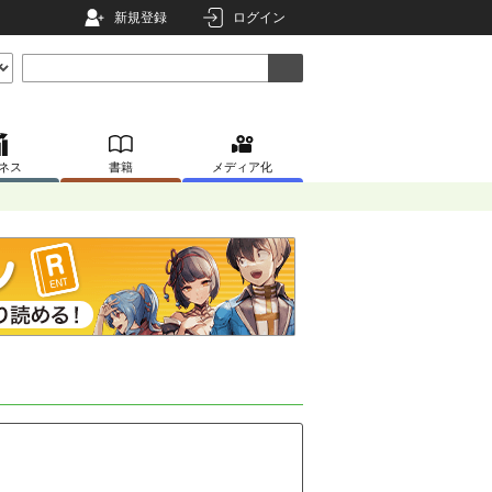
新規登録
ログイン
ネス
書籍
メディア化