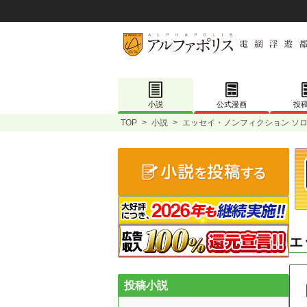
小説
公式漫画
投
TOP
>
小説
>
エッセイ・ノンフィクション ソロ
エ
投稿小説