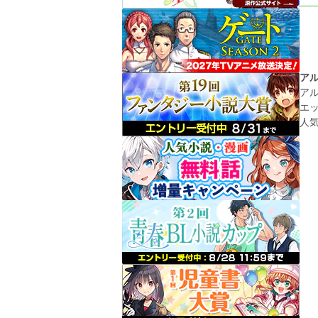
ア
ア
エ
人