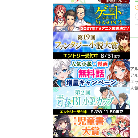
ア
ア
エ
人