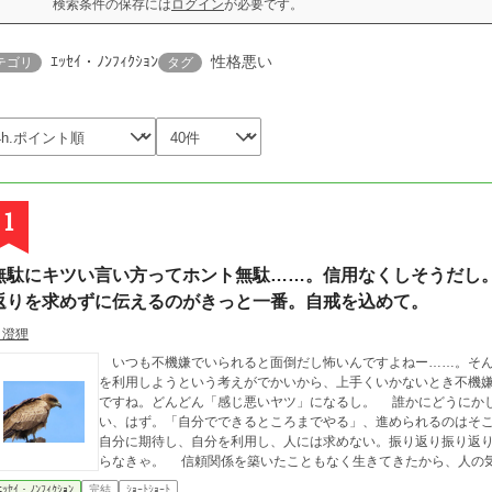
検索条件の保存には
ログイン
が必要です。
ｴｯｾｲ・ﾉﾝﾌｨｸｼｮﾝ
性格悪い
テゴリ
タグ
1
無駄にキツい言い方ってホント無駄……。信用なくしそうだし
返りを求めずに伝えるのがきっと一番。自戒を込めて。
月澄狸
いつも不機嫌でいられると面倒だし怖いんですよねー……。そん
を利用しようという考えがでかいから、上手くいかないとき不機
ですね。どんどん「感じ悪いヤツ」になるし。 誰かにどうにかしてもらわないと叶わないプランなんて成立しな
い、はず。「自分でできるところまでやる」、進められるのはそ
自分に期待し、自分を利用し、人には求めない。振り返り振り返
らなきゃ。 信頼関係を築いたこともなく生きてきたから、
ｴｯｾｲ・ﾉﾝﾌｨｸｼｮﾝ
完結
ｼｮｰﾄｼｮｰﾄ