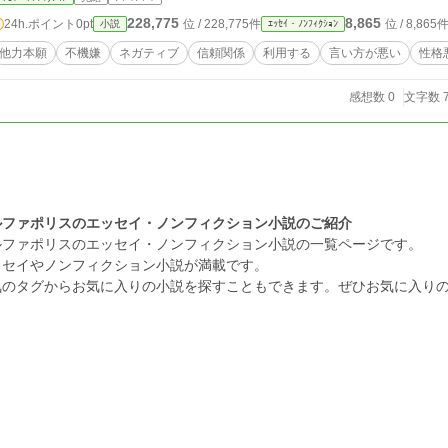
228,775
8,865
24h.ポイント
0pt
位 / 228,775件
位 / 8,865
小説
ｴｯｾｲ・ﾉﾝﾌｨｸｼｮﾝ
他力本願
不機嫌
ネガティブ
信頼関係
利用する
言い方が悪い
性格
感想数 0
文字数 7
ルファポリスのエッセイ・ノンフィクション小説のご紹介
ルファポリスのエッセイ・ノンフィクション小説の一覧ページです。
ッセイやノンフィクション小説が満載です。
気のタグからお気に入りの小説を探すこともできます。ぜひお気に入り