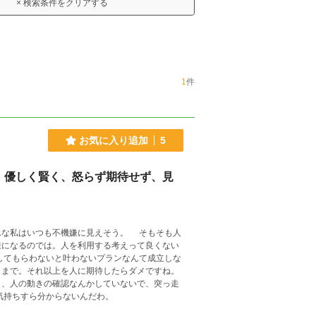
× 検索条件をクリアする
1
件
お気に入り追加
5
。優しく賢く、怒らず期待せず、見
な私はいつも不機嫌に見えそう。 そもそも人
嫌になるのでは。人を利用する考えって良くない
こまで。それ以上を人に期待したらダメですね。
り、人の動きの確認なんかしていないで、突っ走
人の気持ちすら分からないんだわ。