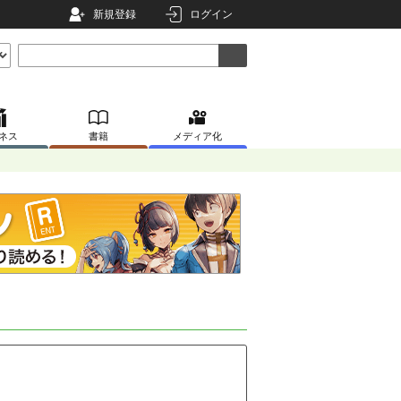
新規登録
ログイン
ネス
書籍
メディア化