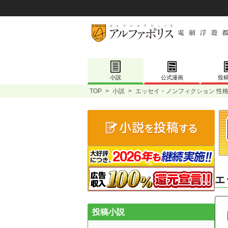
小説
公式漫画
投
TOP
>
小説
>
エッセイ・ノンフィクション 性格
エ
投稿小説