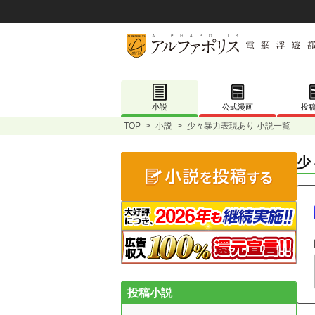
小説
公式漫画
投
TOP
>
小説
>
少々暴力表現あり 小説一覧
少
投稿小説