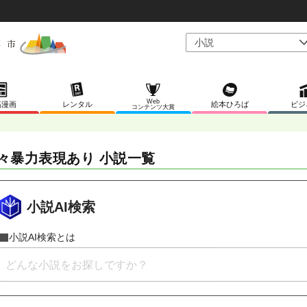
Web
稿漫画
レンタル
絵本ひろば
ビジ
コンテンツ大賞
々暴力表現あり 小説一覧
小説AI検索
小説AI検索とは