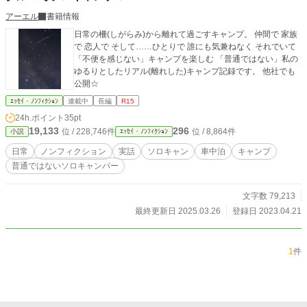
アーエル
書籍情報
日常の柵(しがらみ)から離れて過ごすキャンプ。 仲間で 家族
で 恋人で そして……ひとりで 誰にも気兼ねなく それでいて
「不便を感じない」キャンプを楽しむ 「普通ではない」私の
ゆるりとしたリアル(離れした)キャンプ記録です。 他社でも
公開☆
ｴｯｾｲ・ﾉﾝﾌｨｸｼｮﾝ
連載中
長編
R15
24h.ポイント
35pt
19,133
296
位 / 228,746件
位 / 8,864件
小説
ｴｯｾｲ・ﾉﾝﾌｨｸｼｮﾝ
日常
ノンフィクション
実話
ソロキャン
車中泊
キャンプ
普通ではないソロキャンパー
文字数 79,213
最終更新日 2025.03.26
登録日 2023.04.21
1
件