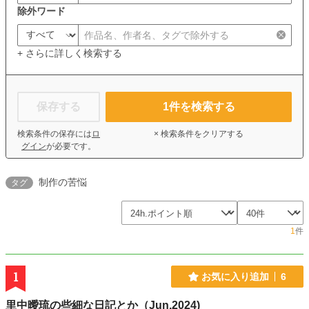
除外ワード
+ さらに詳しく検索する
保存する
1
件を検索する
検索条件の保存には
ロ
× 検索条件をクリアする
グイン
が必要です。
制作の苦悩
タグ
1
件
1
お気に入り追加
6
里中曖琉の些細な日記とか（Jun.2024)