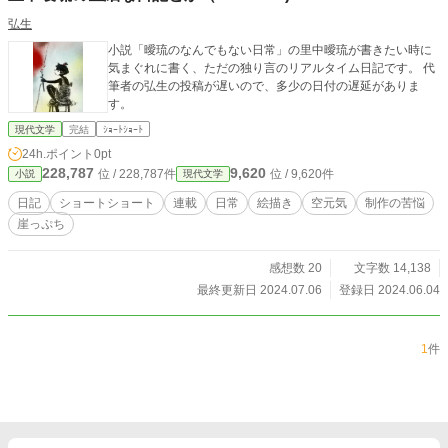
弘生
小説「曖琉のなんでもない日常」の里中曖琉が書きたい時に
気まぐれに書く、ただの独り言のリアルタイム日記です。 代
筆者の弘生の投稿が遅いので、多少の日付の遅延がありま
す。
現代文学
完結
ｼｮｰﾄｼｮｰﾄ
24h.ポイント
0pt
228,787
9,620
位 / 228,787件
位 / 9,620件
小説
現代文学
日記
ショートショート
連載
日常
絵描き
空元気
制作の苦悩
崖っぷち
感想数 20
文字数 14,138
最終更新日 2024.07.06
登録日 2024.06.04
1
件