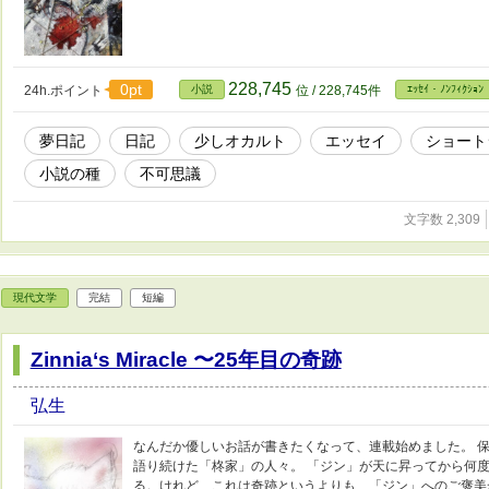
228,745
0pt
24h.ポイント
小説
位 / 228,745件
ｴｯｾｲ・ﾉﾝﾌｨｸｼｮﾝ
夢日記
日記
少しオカルト
エッセイ
ショート
小説の種
不可思議
文字数 2,309
現代文学
完結
短編
Zinnia‘s Miracle 〜25年目の奇跡
弘生
なんだか優しいお話が書きたくなって、連載始めました。 
語り続けた「柊家」の人々。 「ジン」が天に昇ってから何度
る。けれど、これは奇跡というよりも、「ジン」へのご褒美