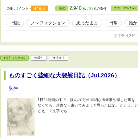
2,940
448pt
24h.ポイント
小説
位 / 228,745件
ｴｯｾｲ・ﾉﾝﾌｨｸｼｮﾝ
日記
ノンフィクション
思ったまま
日常
誰か
文字数 4,240
ｴｯｾｲ・ﾉﾝﾌｨｸｼｮﾝ
連載中
ｼｮｰﾄｼｮｰﾄ
ものすごく些細な大袈裟日記（Jul.2026）
弘生
1日24時間の中で、ほんの1秒の些細な出来事や感じた事を
なくても、遠慮なく書いてみようと思った日記。 たとえ、
とえ、２文字でも……