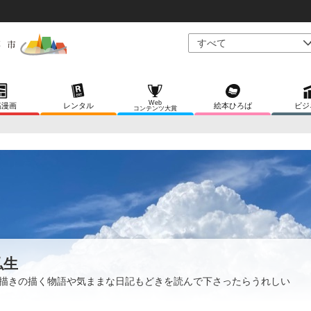
Web
稿漫画
レンタル
絵本ひろば
ビジ
コンテンツ大賞
弘生
描きの描く物語や気ままな日記もどきを読んで下さったらうれしい