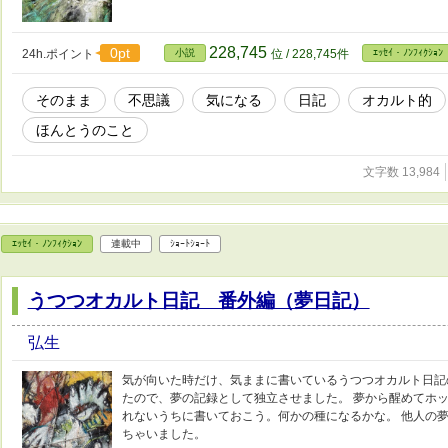
228,745
0pt
24h.ポイント
小説
位 / 228,745件
ｴｯｾｲ・ﾉﾝﾌｨｸｼｮﾝ
そのまま
不思議
気になる
日記
オカルト的
ほんとうのこと
文字数 13,984
ｴｯｾｲ・ﾉﾝﾌｨｸｼｮﾝ
連載中
ｼｮｰﾄｼｮｰﾄ
うつつオカルト日記 番外編（夢日記）
弘生
気が向いた時だけ、気ままに書いているうつつオカルト日記
たので、夢の記録として独立させました。 夢から醒めてホ
れないうちに書いておこう。何かの種になるかな。 他人の
ちゃいました。