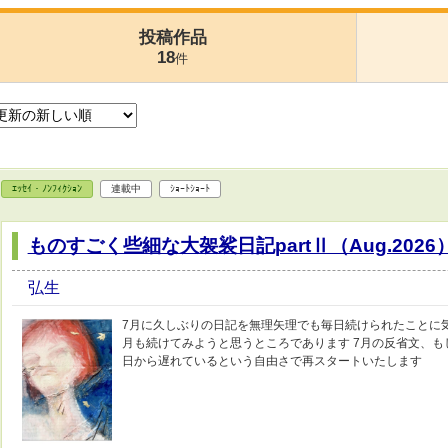
投稿作品
18
件
ｴｯｾｲ・ﾉﾝﾌｨｸｼｮﾝ
連載中
ｼｮｰﾄｼｮｰﾄ
ものすごく些細な大袈裟日記partⅡ（Aug.2026
弘生
7月に久しぶりの日記を無理矢理でも毎日続けられたことに
月も続けてみようと思うところであります 7月の反省文、も
日から遅れているという自由さで再スタートいたします