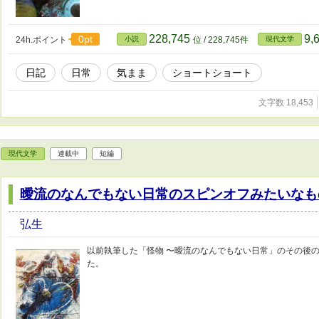
228,745
9,
0pt
24h.ポイント
小説
位 / 228,745件
現代文学
日記
日常
気まま
ショートショート
文字数 18,453
現代文学
連載中
短編
曖流のなんでもない日常のスピンオフみたいなも
弘生
以前執筆した「怪物 〜曖流のなんでもない日常」のその後
た。