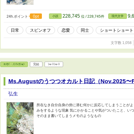
228,745
9,
0pt
24h.ポイント
小説
位 / 228,745件
現代文学
日常
スピンオフ
恋愛
同士
ショートショート
文字数 1,058
ｴｯｾｲ・ﾉﾝﾌｨｸｼｮﾝ
完結
ｼｮｰﾄｼｮｰﾄ
Ms.Augustのうつつオカルト日記（Nov.2025〜Fe
弘生
所在なき自分自身の傍に潜む何かに反応してしまうことがよ
みをするような現象 気にかかることや気がついたこと、いつ
そのまま書いてしまうメモのようなもの