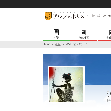
小説
公式漫画
投
TOP
>
弘生
>
Webコンテンツ
絵