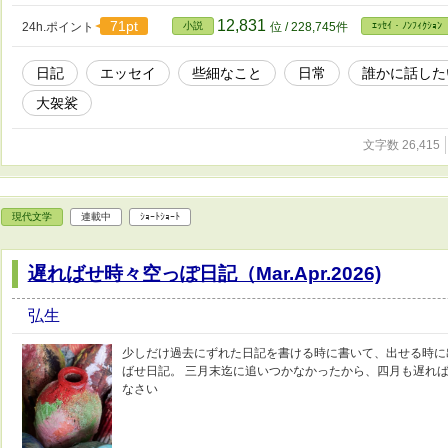
12,831
71pt
24h.ポイント
小説
位 / 228,745件
ｴｯｾｲ・ﾉﾝﾌｨｸｼｮﾝ
日記
エッセイ
些細なこと
日常
誰かに話した
大袈裟
文字数 26,415
現代文学
連載中
ｼｮｰﾄｼｮｰﾄ
遅ればせ時々空っぽ日記（Mar.Apr.2026)
弘生
少しだけ過去にずれた日記を書ける時に書いて、出せる時に
ばせ日記。 三月末迄に追いつかなかったから、四月も遅れば
なさい