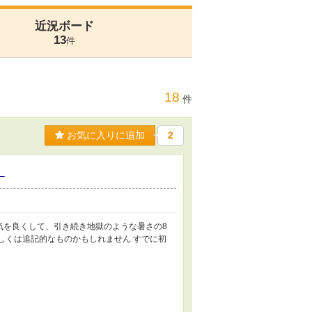
近況ボード
13
件
18
件
お気に入りに追加
2
）
気を良くして、引き続き地獄のような暑さの8
しくは追記的なものかもしれません すでに初