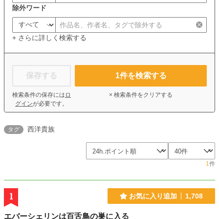
除外ワード
+ さらに詳しく検索する
保存する
1
件を検索する
検索条件の保存には
ロ
× 検索条件をクリアする
グイン
が必要です。
西洋貴族
タグ
1
件
1
お気に入り追加
1,708
エバーシェリンは百舌鳥の巣に入る