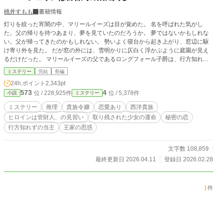
桃井すもも
書籍情報
灯りを絞った宵闇の中、マリールイーズは目が覚めた。 名を呼ばれた気がし
た。父の帰りを待つあまり、夢を見ていたのだろうか。 夢ではないかもしれな
い。父が帰ってきたのかもしれない。 勢いよく寝台から起き上がり、窓辺に駆
け寄り外を見た。 だが窓の外には、雪明かりに仄白く浮かぶように庭園が見え
るだけだった。 マリールイーズの父であるロングフォール子爵は、行方知れず
となっていた。 子爵家には死の気配が付き纏う。口さがない人々からは『死人
ミステリー
完結
長編
（しびと）の家』と噂されている。 マリールイーズは、そんな死の気配に覆わ
24h.ポイント
2,343pt
れた家にとり残された令嬢だった。 早春のある日、子爵家を一人の若き貴婦人
573
4
位 / 228,925件
位 / 5,378件
小説
ミステリー
が訪れた。 「私はエバーシェリンと申します。ラグウッドより定められた管財
人、の見習いですわ」 エバーシェリンはこうして、『死人の家』ロングフォー
ミステリー
推理
貴族令嬢
恋愛あり
西洋貴族
ル子爵家へ足を踏み入れた。 当主が行方知れずとなった子爵家で、マリールイ
ヒロインは管財人、の見習い
取り残された少女の運命
秘密の恋
ーズを巡る人々と向き合うこととなる。 短編『ただ、貴方の瞳に映りたくて』
行方知れずの当主
王家の思惑
をサイドストーリーとしてお楽しみいただけます。 ❇こちらの作品は、カクヨ
ム様へも公開致しております。 ❇誤字脱字によるお目汚しがございましたら申
し訳ございません。公開後に修正が入ります。間を置いてご笑覧下さいませ。
文字数 108,859
❇登場人物のお名前が他作品とダダ被りする場合がございます。皆様別人でござ
最終更新日 2026.04.11
登録日 2026.02.28
います。 ❇100%妄想の産物です。妄想なので史実とは異なっております。
1
件