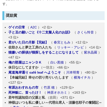
す。
奨励賞
ゲイの日常
（
A2C
）
<2 位>
子と丑の願いごと《十二支擬人化のお話》
（
さくら怜音
）
<3 位>
君がいた日の月影【完結】
（
春宮ともみ
）
<12 位>
佐助さんと夢之工房の人たち
（
リッキー・アレビ
）
<14 位>
猫嫌いの探偵が猫探しをすることになりまして
（
紫水晶羅
）
<47 位>
俺の部屋はニャンＤＫ
（
白い黒猫
）
<55 位>
休日なにしてますか
（一坊主）
<66 位>
尾道海岸通り café leaf へようこそ
（
川本明青
）
<80 位>
【本編完結】幸せの切り売りいたします
（
横海イチカ
）
<127 位>
有涯おわすれもの市
（
竹原 穂
）
<129 位>
死神飯に、首ったけ！
（
神原オホカミ
）
<163 位>
若年性認知症の父親と私
（吉田）
<371 位>
神様はいつも私に優しい～代理出席人・須藤也耶子の奮闘記～