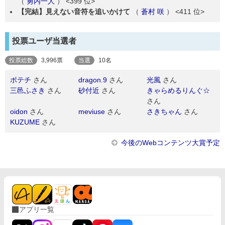
（
勇内一人
）
<399 位>
【完結】見えない音符を追いかけて
（
蒼村 咲
）
<411 位>
投票ユーザ当選者
投票総数
3,996票
当選
10名
ポテチ
さん
dragon.9
さん
光風
さん
三邑ふさき
さん
砂付近
さん
きゃらめるりんぐ☆
さん
oidon
さん
meviuse
さん
さきちゃん
さん
KUZUME
さん
今後のWebコンテンツ大賞予定
アプリ一覧