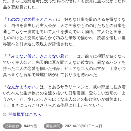
た。さらに最終選考に残ったものの惜しくも授賞に至らなかった作
品を奨励賞とした。
「もののけ達の居るところ」
は、好きな仕事を辞めざるを得なくな
り、自信を喪失した主人公が、天才画家やもののけたちとの日常を
通してもう一度前を向いて人生を歩んでいく物語。主人公と画家、
もののけとの交流が柔らかく巧みな筆致で描かれ、読者を優しい世
界観へと引き込む表現力が評価された。
「「みえない僕と、きこえない君と」」
は、徐々に視野が狭くなっ
ていく主人公と、先天的に耳が聞こえない彼女の、異なるハンデを
持った二人の恋愛を描いた作品。ピュアな二人の日常が、丁寧かつ
真っ直ぐな言葉で綺麗に紡がれており涙を誘われた。
「なんかようかい」
は、とあるサラリーマンと、彼の部屋に住み着
いたへんな生き物との交流を描いた日常漫画。愛らしい造形の「よ
うかい」と、少しぶっきらぼうな主人公との掛け合いが微笑まし
く、まさにほっこりさせられる作品に仕上がっていた。
開催概要はこちら
応募総数
843作品
開催期間
2021年08月01日〜末日