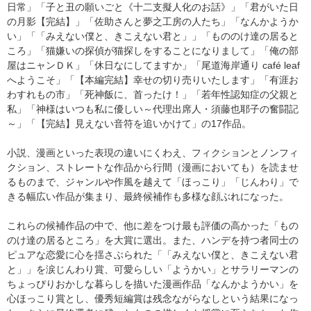
日常」「子と丑の願いごと《十二支擬人化のお話》」「君がいた日
の月影【完結】」「佐助さんと夢之工房の人たち」「なんかようか
い」「「みえない僕と、きこえない君と」」「もののけ達の居ると
ころ」「猫嫌いの探偵が猫探しをすることになりまして」「俺の部
屋はニャンＤＫ」「休日なにしてますか」「尾道海岸通り café leaf
へようこそ」「【本編完結】幸せの切り売りいたします」「有涯お
わすれもの市」「死神飯に、首ったけ！」「若年性認知症の父親と
私」「神様はいつも私に優しい～代理出席人・須藤也耶子の奮闘記
～」「【完結】見えない音符を追いかけて」の17作品。
小説、漫画といった表現の違いにくわえ、フィクションとノンフィ
クション、ストレートな作品から行間（漫画においても）を読ませ
るものまで、ジャンルや作風を越えて「ほっこり」「じんわり」で
きる幅広い作品が集まり、最終候補作も多様な顔ぶれになった。
これらの候補作品の中で、他に差をつけ最も評価の高かった「もの
のけ達の居るところ」を大賞に選出。また、ハンデを持つ者同士の
ピュアな恋愛に心を揺さぶられた「「みえない僕と、きこえない君
と」」を涙じんわり賞、可愛らしい「ようかい」とサラリーマンの
ちょっぴりおかしな暮らしを描いた漫画作品「なんかようかい」を
心ほっこり賞とし、優秀短編賞は残念ながらなしという結果になっ