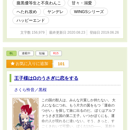
腹黒優等生と不良わんこ
甘々・溺愛
は後半戦。えちシーンは♡表記
へたれ攻め
ヤンデレ
WINGSシリーズ
ハッピーエンド
文字数 156,979
最終更新日 2020.08.23
登録日 2019.06.26
BL
連載中
短編
R15
お気に入りに追加
101
王子様はΩのうさぎに恋をする
さくら怜音／黒桜
この国の獣人は、みんな片翼しか持たない。 大
人になるにつれ、もう片方の翼をもつ「運命の
つがい」を探して旅に出るのだ。 ぼくはアルフ
ァうさぎ王国の第二王子。いつかぼくにも、運
命の人が現れるに違いない。そう、きっと、す
ごくきれいで可愛い、ぼくだけの――。 某創キ