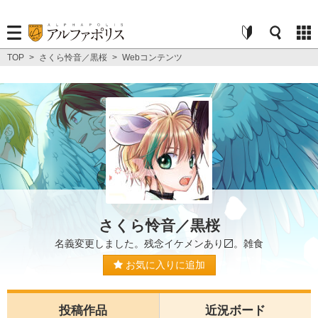
TOP
>
さくら怜音／黒桜
>
Webコンテンツ
さくら怜音／黒桜
名義変更しました。残念イケメンあり〼。雑食
お気に入りに追加
投稿作品
近況ボード