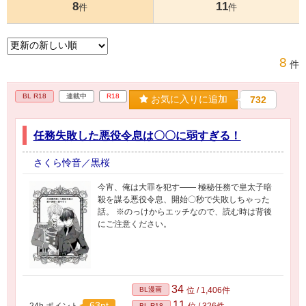
8
11
件
件
8
件
BL R18
連載中
R18
お気に入りに追加
732
任務失敗した悪役令息は〇〇に弱すぎる！
さくら怜音／黒桜
今宵、俺は大罪を犯す―― 極秘任務で皇太子暗
殺を謀る悪役令息、開始〇秒で失敗しちゃった
話。 ※のっけからエッチなので、読む時は背後
にご注意ください。
34
BL漫画
位 / 1,406件
11
63pt
24h.ポイント
位 / 326件
BL R18