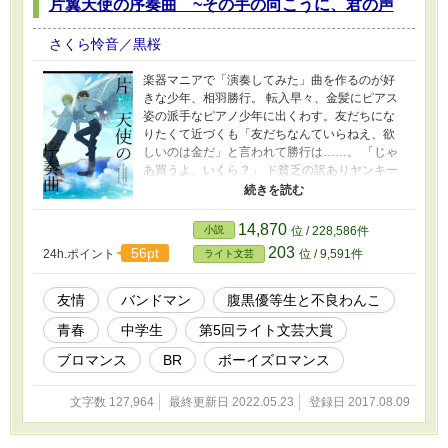
片翼天使の序奏曲 ~その手の向こうに、君の声
だださい。
さくら怜音／黒桜
楽器マニアで「演奏してみた」曲を作るのが好
きな少年、相羽勝行。 転入早々、金髪にピアス
姿の派手なピアノ少年に出くわす。友だちにな
りたくて近づくも「友だちなんていらねえ、欲
しいのは金だ」と言われて勝行は……。 「じゃ
あ買うよ、いくら？」 ド貧乏の訳ありヤンキー
少年と、転校生のお金持ち優等生。 真逆の二人
が共通の趣味・音楽を通じて運命の出会いを果
たす。 これはシリーズの主人公・光と勝行が初
14,870
小説
位 / 228,586件
めて出会い、ロックバンド「WINGS」を結成す
203
56pt
24h.ポイント
位 / 9,591件
ライト文芸
るまでの物語。中学生編です。 ※勝行視点が基
本ですが、たまに光視点（光side）が入りま
す。 ※シリーズ本編もあります。作品一覧から
友情
バンドマン
腹黒優等生と不良わんこ
どうぞ
青春
中学生
第5回ライト文芸大賞
ブロマンス
BR
ボーイズロマンス
文字数 127,964
最終更新日 2022.05.23
登録日 2017.08.09