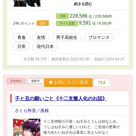
絡んできたり、取り巻きにねたまれたり、ネッ
友の女子に気に入られたり。この世界は理不尽
だらけ。 乗り切るために必要なのは――本物の
228,586
小説
位 / 228,586件
「フレンド」。 令和のマスク社会で生きる高校
9,591
0pt
24h.ポイント
位 / 9,591件
ライト文芸
生たちの、フィルターがかった友情と恋。 ※別
サイトにある同タイトル作とは展開が異なる改
稿版です。 ※恋愛話は異性愛・同性愛ごちゃま
青春
友情
男子高校生
ブロマンス
ぜ。青春ラブコメ風味。 ※表紙をまんが同人誌
日常
現代日本
版に変更しました。ついでにタイトルも同人誌
とあわせました！
文字数 59,755
最終更新日 2023.05.30
登録日 2023.04.27
少女向け
連載中
お気に入りに追加
714
子と丑の願いごと《十二支擬人化のお話》
さくら怜音／黒桜
十二支神獣の子孫・ねずみとうしは幼なじみ。
うしはねずみに優しいけれど、ご先祖の悪事が
後ろめたいねずみは素直に甘えられなく