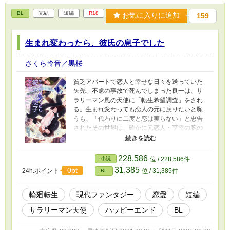
BL
完結
短編
R18
お気に入りに追加
159
生まれ変わったら、彼氏の息子でした
さくら怜音／黒桜
貧乏アパートで恋人と幸せな日々を送っていた
矢先、不慮の事故で死んでしまった良一は、サ
ラリーマン風の天使に「転生希望調査」をされ
る。生まれ変わっても恋人の元に戻りたいと願
うも、「代わりに二度と恋は実らない」と忠告
されたその世界は、確かに元恋人・享幸の腕の
中から始まったが――。 平成→令和へ。輪廻転
生・やりなおし恋愛譚。 2021年1月に限定配信
された「天上アンソロジー 〜From misery to
228,586
小説
位 / 228,586件
happiness」収録作品です。 ※単話配信に伴
31,385
0pt
24h.ポイント
位 / 31,385件
BL
い、タイトルを変更しました。表紙絵：咲伯梅
壱様
輪廻転生
現代ファンタジー
恋愛
短編
サラリーマン天使
ハッピーエンド
BL