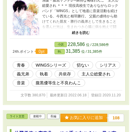
溺愛・腹黒ヤンデレ×病弱な俺様わんこ 主人公
総愛され ＊＊＊ 現役高校生でありながらロック
バンド「WINGS」として地道に音楽活動を続け
ている、今西光と相羽勝行。 父親の虐待から助
けてくれた親友・勝行の義弟として生きること
を選んだ光は、生まれつき心臓に病を抱えて闘
病中。大学受験を控えながらも、光を過保護に
構う勝行の優しさに甘えてばかりの日々。 ある
日四つ葉のクローバー伝説を聞いた光は、勝行
228,586
小説
位 / 228,586件
にプレゼントしたくて自分も探し始める。だが
31,385
0pt
24h.ポイント
位 / 31,385件
BL
そう簡単には見つからず、病弱な身体は悲鳴を
あげてしまう。 音楽活動の相棒として、義兄弟
として、互いの手を取り生涯寄り添うことを選
青春
WINGSシリーズ
切ない
シリアス
んだ二人の純愛青春物語。 ★★★ WINGSシリ
義兄弟
執着
共依存
主人公総愛され
ーズ本編第２部 ★★★ 高校3年生の物語を収録
しています。 ▶本編Ⅰ 背徳の堕天使 全2巻
音楽
腹黒優等生と不良わんこ
（kindle電子書籍）の続編になります。読めない
方向けににあらすじをつけています。 冒頭の人
文字数 380,870
最終更新日 2022.06.18
登録日 2020.11.20
物紹介＆あらすじページには内容のネタバレも
含まれますのでご注意ください。 ※前作「両翼
少年協奏曲」とは同じ時系列の話です 視点や展
開が多少異なります。単品でも楽しめますが、
ライト文芸
連載中
長編
できれば両方ご覧いただけると嬉しいです ※主
お気に入りに追加
108
人公は被虐待のトラウマを抱えています。軽度
な暴力シーンがあります。苦手な方はご注意く