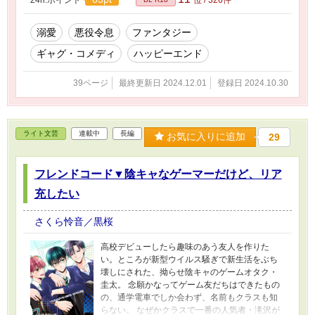
溺愛
悪役令息
ファンタジー
ギャグ・コメディ
ハッピーエンド
39ページ
最終更新日 2024.12.01
登録日 2024.10.30
ライト文芸
連載中
長編
お気に入りに追加
29
フレンドコード▼陰キャなゲーマーだけど、リア
充したい
さくら怜音／黒桜
高校デビューしたら趣味のあう友人を作りた
い。ところが新型ウイルス騒ぎで新生活をぶち
壊しにされた、拗らせ陰キャのゲームオタク・
圭太。 念願かなってゲーム友だちはできたもの
の、通学電車でしか会わず、名前もクラスも知
らない。 なぜかクラスで一番の人気者・滝沢が