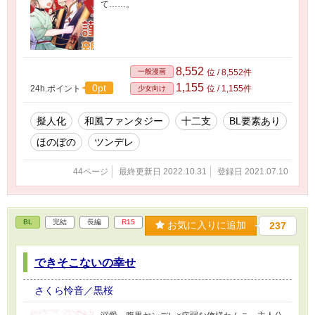
て……。
8,552
一般漫画
位 / 8,552件
1,155
0pt
24h.ポイント
位 / 1,155件
少女向け
擬人化
和風ファンタジー
十二支
BL要素あり
ほのぼの
ツンデレ
44ページ
最終更新日 2022.10.31
登録日 2021.07.10
BL
完結
長編
R15
お気に入りに追加
237
できそこないの幸せ
さくら怜音／黒桜