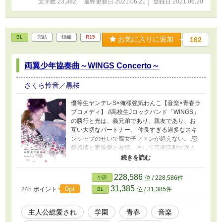
文字数 23,382
最終更新日 2021.06.21
登録日 2021.06.20
BL
完結
短編
R15
お気に入りに追加
162
両翼少年協奏曲～WINGS Concerto～
さくら怜音／黒桜
優等生ヤンデレS×俺様強気わんこ【音楽×青春ラ
ブコメディ】 //高校生Jロックバンド「WINGS」
の勝行と光は、義兄弟であり、親友であり、お
互い大切なパートナー。 仲良すぎる過多なスキ
ンシップのせいで腐女子ファンが絶えない。 恋
愛感情と家族愛と友情、そして音楽活動で次々
生まれる「夢」と「壁」 時にすれ違いつつ、な
んだかんだで終始いちゃつく平和モードなの両
片思いラブコメ。 『ていうかこの二人、いつく
228,586
小説
位 / 228,586件
っつくの？え？付き合ってる？付き合ってない
31,385
0pt
24h.ポイント
位 / 31,385件
BL
の？はよ結婚しろ』 短編ばっかり集めたオムニ
バス形式ですが、時系列に並べています。 攻め
がヘタレの残念王子だが性格が豹変するタイ
主人公総愛され
学園
青春
音楽
プ。 受けはおばかビッチわんこ。ヤンデレ要素