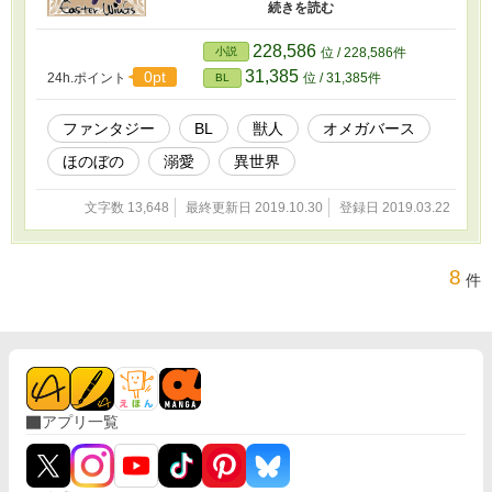
ャラで完全にパロディ遊びをしていますが、本
編とは全く関係ありません。 気が向いた時に更
新するやつですが、よろしければお楽しみくだ
228,586
小説
位 / 228,586件
さい。波乱はあれど、ハッピー溺愛ものです。
31,385
0pt
24h.ポイント
位 / 31,385件
BL
獣人オメガバースかもしれない。（ウサギ×ウサ
ギ／人間×ウサギ） ゆるゆる童話風ファンタジー
BLです。
ファンタジー
BL
獣人
オメガバース
ほのぼの
溺愛
異世界
文字数 13,648
最終更新日 2019.10.30
登録日 2019.03.22
8
件
アプリ一覧