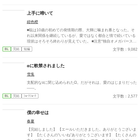
上手に啼いて
紺色橙
■聡は10歳の初めての発情期の際、大輝に噛まれ番となった。そ
れ以来関係を継続しているが、愛ではなく都合と情で続いている
現状はそろそろ終わりが見えていた。 ■注意*独自オメガバース設
定。■『それは愛か本能か』と同じ世界設定です。関係は一切な
文字数：9,082
BL
完結
短編
し。
αに軟禁されました
雪兎
支配的なαに閉じ込められたΩ。だがそれは、愛のはじまりだった
――。
文字数：2,577
BL
完結
ｼｮｰﾄｼｮｰﾄ
僕の幸せは
春夏
【完結しました】 【エールいただきました。ありがとうございま
す】 【たくさんの“いいね”ありがとうございます】 【たくさんの