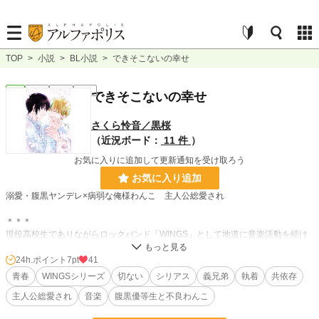
TOP
>
小説
>
BL小説
>
できそこないの幸せ
BL
完結
長編
R15
できそこないの幸せ
さくら怜音／黒桜
（近況ボード：
11 件
）
お気に入りに追加して更新通知を受け取ろう
お気に入り追加
溺愛・腹黒ヤンデレ×病弱な俺様わんこ 主人公総愛され
＊＊＊
現役高校生でありながらロックバンド「WINGS」として地道に音楽活動を続け
ている、今西光と相羽勝行。
父親の虐待から助けてくれた親友・勝行の義弟として生きることを選んだ光は、
24h.ポイント
7pt
41
生まれつき心臓に病を抱えて闘病中。大学受験を控えながらも、光を過保護に構
青春
WINGSシリーズ
切ない
シリアス
義兄弟
執着
共依存
う勝行の優しさに甘えてばかりの日々。
主人公総愛され
音楽
腹黒優等生と不良わんこ
ある日四つ葉のクローバー伝説を聞いた光は、勝行にプレゼントしたくて自分も
探し始める。だがそう簡単には見つからず、病弱な身体は悲鳴をあげてしまう。