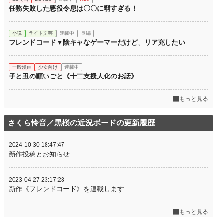
任務失敗した悪役令息は〇〇に弱すぎる！
小説
ライト文芸
連載中
長編
フレンドコード▼陰キャなゲーマーだけど、リア充したい
一般漫画
少女向け
連載中
子と丑の願いごと《十二支擬人化のお話》
もっと見る
さくら怜音／黒桜の近況ボードの更新履歴
2024-10-30 18:47:47
新作投稿とお知らせ
2023-04-27 23:17:28
新作《フレンドコード》を連載します
もっと見る