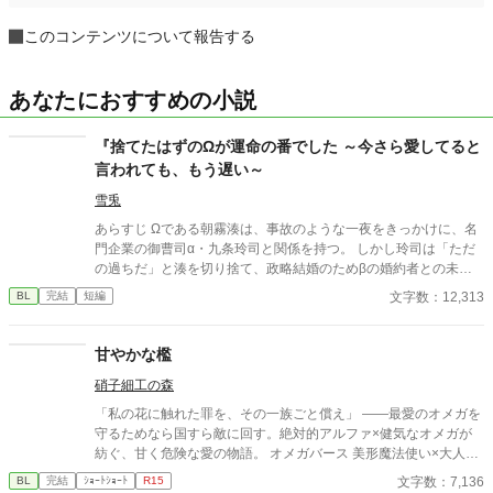
このコンテンツについて報告する
あなたにおすすめの小説
『捨てたはずのΩが運命の番でした ～今さら愛してると
言われても、もう遅い～
雪兎
あらすじ Ωである朝霧湊は、事故のような一夜をきっかけに、名
門企業の御曹司α・九条玲司と関係を持つ。 しかし玲司は「ただ
の過ちだ」と湊を切り捨て、政略結婚のためβの婚約者との未来
を選んだ。 深く傷ついた湊は、彼の前から姿を消す。 数か月後―
文字数：12,313
BL
完結
短編
―。 湊の身体は、これまで誰も知らなかった希少な『遅咲きΩ』
として覚醒する。 その瞬間、玲司は初めて湊こそが運命の番だっ
たと知る。 「戻ってきてくれ」 今さら必死に追いかけてくる玲
甘やかな檻
司。 だが湊の隣には、自分を支え続けてくれた医師のα・神崎伊
硝子細工の森
織がいた。 「あなたは俺を捨てたでしょう」 後悔に苦しむα、執
着する第二のα、そして希少Ωを巡る陰謀。 もう二度と傷つきた
「私の花に触れた罪を、その一族ごと償え」 ――最愛のオメガを
くないΩが最後に選ぶ相手とは――。 捨てた側の後悔と執着が加
守るためなら国すら敵に回す。絶対的アルファ×健気なオメガが
速する、すれ違いオメガバースBL。
紡ぐ、甘く危険な愛の物語。 オメガバース 美形魔法使い×大人し
い異世界転移者元司書 魔法世界×獣人世界
文字数：7,136
BL
完結
ｼｮｰﾄｼｮｰﾄ
R15