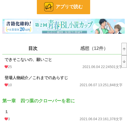
アプリで読む
音楽活動の相棒として、義兄弟として、互いの手を取り生涯寄り添うことを選ん
だ二人の純愛青春物語。
★★★ WINGSシリーズ本編第２部 ★★★
高校3年生の物語を収録しています。
▶本編Ⅰ 背徳の堕天使 全2巻
（kindle電子書籍）の続編になります。読めない方向けににあらすじをつけてい
目次
感想（12件）
ます。
冒頭の人物紹介＆あらすじページには内容のネタバレも含まれますのでご注意く
ださい。
できそこないの、願いごと
25
2021.06.04 22:24
501文字
※前作「両翼少年協奏曲」とは同じ時系列の話です
登場人物紹介／これまでのあらすじ
視点や展開が多少異なります。単品でも楽しめますが、できれば両方ご覧いただ
けると嬉しいです
10
2021.06.07 13:25
1,848文字
※主人公は被虐待のトラウマを抱えています。軽度な暴力シーンがあります。苦
手な方はご注意くだださい。
第一章 四つ葉のクローバーを君に
小説
37,189 位 / 228,623 件
１
BL
9,962 位 / 31,393 件
3
2021.06.04 23:16
1,378文字
お気に入り
237