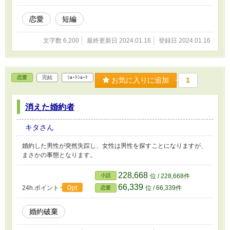
恋愛
短編
文字数 6,200
最終更新日 2024.01.16
登録日 2024.01.16
恋愛
完結
ｼｮｰﾄｼｮｰﾄ
お気に入りに追加
1
消えた婚約者
キタさん
婚約した男性が突然失踪し、女性は男性を探すことになりますが、
まさかの事態となります。
228,668
小説
位 / 228,668件
66,339
0pt
24h.ポイント
位 / 66,339件
恋愛
婚約破棄