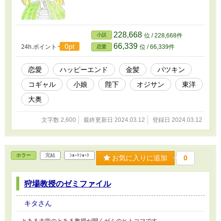
228,668
小説
位 / 228,668件
66,339
0pt
24h.ポイント
位 / 66,339件
恋愛
恋愛
ハッピーエンド
金髪
パツキン
コギャル
小娘
陛下
オジサン
東洋
大奥
文字数 2,600
最終更新日 2024.03.12
登録日 2024.03.12
ホラー
完結
ｼｮｰﾄｼｮｰﾄ
お気に入りに追加
0
狩場教授のゼミファイル
キタさん
とある大学のとある教授が開くゼミのヒトコマです……。