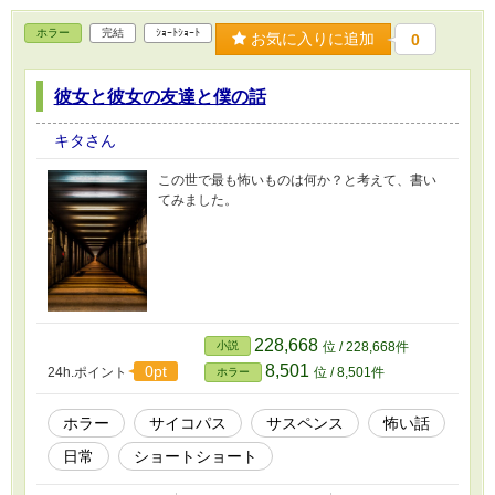
ホラー
完結
ｼｮｰﾄｼｮｰﾄ
お気に入りに追加
0
彼女と彼女の友達と僕の話
キタさん
この世で最も怖いものは何か？と考えて、書い
てみました。
228,668
小説
位 / 228,668件
8,501
0pt
24h.ポイント
位 / 8,501件
ホラー
ホラー
サイコパス
サスペンス
怖い話
日常
ショートショート