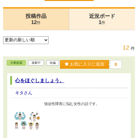
投稿作品
近況ボード
12
1
件
件
12
件
大衆娯楽
連載中
短編
お気に入りに追加
0
心をほぐしましょう。
キタさん
強迫性障害に悩む女性の話です。