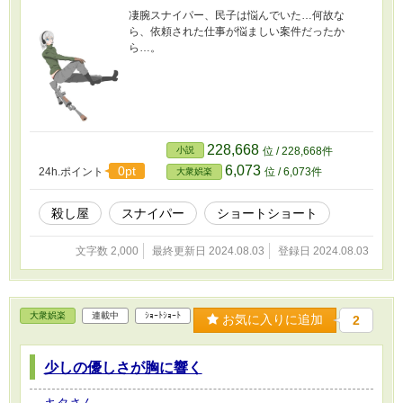
凄腕スナイパー、民子は悩んでいた…何故な
ら、依頼された仕事が悩ましい案件だったか
ら…。
228,668
小説
位 / 228,668件
6,073
0pt
24h.ポイント
位 / 6,073件
大衆娯楽
殺し屋
スナイパー
ショートショート
文字数 2,000
最終更新日 2024.08.03
登録日 2024.08.03
大衆娯楽
連載中
ｼｮｰﾄｼｮｰﾄ
お気に入りに追加
2
少しの優しさが胸に響く
キタさん