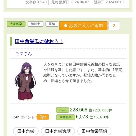
文字数 1,943
最終更新日 2024.06.02
登録日 2024.06.02
大衆娯楽
連載中
長編
お気に入りに追加
2
田中角栄氏に倣おう！
キタさん
人を惹きつける故田中角栄元首相の様々な逸話
や語録を基にした話です。また、基本的に1話完
結型となっていますが、登場人物が同じなた
め、長編とさせて頂きました。
228,668
小説
位 / 228,668件
6,073
0pt
24h.ポイント
位 / 6,073件
大衆娯楽
田中角栄
田中角栄逸話
田中角栄語録