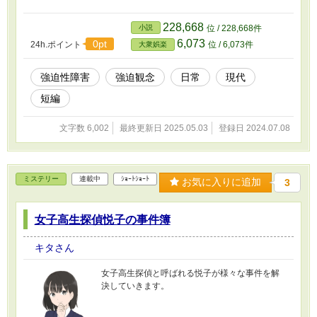
228,668
小説
位 / 228,668件
6,073
0pt
24h.ポイント
位 / 6,073件
大衆娯楽
強迫性障害
強迫観念
日常
現代
短編
文字数 6,002
最終更新日 2025.05.03
登録日 2024.07.08
ミステリー
連載中
ｼｮｰﾄｼｮｰﾄ
お気に入りに追加
3
女子高生探偵悦子の事件簿
キタさん
女子高生探偵と呼ばれる悦子が様々な事件を解
決していきます。