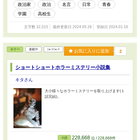
政治家
政治
名言
日常
青春
学園
高校生
文字数 32,315
最終更新日 2024.05.26
登録日 2024.01.16
ホラー
連載中
ｼｮｰﾄｼｮｰﾄ
お気に入りに追加
2
ショートショートホラーミステリー小説集
キタさん
大小様々なホラーミステリーを取り上げます(１
話完結)。
228,668
小説
位 / 228,668件