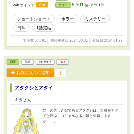
8,501
0pt
24h.ポイント
位 / 8,501件
ホラー
ショートショート
ホラー
ミステリー
日常
1話完結
文字数 67,791
最終更新日 2024.03.31
登録日 2024.01.22
恋愛
完結
ｼｮｰﾄｼｮｰﾄ
R15
お気に入りに追加
1
アタクシとアタイ
キタさん
陛下の美しき妃であるアタクシは、自身をアタ
イと呼ぶ、コギャルなる小娘と対峙します
が……。