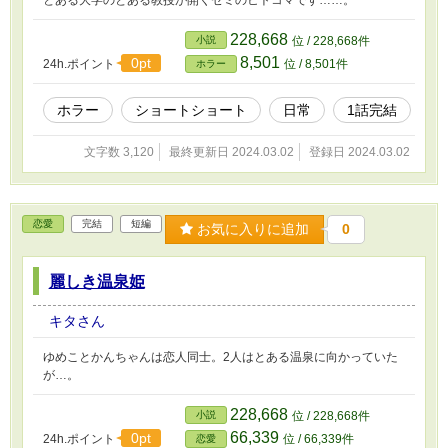
228,668
小説
位 / 228,668件
8,501
0pt
24h.ポイント
位 / 8,501件
ホラー
ホラー
ショートショート
日常
1話完結
文字数 3,120
最終更新日 2024.03.02
登録日 2024.03.02
恋愛
完結
短編
お気に入りに追加
0
麗しき温泉姫
キタさん
ゆめことかんちゃんは恋人同士。2人はとある温泉に向かっていた
が…。
228,668
小説
位 / 228,668件
66,339
0pt
24h.ポイント
位 / 66,339件
恋愛