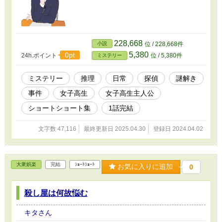
228,668
小説
位 / 228,668件
5,380
0pt
24h.ポイント
位 / 5,380件
ミステリー
ミステリー
推理
日常
探偵
謎解き
事件
女子高生
女子高生主人公
ショートショート集
1話完結
文字数 47,116
最終更新日 2025.04.30
登録日 2024.04.02
大衆娯楽
完結
ｼｮｰﾄｼｮｰﾄ
お気に入りに追加
0
殺し屋は何故悩む
キタさん