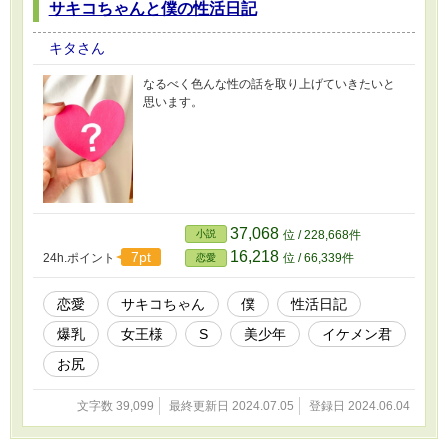
サキコちゃんと僕の性活日記
キタさん
なるべく色んな性の話を取り上げていきたいと
思います。
37,068
小説
位 / 228,668件
16,218
7pt
24h.ポイント
位 / 66,339件
恋愛
恋愛
サキコちゃん
僕
性活日記
爆乳
女王様
S
美少年
イケメン君
お尻
文字数 39,099
最終更新日 2024.07.05
登録日 2024.06.04