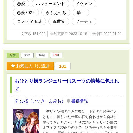
られる。その条件は二週間内に身籠ったら、騎
恋愛
ハッピーエンド
イケメン
士を辞めて結婚することで――!? 2023.10.16 ノ
恋愛2022
らぶえっち
騎士
ーチェブックス様より書籍化して頂きました。
旧題「ロミジュリ！〜一夜の戯れの相手は隣国
コメディ風味
異世界
ノーチェ
の騎士団長！？〜」
文字数 151,039
最終更新日 2023.10.18
登録日 2022.01.01
恋愛
完結
短編
R18
お気に入りに追加
161
おひとり様ランジェリーはスーツの情熱に包まれ
て
樹 史桜（いつき・ふみお）
書籍情報
デザイン部の白石仁奈は、上司の白峰辰仁と
ともに、長引いた仕事の打ち合わせから会社に
戻ってきたところ、灯りの消えたデザイン部の
オフィスの校正台の上で、絡み合う男女を発見
した。 照明をつけたところ、そこに居たのは