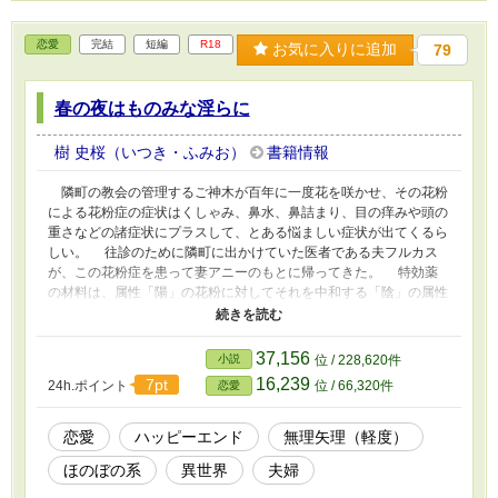
恋愛
完結
短編
R18
お気に入りに追加
79
春の夜はものみな淫らに
樹 史桜（いつき・ふみお）
書籍情報
隣町の教会の管理するご神木が百年に一度花を咲かせ、その花粉
による花粉症の症状はくしゃみ、鼻水、鼻詰まり、目の痒みや頭の
重さなどの諸症状にプラスして、とある悩ましい症状が出てくるら
しい。 往診のために隣町に出かけていた医者である夫フルカス
が、この花粉症を患って妻アニーのもとに帰ってきた。 特効薬
の材料は、属性「陽」の花粉に対してそれを中和する「陰」の属性
を持つ魔物の分泌液らしいが、フルカスの手違いでその薬品の瓶を
取り落として台無しにしてしまう。 心配して代用品はないかと
聞くアニーだが、そんな彼女をよそに夫フルカスの目はぎらぎらと
37,156
小説
位 / 228,620件
アニーを見ていて……。 ※架空の国が舞台の独自設定のお話で、
16,239
7pt
24h.ポイント
位 / 66,320件
恋愛
現実世界の風習や常識を持ち込まず頭を空っぽにしてお読みくださ
い。ヨーロッパでは普通～とか言われてもヨーロッパの話じゃあり
ませんので。 ※濡れ場が書きたい作者の欲求不満解消用の不定期
恋愛
ハッピーエンド
無理矢理（軽度）
な話。 ※R18注意。 ※誤字脱字指摘はよっぽど目に余る場合の
ほのぼの系
異世界
夫婦
み、近況ボードまでどうぞ。 無断転載は犯罪です。マジで。人と
してやってはいけないことは認識してくださいね。