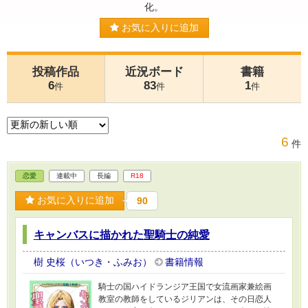
化。
お気に入りに追加
投稿作品
近況ボード
書籍
6
83
1
件
件
件
6
件
恋愛
連載中
長編
R18
お気に入りに追加
90
キャンバスに描かれた聖騎士の純愛
樹 史桜（いつき・ふみお）
書籍情報
騎士の国ハイドランジア王国で女流画家兼絵画
教室の教師をしているジリアンは、その日恋人