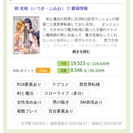
樹 史桜（いつき・ふみお）
書籍情報
剣と魔法の世界に2LDKの自宅マンションの部
屋ごと異世界転移してきた元OL。 ダンジョン
で、ズタボロで魔力枯渇に陥った王都のイケメ
ン魔術師の男に出会って、魔力交換をしてくれ
ないかと如何わしい要求をされる。 魔力交換
とは、自分と同じか、それ以上の魔力持ちの異
性と性的接触をして、体の中の陰陽のバランス
を取ることによって失った魔力を回復すること
だそうだ。 え、あたし魔力あるの？ それも規格
19,523
小説
位 / 228,620件
外とな？ 疲れすぎて只今絶賛発情中の魔術師
8,546
35pt
24h.ポイント
位 / 66,320件
恋愛
さんと内心引きながらも流されてしまう元ＯＬ
さんのお話。 ※濡れ場が書きたい作者の欲求不
満解消用の不定期な話。 ※R18注意。 ※誤字脱
R18要素あり
ラブコメ
異世界転移
字指摘はよっぽど目に余る場合のみ、近況ボー
剣と魔法
スローライフ（多分）
ドまでどうぞ。 ※ムーンライトノベルズ様にも
重複投稿させていただいております。 無断転載
女性攻めあり
男の喘ぎ
SM表現あり
は犯罪です。マジで。人としてやってはいけな
いことは認識してくださいね。
複数プレイ
百合要素あり
文字数 559,810
最終更新日 2022.08.17
登録日 2020.08.04