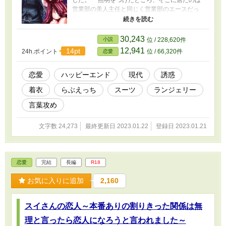
営業部の美人主任と同じく営業部のエースだっ
た。 しかもその女性主任は白峰の交際中の女
性で、決定的な場面を見られたというのに慌て
るそぶりも見せずに去っていった。 すごい人
30,243
小説
位 / 228,620件
だなあ。AVでもかなりのベストオブこすられシ
12,941
14pt
24h.ポイント
位 / 66,320件
恋愛
チュエーションじゃないか。 美男美女カップ
ルの破局を見てしまった仁奈は、たった今自分
自身もおひとり様となったばかりなのもあっ
恋愛
ハッピーエンド
現代
誘惑
て、白峰を飲みにさそってみることにした。 ※
着衣
らぶえっち
スーツ
ランジェリー
架空の国が舞台の独自設定のお話で、現実世界
の風習や常識を持ち込まず頭を空っぽにしてお
言葉攻め
読みください。 ※濡れ場が書きたい作者の欲求
不満解消用の不定期な話。 ※R18注意。 ※誤字
文字数 24,273
最終更新日 2023.01.22
登録日 2023.01.21
脱字指摘はよっぽど目に余る場合のみ、近況ボ
ードまでどうぞ。 無断転載は犯罪です。マジ
で。人としてやってはいけないことは認識して
くださいね。
恋愛
完結
長編
R18
お気に入りに追加
2,160
スイさんの恋人～本番ありの割りきった関係は無
理と言ったら恋人になろうと言われました～