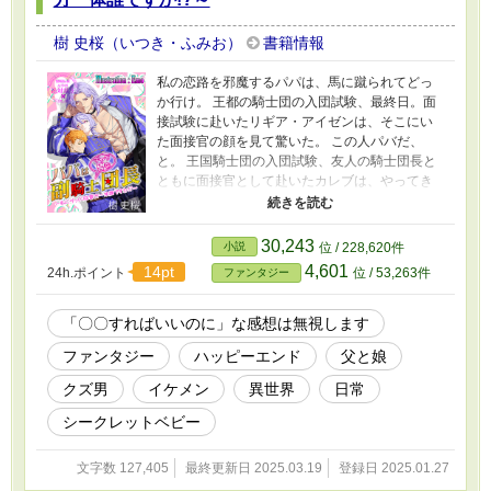
樹 史桜（いつき・ふみお）
書籍情報
私の恋路を邪魔するパパは、馬に蹴られてどっ
か行け。 王都の騎士団の入団試験、最終日。面
接試験に赴いたリギア・アイゼンは、そこにい
た面接官の顔を見て驚いた。 この人パバだ、
と。 王国騎士団の入団試験、友人の騎士団長と
ともに面接官として赴いたカレブは、やってき
た女子生徒の顔を見て驚いた。 この子、俺の娘
だ、と。 チャラい父親と、若気の至りで生まれ
た娘。 瞼の（？）父娘が初めて出会ってドタバ
30,243
小説
位 / 228,620件
タするコメディなお話。 ※架空の国が舞台の独
4,601
14pt
24h.ポイント
位 / 53,263件
ファンタジー
自設定のお話で、現実世界の風習や常識を持ち
込まず頭を空っぽにしてお読みください。 ※誤
字脱字指摘はよっぽど目に余る場合のみ、近況
「〇〇すればいいのに」な感想は無視します
ボードまでどうぞ。 ※作者の自己満足が満載
ファンタジー
ハッピーエンド
父と娘
な、好き勝手に書き散らしている不定期連載小
説。 ※恋愛要素はほんのちょっぴり。R15程度
クズ男
イケメン
異世界
日常
の描写はあるかもしれませんが、がっつりなの
はありません。 ※小説家になろうさんでも同時
シークレットベビー
にアップしています。 無断転載は犯罪です。マ
ジで。人としてやってはいけないことは認識し
文字数 127,405
最終更新日 2025.03.19
登録日 2025.01.27
てくださいね。