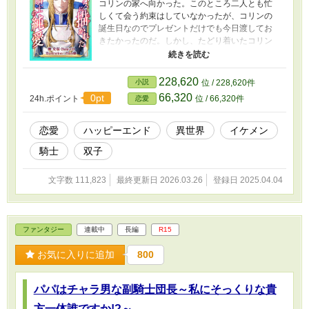
コリンの家へ向かった。このところ二人とも忙
しくて会う約束はしていなかったが、コリンの
誕生日なのでプレゼントだけでも今日渡してお
きたかったのだ。しかし、たどり着いたコリン
の家で、彼の母に息子と別れてほしいと言われ
てしまう。信じられないジリアンに、実際見て
はいかが、と彼の母が促す先の部屋を見て、ジ
228,620
小説
位 / 228,620件
リアンはショックを受ける。彼がとある貴族の
66,320
0pt
24h.ポイント
位 / 66,320件
恋愛
女性と仲睦まじくしており、キスまでしてい
た。貴族の女性に見初められたのは平民として
は名誉なこと。ジリアンは一人、渡せなかった
恋愛
ハッピーエンド
異世界
イケメン
プレゼントを抱えて橋の上まで来て、思い詰め
騎士
双子
た表情で川を眺めていたところ、身投げと勘違
いした一人の聖騎士と出会うことに……。
illustration：Emo様 ※濡れ場が書きたい作者の
文字数 111,823
最終更新日 2026.03.26
登録日 2025.04.04
欲求不満解消用の不定期な話。 ※R18注意。 ※
誤字脱字指摘はよっぽど目に余る場合のみ、近
況ボードまでどうぞ。 ※ムーンライトノベルズ
様にも重複投稿させていただきます。 無断転載
ファンタジー
連載中
長編
R15
は犯罪です。マジで。人としてやってはいけな
いことは認識してくださいね。
お気に入りに追加
800
パパはチャラ男な副騎士団長～私にそっくりな貴
方一体誰ですか!?～