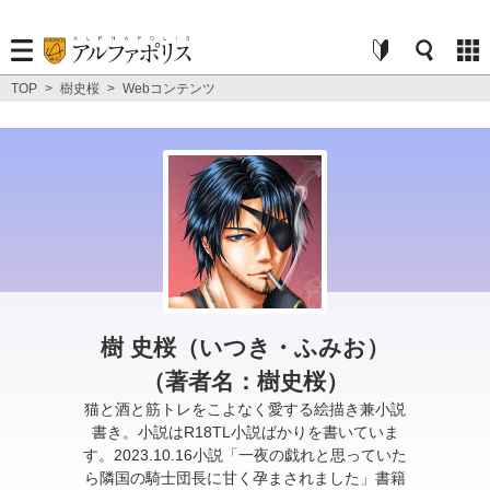
TOP
>
樹史桜
>
Webコンテンツ
樹 史桜（いつき・ふみお）
（著者名：樹史桜）
猫と酒と筋トレをこよなく愛する絵描き兼小説
書き。小説はR18TL小説ばかりを書いていま
す。2023.10.16小説「一夜の戯れと思っていた
ら隣国の騎士団長に甘く孕まされました」書籍