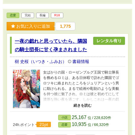
恋愛
完結
長編
R18
お気に入りに追加
1,775
レンタル有り
一夜の戯れと思っていたら、隣国
の騎士団長に甘く孕まされました
樹 史桜（いつき・ふみお）
書籍情報
女ばかりの国・ローゼンブルグ王国で騎士隊長
を務めるロミは、ある日休暇で訪れた隣国でゴ
ロツキに絡まれたところをジュリアンという男
に助けられる。まるで絵画や彫刻のような美貌
を持つ彼に魅了され、ロミは彼と初めてにして
濃厚な熱い夜を過ごす。しかしこれは一夜の戯
れに違いない……そう思ったロミは眠る彼に手
紙を残して立ち去った。ところが後日、二人は
思いもよらない形で再会する。彼は隣国イーグ
25,167
小説
位 / 228,620件
ルトン帝国の騎士団長だったのだ。ずっとロミ
10,935
21pt
24h.ポイント
位 / 66,320件
恋愛
を探していた彼からあの夜のことを秘密にする
代わりに期間限定の「恋人ごっこ」の賭けを迫