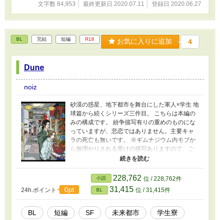
文字数 84,953
最終更新日 2020.07.11
登録日 2020.06.27
BL
完結
短編
R18
お気に入りに追加
4
Dune
noiz
砂漠の惑星、地下都市を舞台にした軍人×学生 地
球篇から続くシリーズ三作目。 こちらは本編の
みの構成です。 紛争描写有りの重めのものにな
っていますが、悲恋ではありません。主要キャ
ラの死亡も無いです。 ※ギムナジウム内モブか
ら無理やりされる受けの描写ありますので、ご
注意ください。 6/27 完結しました。 読んで下さ
った方、お時間いただいて有難うございまし
た。 お気に入りご登録くださった方、救われる
228,762
小説
位 / 228,762件
想いです。ありがとうございます。心より。
31,415
0pt
24h.ポイント
位 / 31,415件
BL
BL
短編
SF
未来都市
学生寮