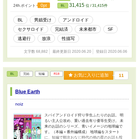
31,415
0pt
24h.ポイント
位 / 31,415件
BL
BL
男娼受け
アンドロイド
セクサロイド
完結済
未来都市
SF
逃避行
放浪
性描写
文字数 68,882
最終更新日 2020.06.20
登録日 2020.06.06
BL
完結
短編
R18
お気に入りに追加
11
Blue Earth
noiz
スパイアンドロイド狩り学生ふたりのお話。 明
るい主人公攻め、重い過去有り優等生受け。 未
来のお話のシリーズ、青いイメージの地球編で
す。（本編＋番外編構成） 地球編をスタート
に、短編で順次おなじ時代の他の星のお話も投