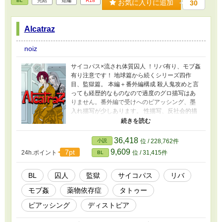
BL
完結
短編
R18
お気に入りに追加
30
Alcatraz
noiz
サイコパス×流され体質囚人 ！リバ有り、モブ姦
有り注意です！ 地球篇から続くシリーズ四作
目、監獄篇。 本編＋番外編構成 殺人鬼攻めと言
っても経歴的なものなので過度のグロ描写はあ
りません。番外編で受けへのピアッシング、墨
入れ描写が少しあります。 性描写、反社会的描
写が強めですがこれを推奨するものではありま
せん！ 7/11 番外編含め完結しました。 気が向い
たらまた書くかもしれませんが、読んで下さっ
36,418
小説
位 / 228,762件
た方、お時間いただいて有難うございました。
9,609
7pt
24h.ポイント
位 / 31,415件
BL
お気に入りご登録くださった方、救われる想い
です。ありがとうございます。心より。
BL
囚人
監獄
サイコパス
リバ
モブ姦
薬物依存症
タトゥー
ピアッシング
ディストピア