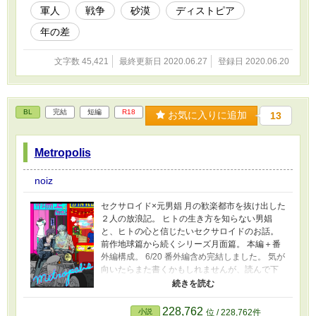
軍人
戦争
砂漠
ディストピア
年の差
文字数 45,421
最終更新日 2020.06.27
登録日 2020.06.20
BL
完結
短編
R18
お気に入りに追加
13
Metropolis
noiz
セクサロイド×元男娼 月の歓楽都市を抜け出した
２人の放浪記。 ヒトの生き方を知らない男娼
と、ヒトの心と信じたいセクサロイドのお話。
前作地球篇から続くシリーズ月面篇。 本編＋番
外編構成。 6/20 番外編含め完結しました。 気が
向いたらまた書くかもしれませんが、読んで下
さった方、お時間いただいて有難うございまし
た。 お気に入りご登録くださった方、救われる
想いです。ありがとうございます。心より。
228,762
小説
位 / 228,762件