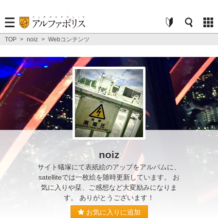
TOP
>
noiz
>
Webコンテンツ
noiz
サイト蟻塚にて表紙絵のアップをアルバムに、
satelliteでは一枚絵を随時更新しています。 お
気に入りや栞、ご感想など大変励みになりま
す。 ありがとうございます！
お気に入りに追加