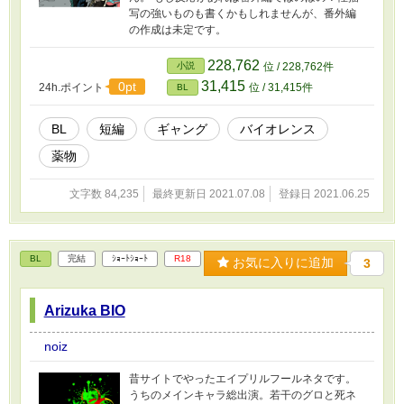
写の強いものも書くかもしれませんが、番外編
の作成は未定です。
228,762
小説
位 / 228,762件
31,415
0pt
24h.ポイント
位 / 31,415件
BL
BL
短編
ギャング
バイオレンス
薬物
文字数 84,235
最終更新日 2021.07.08
登録日 2021.06.25
BL
完結
ｼｮｰﾄｼｮｰﾄ
R18
お気に入りに追加
3
Arizuka BIO
noiz
昔サイトでやったエイプリルフールネタです。
うちのメインキャラ総出演。若干のグロと死ネ