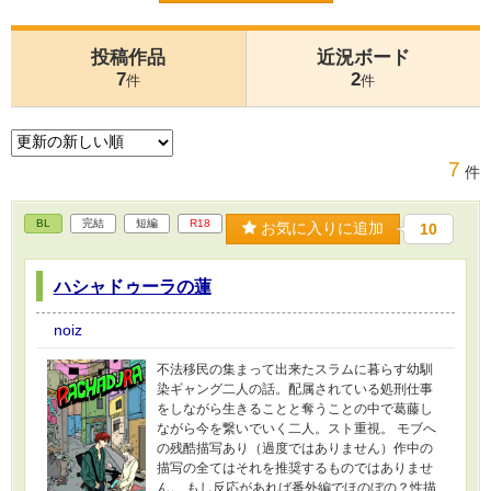
投稿作品
近況ボード
7
2
件
件
7
件
BL
完結
短編
R18
お気に入りに追加
10
ハシャドゥーラの蓮
noiz
不法移民の集まって出来たスラムに暮らす幼馴
染ギャング二人の話。配属されている処刑仕事
をしながら生きることと奪うことの中で葛藤し
ながら今を繋いでいく二人。スト重視。 モブへ
の残酷描写あり（過度ではありません）作中の
描写の全てはそれを推奨するものではありませ
ん。 もし反応があれば番外編でほのぼの？性描