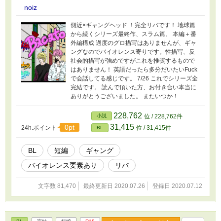
noiz
側近×ギャングヘッド ！完全リバです！ 地球篇
から続くシリーズ最終作、スラム篇。 本編＋番
外編構成 過度のグロ描写はありませんが、ギャ
ングなのでバイオレンス寄りです。性描写、反
社会的描写が強めですがこれを推奨するもので
はありません！ 英語だったら多分だいたいFuck
で会話してる感じです。 7/26 これでシリーズ全
完結です。 読んで頂いた方、お付き合い本当に
ありがとうございました。 またいつか！
228,762
小説
位 / 228,762件
31,415
0pt
24h.ポイント
位 / 31,415件
BL
BL
短編
ギャング
バイオレンス要素あり
リバ
文字数 81,470
最終更新日 2020.07.26
登録日 2020.07.12