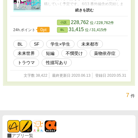
稿していく予定です。 6/13 番外編含め完結しま
した。 気が向いたらまた書くかもしれません
が、読んで下さった方、お時間いただいて有難
うございました。 お気に入りご登録くださった
228,762
小説
位 / 228,762件
方、救われる想いです。ありがとうございま
31,415
0pt
24h.ポイント
位 / 31,415件
BL
す。心より。
BL
SF
学生×学生
未来都市
未来世界
短編
不憫受け
薬物依存症
トラウマ
性描写あり
文字数 38,422
最終更新日 2020.06.13
登録日 2020.05.31
7
件
アプリ一覧