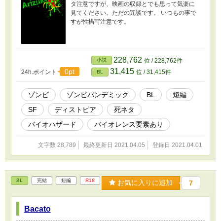
タ注意ですが、映画の収録とでも思って気楽に
見てください。ただの冗談です。 いつもの事で
すが性描写注意です。
228,762
小説
位 / 228,762件
31,415
0pt
24h.ポイント
位 / 31,415件
BL
ゾンビ
ゾンビパンデミック
BL
短編
SF
ディストピア
死ネタ
バイオハザード
バイオレンス要素あり
文字数 28,789
最終更新日 2021.04.05
登録日 2021.04.01
BL
完結
短編
R18
お気に入りに追加
7
Bacato