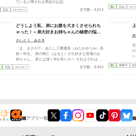
ていると噂される男妃のお話。
BL
完結
ｼｮｰﾄ
文字数：4,013
完結
ｼｮｰﾄｼｮｰﾄ
どうしよう私、弟にお腹を大きくさせられち
ゃった！～弟大好きお姉ちゃんの秘密の悩み
赤
～
さいとう みさき
完
「ま、まさか!?」 あたし三鷹優美（みたかゆうみ）高
の
校一年生。 弟の晴仁（はると）が大好きな普通のお
い
姉ちゃん。 弟とは凄く仲が良いの！ それはそれはも
が
のすごく‥‥‥ 「あん、晴仁いきなりそんなのお口
BL
連載中
短
いなか
文字数：9,943
愛
完結
ｼｮｰﾄｼｮｰﾄ
に入らないよぉ～♡」 そんな関係のあたしたち。 で
下
もある日トイレであたしはアレが来そうなのになかな
べ
か来ないのも気にもせずスカートのファスナーを上げ
だ
ると‥‥‥ 「うそっ！ お腹が出て来てる!?」 お姉
い
ちゃんの秘密の悩みです。
下
表
離
は
れ
アプリ一覧
も
て
れ