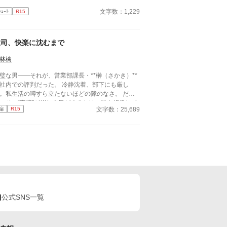
文字数：1,229
ｼｮｰﾄ
R15
上司、快楽に沈むまで
林檎
璧な男――それが、営業部課長・**榊（さかき）**
社内での評判だった。 冷静沈着、部下にも厳し
。私生活の噂すら立たないほどの隙のなさ。 だ
、その“完璧”が崩れる日がくるとは、誰も想像して
文字数：25,689
編
R15
った。 入社三年目の篠原は、榊の直属の部
。 真面目だが強気で、どこか挑発的な笑みを浮か
る青年。 ある夜、取引先とのトラブル対応で二人
けが残ったオフィスで、 篠原は上司に向かって、
つもの穏やかな口調を崩した。「……そんな顔、部
には見せないんですね」 疲労で僅かに緩んだ榊の
情。 その弱さを見逃さず、篠原はデスク越しに距
を詰める。 「強がらなくていいですよ。俺の前で
、もう」 指先が榊のネクタイを掴む。 引き寄せら
た瞬間、榊の理性は音を立てて崩れた。 拒むこと
公式SNS一覧
、許すこともできないまま、 彼は“部下”の手によっ
、ひとつずつ乱されていく。 言葉で支配され、触
られるたびに、自分の知らなかった感情と快楽を知