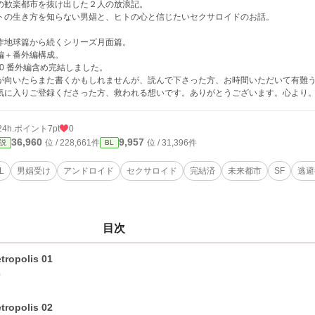
の歓楽都市を抜け出した２人の放浪記。
トの生き方を知らない男娼と、ヒトの心と信じたいセクサロイドのお話。
作地球篇から続くシリーズ月面篇。
編＋番外編構成。
/20 番外編含め完結しました。
が向いたらまた書くかもしれませんが、読んで下さった方、お時間いただいて有難
気に入りご登録くださった方、救われる想いです。ありがとうございます。心より
24h.ポイント
7pt
0
36,960
9,957
位 / 228,661件
位 / 31,396件
説
BL
L
男娼受け
アンドロイド
セクサロイド
完結済
未来都市
SF
逃避
目次
tropolis 01
0
tropolis 02