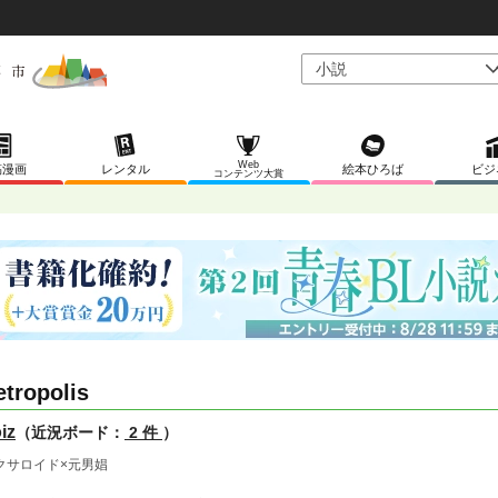
Web
稿漫画
レンタル
絵本ひろば
ビジ
コンテンツ大賞
tropolis
iz
（近況ボード：
2 件
）
クサロイド×元男娼