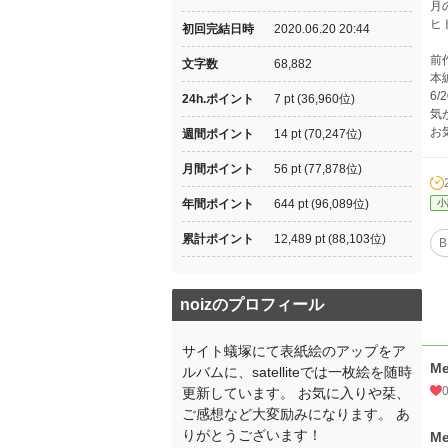
月
ヒ
初回完結日時
2020.06.20 20:44
前
文字数
68,882
本
6
24h.ポイント
7 pt (36,960位)
気
お
週間ポイント
14 pt (70,247位)
月間ポイント
56 pt (77,878位)
年間ポイント
644 pt (96,089位)
小
累計ポイント
12,489 pt (88,103位)
B
noizのプロフィール
サイト蟻塚にて表紙絵のアップをア
Me
ルバムに、satelliteでは一枚絵を随時
更新しています。 お気に入りや栞、
ご感想など大変励みになります。 あ
りがとうございます！
Me