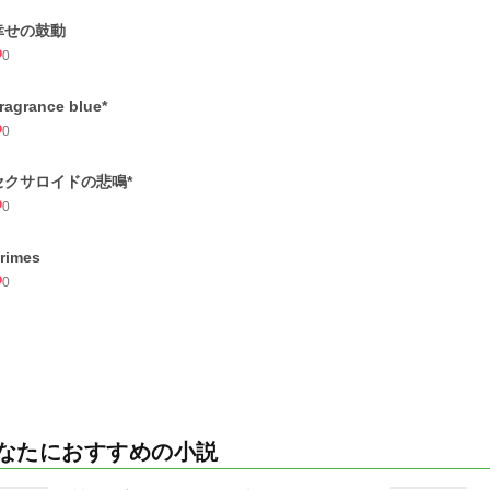
幸せの鼓動
0
ragrance blue*
0
セクサロイドの悲鳴*
0
rimes
0
なたにおすすめの小説