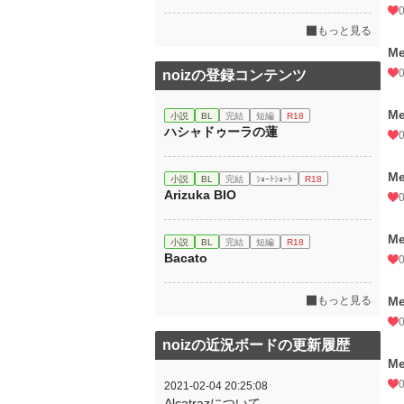
もっと見る
Me
noizの登録コンテンツ
Me
小説
BL
完結
短編
R18
ハシャドゥーラの蓮
Me
小説
BL
完結
ｼｮｰﾄｼｮｰﾄ
R18
Arizuka BIO
Me
小説
BL
完結
短編
R18
Bacato
もっと見る
Me
noizの近況ボードの更新履歴
Me
2021-02-04 20:25:08
Alcatrazについて