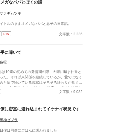
オメガなパパとぼくの話
サラギムツキ
イトルのままオメガなパパと息子の日常話。
文字数：2,236
R15
上手に啼いて
色橙
聡は10歳の初めての発情期の際、大輝に噛まれ番と
った。それ以来関係を継続しているが、愛ではなく
合と情で続いている現状はそろそろ終わりが見えて
た。 ■注意*独自オメガバース設定。■『それは愛か
文字数：9,082
能か』と同じ世界設定です。関係は一切なし。
同僚に密室に連れ込まれてイケナイ状況です
黒神ゼブラ
日僕は同僚にごはんに誘われました