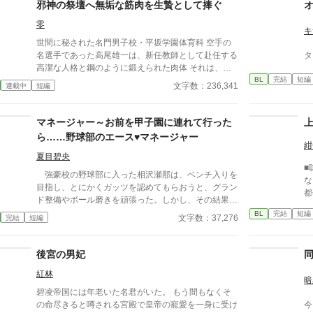
邪神の祭壇へ無垢な筋肉を生贄として捧ぐ
零
キ
世間に秘された名門男子校・平坂学園体育科 空手の
名選手であった高尾雄一は、新任教師として赴任する
タ
高潔な人格と鋼のように鍛えられた肉体 それは、学
BL
完結
短編
園にとって最高の生贄の候補に他ならなかった 至高
文字数：236,341
連載中
短編
の筋肉を持つ、精神を削られ意志をなくした青年を太
古の神に捧げるため、“水”、“風”、“土”の信奉者達が暗
躍する 意志をなくし筋肉の操り人形と化した“デク”
マネージャー～お前を甲子園に連れて行った
消える教師 山奥の男子校で繰り広げられるダークフ
ら……野球部のエース♥マネージャー
ァンタジー
紺
夏目碧央
■
強豪校の野球部に入った相沢瀬那は、ベンチ入りを
な
目指し、とにかくガッツを認めてもらおうと、グラン
都
ド整備やボール磨きを頑張った。しかし、その結果は
い
「マネージャーにならないか？」という監督からの言
BL
完結
短編
本
文字数：37,276
完結
短編
葉。瀬那は葛藤の末、マネージャーに転身する。
一方、才能溢れるピッチャーの戸田遼悠。瀬那は遼悠
の才能を羨ましく思っていたが、マネージャーとして
後宮の男妃
関わる内に、遼悠が文字通り血のにじむような努力を
紅林
している事を知る。
暗
碧凌帝国には年老いた名君がいた。 もう間もなくそ
の命尽きると噂される宮殿で皇帝の寵愛を一身に受け
今