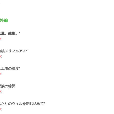
0
外編
眩暈、酩酊。*
0
白桃メリフルアス*
0
人工雨の湿度*
0
家族の輪郭
0
ふたりのウィルを閉じ込めて*
0