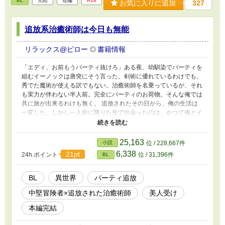
BL
完結
短編
R18
お気に入りに追加
327
追放系治癒術師は今日も無能
リラックス@ピロー
書籍情報
「エディ、お前もうパーティ抜けろ」ある夜、幼馴染でパーティを
組むイーノックは唐突にそう言った。剣術に優れているわけでも、
秀でた魔術が使える訳でもない。治癒術師を名乗っているが、それ
も実力が伴わない半人前。完全にパーティのお荷物。そんな俺では
共に旅が出来るわけも無く。 追放されたその日から、俺の生活は
一変した。しかし一人街に降りた先で出会ったのは、かつて俺とイ
ーノックがパーティを組むきっかけとなった冒険者、グレアムだっ
た。
25,163
小説
位 / 228,667件
6,338
21pt
24h.ポイント
位 / 31,396件
BL
BL
異世界
パーティ追放
中堅冒険者×追放された治癒術師
美人受け
本編完結