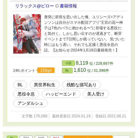
リラックス@ピロー
書籍情報
唐突に前世を思い出した俺、ユリシーズ=アディ
ンソンは自分がスマホ配信アプリ"王宮の花〜神
子は7色のバラに抱かれる〜"に登場する悪役だ
と気付く。しかし思い出すのが遅過ぎて、断罪
イベントまで7日間しか残っていない。 気づいた
時にはもう遅い、それでも足掻く悪役令息の
話。【お知らせ:2024年1月18日書籍発売！】
8,119
小説
位 / 228,667件
1,610
156pt
24h.ポイント
位 / 31,396件
BL
BL
異世界転生
残酷な描写あり
悪役令息
ハッピーエンド
美人受け
アンダルシュ
文字数 176,098
最終更新日 2024.01.19
登録日 2021.08.21