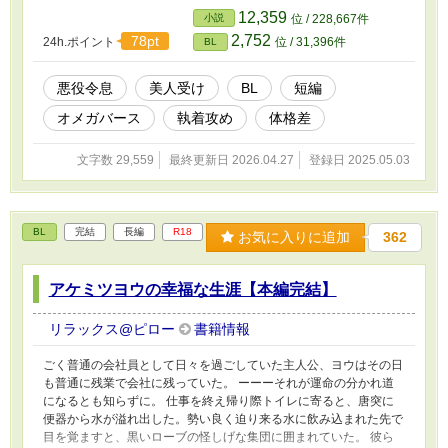
12,359
小説
位 / 228,667件
2,752
78pt
24h.ポイント
位 / 31,396件
BL
悪役令息
美人受け
BL
短編
オメガバース
執着攻め
体格差
文字数 29,559
最終更新日 2026.04.27
登録日 2025.05.03
BL
完結
長編
R18
お気に入りに追加
362
アケミツヨウの幸福な生涯【本編完結】
リラックス@ピロー
書籍情報
ごく普通の会社員として日々を過ごしていた主人公、ヨウはその日
も普通に残業で会社に残っていた。 ーーーそれが運命の分かれ道
になるとも知らずに。 仕事を終え帰り際トイレに寄ると、唐突に
便器から水が溢れ出した。勢い良く迫り来る水に飲み込まれた先で
目を覚ますと、黒いローブの怪しげな集団に囲まれていた。 彼ら