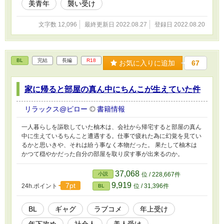
美青年
襲い受け
文字数 12,096
最終更新日 2022.08.27
登録日 2022.08.20
BL
完結
長編
R18
お気に入りに追加
67
家に帰ると部屋の真ん中にちんこが生えていた件
リラックス@ピロー
書籍情報
一人暮らしを謳歌していた柚木は、会社から帰宅すると部屋の真ん
中に生えているちんこと遭遇する。仕事で疲れた為に幻覚を見てい
るかと思いきや、それは紛う事なく本物だった。 果たして柚木は
かつて穏やかだった自分の部屋を取り戻す事が出来るのか。
37,068
小説
位 / 228,667件
9,919
7pt
24h.ポイント
位 / 31,396件
BL
BL
ギャグ
ラブコメ
年上受け
年下攻め
社会人
美人受け