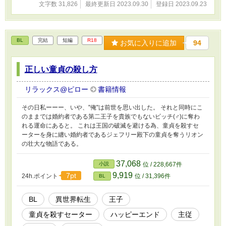
文字数 31,826
最終更新日 2023.09.30
登録日 2023.09.23
BL
完結
短編
R18
お気に入りに追加
94
正しい童貞の殺し方
リラックス@ピロー
書籍情報
その日私ーーー、いや、"俺"は前世を思い出した。 それと同時にこ
のままでは婚約者である第二王子を貴族でもないビッチ(♂)に奪わ
れる運命にあると。 これは王国の破滅を避ける為、童貞を殺すセ
ーターを身に纏い婚約者であるジェフリー殿下の童貞を奪うリオン
の壮大な物語である。
37,068
小説
位 / 228,667件
9,919
7pt
24h.ポイント
位 / 31,396件
BL
BL
異世界転生
王子
童貞を殺すセーター
ハッピーエンド
主従