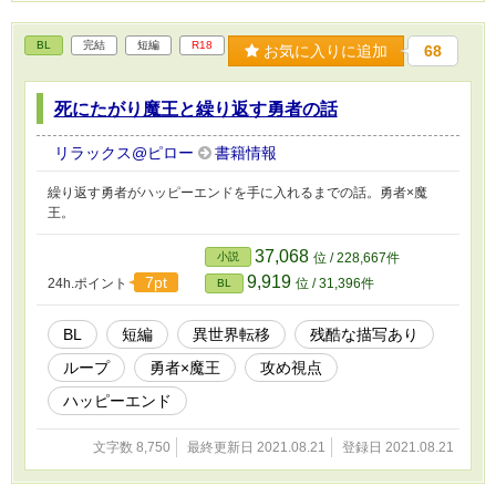
BL
完結
短編
R18
お気に入りに追加
68
死にたがり魔王と繰り返す勇者の話
リラックス@ピロー
書籍情報
繰り返す勇者がハッピーエンドを手に入れるまでの話。勇者×魔
王。
37,068
小説
位 / 228,667件
9,919
7pt
24h.ポイント
位 / 31,396件
BL
BL
短編
異世界転移
残酷な描写あり
ループ
勇者×魔王
攻め視点
ハッピーエンド
文字数 8,750
最終更新日 2021.08.21
登録日 2021.08.21