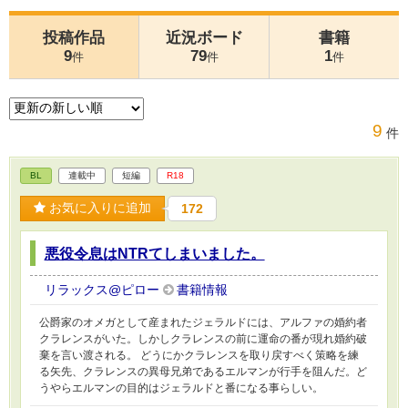
投稿作品
近況ボード
書籍
9
79
1
件
件
件
9
件
BL
連載中
短編
R18
お気に入りに追加
172
悪役令息はNTRてしまいました。
リラックス@ピロー
書籍情報
公爵家のオメガとして産まれたジェラルドには、アルファの婚約者
クラレンスがいた。しかしクラレンスの前に運命の番が現れ婚約破
棄を言い渡される。 どうにかクラレンスを取り戻すべく策略を練
る矢先、クラレンスの異母兄弟であるエルマンが行手を阻んだ。ど
うやらエルマンの目的はジェラルドと番になる事らしい。