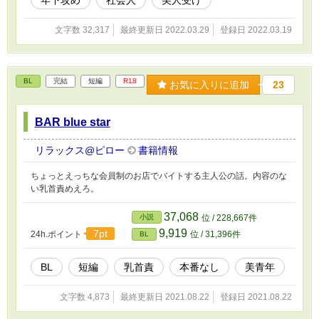
文字数 32,317
最終更新日 2022.03.29
登録日 2022.03.19
BL
完結
短編
R18
お気に入りに追加
23
BAR blue star
リラックス@ピロー
書籍情報
ちょっとえっちな会員制のお店でバイトする主人公の話。内容のな
い乳首責めえろ。
37,068
小説
位 / 228,667件
9,919
7pt
24h.ポイント
位 / 31,396件
BL
BL
短編
乳首責
本番なし
美青年
文字数 4,873
最終更新日 2021.08.22
登録日 2021.08.22