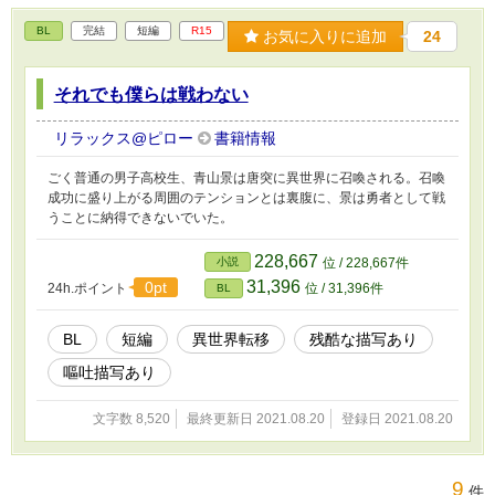
BL
完結
短編
R15
お気に入りに追加
24
それでも僕らは戦わない
リラックス@ピロー
書籍情報
ごく普通の男子高校生、青山景は唐突に異世界に召喚される。召喚
成功に盛り上がる周囲のテンションとは裏腹に、景は勇者として戦
うことに納得できないでいた。
228,667
小説
位 / 228,667件
31,396
0pt
24h.ポイント
位 / 31,396件
BL
BL
短編
異世界転移
残酷な描写あり
嘔吐描写あり
文字数 8,520
最終更新日 2021.08.20
登録日 2021.08.20
9
件