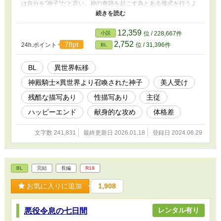
は自分を"神子"だと言い、神の奇跡を起こす為とある儀式を行うよ
うにと言ってきた。 神子を守護する神殿騎士×異世界から召喚され
た神子
12,359
小説
位 / 228,667件
2,752
78pt
24h.ポイント
位 / 31,396件
BL
BL
異世界転移
神殿騎士×異世界より召喚された神子
美人受け
残酷な描写あり
性描写あり
主従
ハッピーエンド
献身的な攻め
体格差
文字数 241,831
最終更新日 2026.01.18
登録日 2024.06.29
BL
完結
長編
R18
お気に入りに追加
1,908
レンタル有り
悪役令息の七日間