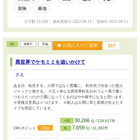
冒険
最強
文字数 15,168
最終更新日 2022.06.15
登録日 2022.06.11
BL
連載中
長編
お気に入りに追加
157
異世界でケモミミを追いかけて
さえ
ある日、転生する。人間ではなく悪魔に。 転生先で出会った獣人
ジャックと旅する。 ※元々単なる異世界転生おれつぇー系で書く
つもりだったので腐になってくるのはやや後半になると思います。
※背後注意系は☆つけます。 ※獣人は人間に耳と尻尾が生えたタ
イプを想定しています。
30,266
小説
位 / 228,617件
7,659
14pt
24h.ポイント
位 / 31,392件
BL