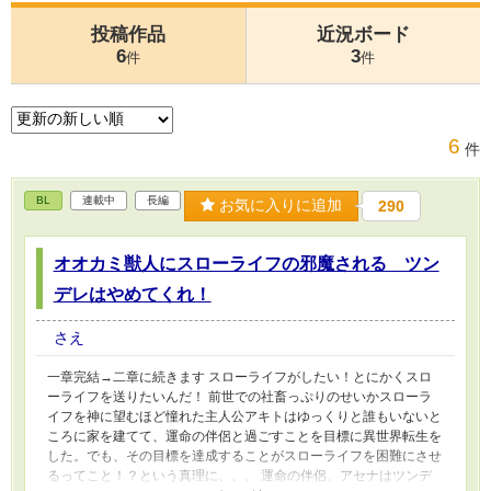
投稿作品
近況ボード
6
3
件
件
6
件
BL
連載中
長編
お気に入りに追加
290
オオカミ獣人にスローライフの邪魔される ツン
デレはやめてくれ！
さえ
一章完結→二章に続きます スローライフがしたい！とにかくスロ
ーライフを送りたいんだ！ 前世での社畜っぷりのせいかスローラ
イフを神に望むほど憧れた主人公アキトはゆっくりと誰もいないと
ころに家を建てて、運命の伴侶と過ごすことを目標に異世界転生を
した。でも、その目標を達成することがスローライフを困難にさせ
るってこと！？という真理に、、、 運命の伴侶、アセナはツンデ