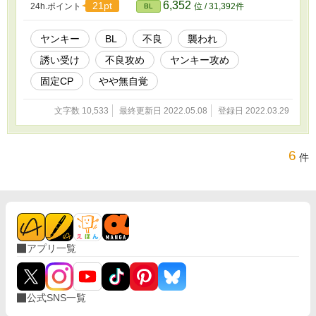
6,352
21pt
24h.ポイント
位 / 31,392件
BL
ヤンキー
BL
不良
襲われ
誘い受け
不良攻め
ヤンキー攻め
固定CP
やや無自覚
文字数 10,533
最終更新日 2022.05.08
登録日 2022.03.29
6
件
アプリ一覧
公式SNS一覧