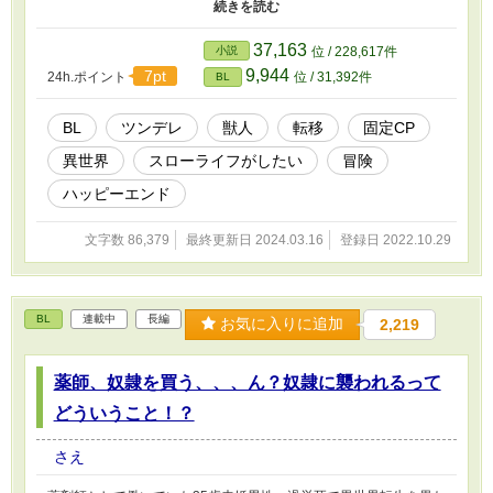
レで血気盛んな獣人なのでスローライフには向かない。わかってい
るけどアセナがいいんだ！ ストーリー 一章は冒険 二章はスローラ
イフ邪魔され R-18には※をつけます。 一章完結 二章スローライフ
37,163
小説
位 / 228,617件
(願望)編に続きます。 面白い！って思っていただけたら応援よろし
9,944
7pt
24h.ポイント
位 / 31,392件
BL
くお願いします。
BL
ツンデレ
獣人
転移
固定CP
異世界
スローライフがしたい
冒険
ハッピーエンド
文字数 86,379
最終更新日 2024.03.16
登録日 2022.10.29
BL
連載中
長編
お気に入りに追加
2,219
薬師、奴隷を買う、、、ん？奴隷に襲われるって
どういうこと！？
さえ