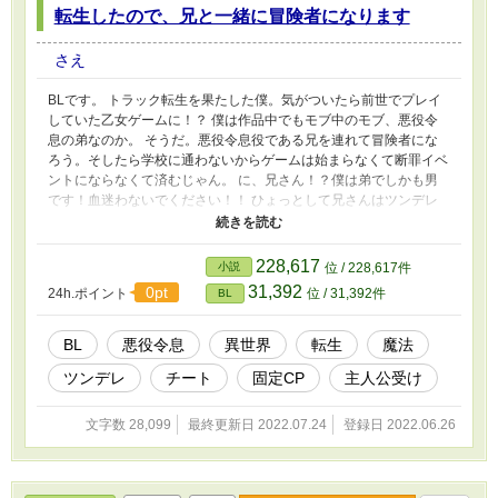
転生したので、兄と一緒に冒険者になります
さえ
BLです。 トラック転生を果たした僕。気がついたら前世でプレイ
していた乙女ゲームに！？ 僕は作品中でもモブ中のモブ、悪役令
息の弟なのか。 そうだ。悪役令息役である兄を連れて冒険者にな
ろう。そしたら学校に通わないからゲームは始まらなくて断罪イベ
ントにならなくて済むじゃん。 に、兄さん！？僕は弟でしかも男
です！血迷わないでください！！ ひょっとして兄さんはツンデレ
ですか？ え！兄さんじゃなくて義兄なの！？なら、、、 、、、な
んで、、、、なんで学校に通うことになってるの！？世界の強制力
ってやつか！？ 気楽に読めるを目指してます。 ※R-18シーンは☆
228,617
小説
位 / 228,617件
マークつけます
31,392
0pt
24h.ポイント
位 / 31,392件
BL
BL
悪役令息
異世界
転生
魔法
ツンデレ
チート
固定CP
主人公受け
文字数 28,099
最終更新日 2022.07.24
登録日 2022.06.26