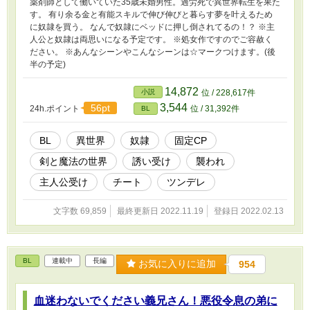
薬剤師として働いていた35歳未婚男性。過労死で異世界転生を果た
す。 有り余る金と有能スキルで伸び伸びと暮らす夢を叶えるため
に奴隷を買う。 なんで奴隷にベッドに押し倒されてるの！？ ※主
人公と奴隷は両思いになる予定です。 ※処女作ですのでご容赦く
ださい。 ※あんなシーンやこんなシーンは☆マークつけます。(後
半の予定)
14,872
小説
位 / 228,617件
3,544
56pt
24h.ポイント
位 / 31,392件
BL
BL
異世界
奴隷
固定CP
剣と魔法の世界
誘い受け
襲われ
主人公受け
チート
ツンデレ
文字数 69,859
最終更新日 2022.11.19
登録日 2022.02.13
BL
連載中
長編
お気に入りに追加
954
血迷わないでください義兄さん！悪役令息の弟に