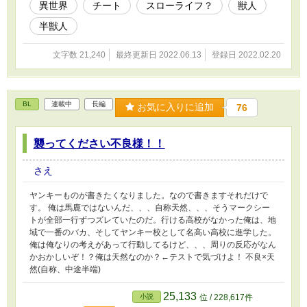
異世界
チート
スローライフ？
獣人
半獣人
文字数 21,240
最終更新日 2022.06.13
登録日 2022.02.20
BL
連載中
長編
お気に入りに追加
76
襲ってください不良様！！
さえ
ヤンキーものが書きたくなりました。なので書きますそれだけで
す。 俺は馬鹿ではないんだ、、、自称天然、、、そうマークシー
トが全部一行ずつズレていたのだ。行ける高校がなかった俺は、地
域で一番のバカ、そしてヤンキー校として名高い高校に進学した。
俺は俺なりの考えがあって行動してるけど、、、周りの反応がなん
かおかしいぞ！？俺は天然なのか？←テストで気づけよ！ 不良×天
然(自称、中途半端)
25,133
小説
位 / 228,617件