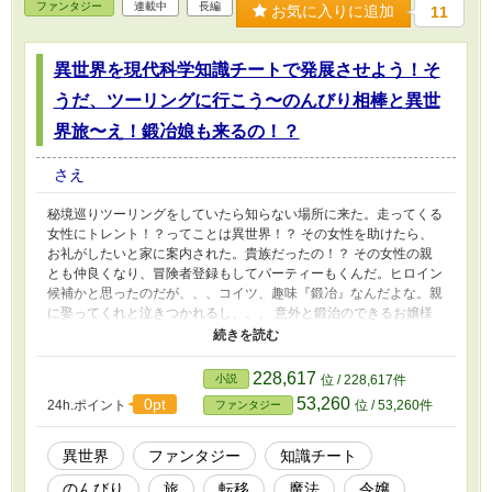
ファンタジー
連載中
長編
お気に入りに追加
11
異世界を現代科学知識チートで発展させよう！そ
うだ、ツーリングに行こう〜のんびり相棒と異世
界旅〜え！鍛冶娘も来るの！？
さえ
秘境巡りツーリングをしていたら知らない場所に来た。走ってくる
女性にトレント！？ってことは異世界！？ その女性を助けたら、
お礼がしたいと家に案内された。貴族だったの！？ その女性の親
とも仲良くなり、冒険者登録もしてパーティーもくんだ。ヒロイン
候補かと思ったのだが、、、コイツ、趣味『鍛冶』なんだよな。親
に娶ってくれと泣きつかれるし、、、 意外と鍛治のできるお嬢様
は役に立つかも？夢だった異世界で現代科学知識チートもできるか
もしれないじゃん！ 「クロエ、ひょっとしてバイク作れる？」 の
んびりツーリング旅に出かけるのは一通り知識チート、産業の発展
228,617
小説
位 / 228,617件
が起きてからになります。 カクヨムにも投稿中
53,260
0pt
24h.ポイント
位 / 53,260件
ファンタジー
異世界
ファンタジー
知識チート
のんびり
旅
転移
魔法
令嬢