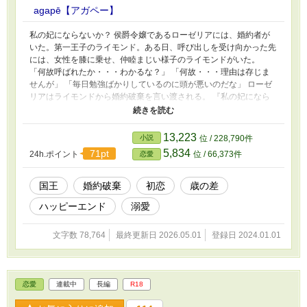
agapē【アガペー】
私の妃にならないか？ 侯爵令嬢であるローゼリアには、婚約者が
いた。第一王子のライモンド。ある日、呼び出しを受け向かった先
には、女性を膝に乗せ、仲睦まじい様子のライモンドがいた。
「何故呼ばれたか・・・わかるな？」 「何故・・・理由は存じま
せんが」 「毎日勉強ばかりしているのに頭が悪いのだな」 ローゼ
リアはライモンドから婚約破棄を言い渡される。 『私の妃になら
ないか？妻としての役割は求めない。少しばかり政務を手伝ってく
れると助かるが、後は離宮でゆっくり過ごしてくれればいい』 愛
し愛される関係。そんな幸せは夢物語と諦め、ローゼリアは離宮に
13,223
小説
位 / 228,790件
隠されるお妃様となった。
5,834
71pt
24h.ポイント
位 / 66,373件
恋愛
国王
婚約破棄
初恋
歳の差
ハッピーエンド
溺愛
文字数 78,764
最終更新日 2026.05.01
登録日 2024.01.01
恋愛
連載中
長編
R18