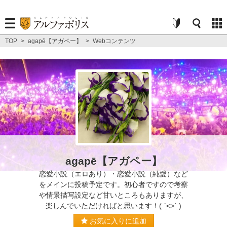
TOP
>
agapē【アガペー】
>
Webコンテンツ
agapē【アガペー】
恋愛小説（エロあり）・恋愛小説（純愛）など
をメインに投稿予定です。初心者ですので考察
や情景描写設定など甘いところもありますが、
楽しんでいただければと思います！( ˊ̱˂˃ˋ̱ )
お気に入りに追加