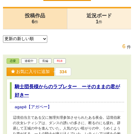
投稿作品
近況ボード
6
1
件
件
6
件
恋愛
連載中
長編
R18
お気に入りに追加
334
騎士団長様からのラブレター ーそのままの君が
好きー
agapē【アガペー】
辺境伯当主である父に無理矢理参加させられたある夜会。辺境伯家
の次女レティシアは、ダンスの誘いの多さに、断るのにも疲れ、辟
易して王城の中を進んでいた。人気のない暗がりの中、うめくよう
な声がする。一人の騎士が座り込んでいた。レティシアは彼を介抱