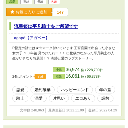
恋愛
完結
長編
R18
お気に入りに追加
147
流星姫は平凡騎士をご所望です
agapē【アガペー】
R指定の話には★☆マーク付いています 王宮庭園で出会った小さな
女の子 １０年後 見つけたわー！！ 出世欲のなかった平凡騎士の人
生がいきなり急展開！？ 奇跡と愛のラブストーリー。
36,974
小説
位 / 228,790件
16,061
7pt
24h.ポイント
位 / 66,373件
恋愛
恋愛
婚約破棄
ハッピーエンド
年の差
騎士
溺愛
片思い
エロあり
調教
文字数 248,063
最終更新日 2022.11.09
登録日 2022.04.29