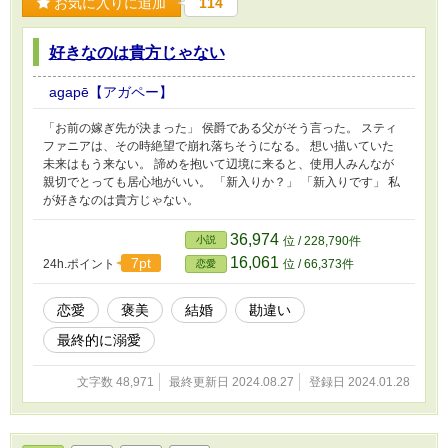
お気に入りに追加
114
好きなのは貴方じゃない
agapē【アガペー】
「お前の嫁ぎ先が決まった」 侯爵である父がそう言った。 スティ
ファニアは、その時絶望で崩れ落ちそうになる。 想い描いていた
未来はもう来ない。 諦めを抱いて辺境に来ると、使用人みんなが
親切でとっても居心地がいい。 「新入りか？」 「新入りです」 私
が好きなのは貴方じゃない。
36,974
小説
位 / 228,790件
16,061
7pt
24h.ポイント
位 / 66,373件
恋愛
恋愛
褒美
結婚
勘違い
最終的に溺愛
文字数 48,971
最終更新日 2024.08.27
登録日 2024.01.28