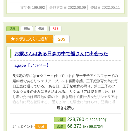
文字数 169,692
最終更新日 2022.08.09
登録日 2022.05.11
恋愛
完結
長編
R18
お気に入りに追加
205
お嬢さんはある日森の中で熊さんに出会った
agapē【アガペー】
R指定の話には★☆マーク付いています 第一王子アイスフォードの
婚約者であるリシェリア・ブルスト侯爵令嬢。王子妃教育の為に毎
日王宮に通っている。 ある日、王子妃教育の帰り、第二王子のフ
ラムウェルの企みに巻き込まれる。 リシェリアは姿を消した。辿
り着いたのは辺境地の森の中。歩き続けて疲れ切ったリシェリアは
狼を前に死を覚悟する。 通りがかった騎士に助けられ、辺境に滞
在する事となった。助けた騎士は、38歳になった今でも、女性に触
れた事もない初心なオッサンだった！？ ♪初心なオッサン騎士視点
の話多めです♪
228,790
小説
位 / 228,790件
66,373
0pt
24h.ポイント
位 / 66,373件
恋愛