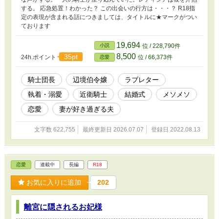
する。 応急処置！わかった？ この出会いの行方は・・・？ R18指
定の表現が含まれる話につきましては、タイトルに★マークがつい
ております
19,694
小説
位 / 228,790件
8,500
35pt
24h.ポイント
位 / 66,373件
恋愛
騎士団長
辺境伯令嬢
ラブレター
執着・溺愛
近衛騎士
結婚式
メソメソ
恋愛
妻が好き過ぎる夫
文字数 622,755
最終更新日 2026.07.07
登録日 2022.08.13
恋愛
連載中
長編
R18
お気に入りに追加
202
離宮に隠されるお妃様