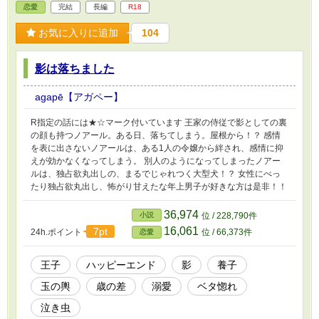
恋愛
完結
長編
R18
お気に入りに追加
104
影は落ちました
agapē【アガペー】
R指定の話には★☆マーク付いています 王家の侍従で影としての裏
の顔も持つノアール。ある日、落ちてしまう。屋根から！？ 感情
を表に出さないノアールは、ある1人の令嬢から絆され、感情に抑
えが効かなくなってしまう。 別人のようになってしまったノアー
ルは、独占欲丸出しの、まるでじゃれつく大型犬！？ 女性にべっ
たり独占欲丸出し、怖がり甘えたな年上男子が好きな方は是非！！
36,974
小説
位 / 228,790件
16,061
7pt
24h.ポイント
位 / 66,373件
恋愛
王子
ハッピーエンド
影
養子
玉の輿
歳の差
溺愛
ベタ惚れ
泣き虫