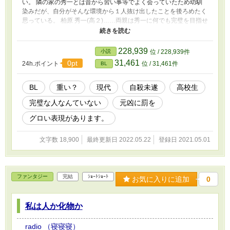
い。 隣の家の秀一とは昔から習い事等でよく会っていたため幼馴
染みだが、自分がそんな環境から１人抜け出したことを後ろめたく
思っている。 柏原 秀一(高２)……両親は秀一に何でも完璧を目指せ
と教育されている。母親はヒステリックで、秀一がテストで一番で
ないと酷く責め立てる。また、父親はそんな妻に嫌気がさし、あま
り家に寄り付かず、秀一に会えば成績について聞き、一番でなけれ
228,939
小説
位 / 228,939件
ば責める(暴力)。
31,461
0pt
24h.ポイント
位 / 31,461件
BL
BL
重い？
現代
自殺未遂
高校生
完璧な人なんていない
元凶に罰を
グロい表現があります。
文字数 18,900
最終更新日 2022.05.22
登録日 2021.05.01
ファンタジー
完結
ｼｮｰﾄｼｮｰﾄ
お気に入りに追加
0
私は人か化物か
radio （寝寝寝）