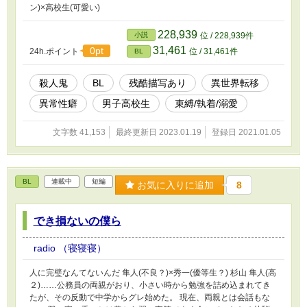
ン)×高校生(可愛い)
228,939
小説
位 / 228,939件
31,461
0pt
24h.ポイント
位 / 31,461件
BL
殺人鬼
BL
残酷描写あり
異世界転移
異常性癖
男子高校生
束縛/執着/溺愛
文字数 41,153
最終更新日 2023.01.19
登録日 2021.01.05
BL
連載中
短編
お気に入りに追加
8
でき損ないの僕ら
radio （寝寝寝）
人に完璧なんてないんだ 隼人(不良？)×秀一(優等生？) 杉山 隼人(高
２)……公務員の両親がおり、小さい時から勉強を詰め込まれてき
たが、その反動で中学からグレ始めた。 現在、両親とは会話もな