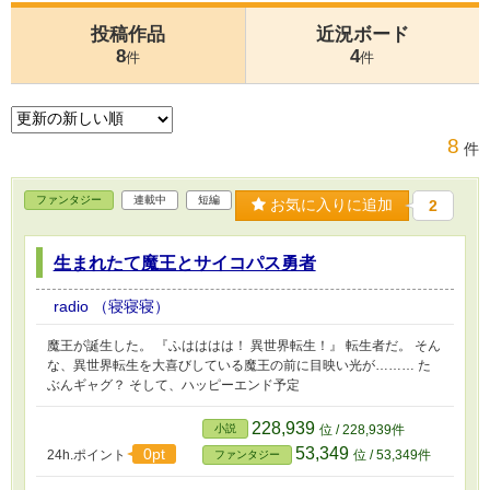
投稿作品
近況ボード
8
4
件
件
8
件
ファンタジー
連載中
短編
お気に入りに追加
2
生まれたて魔王とサイコパス勇者
radio （寝寝寝）
魔王が誕生した。 『ふはははは！ 異世界転生！』 転生者だ。 そん
な、異世界転生を大喜びしている魔王の前に目映い光が……… た
ぶんギャグ？ そして、ハッピーエンド予定
228,939
小説
位 / 228,939件
53,349
0pt
24h.ポイント
位 / 53,349件
ファンタジー