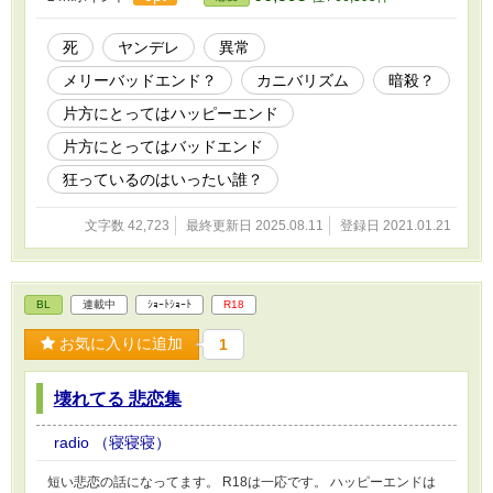
死
ヤンデレ
異常
メリーバッドエンド？
カニバリズム
暗殺？
片方にとってはハッピーエンド
片方にとってはバッドエンド
狂っているのはいったい誰？
文字数 42,723
最終更新日 2025.08.11
登録日 2021.01.21
BL
連載中
ｼｮｰﾄｼｮｰﾄ
R18
お気に入りに追加
1
壊れてる 悲恋集
radio （寝寝寝）
短い悲恋の話になってます。 R18は一応です。 ハッピーエンドは