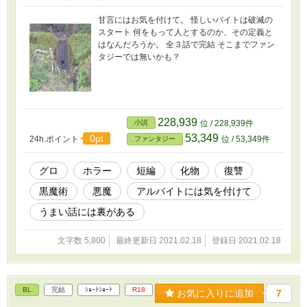
甘言にはお気を付けて。 怪しいバイトは破滅の
スタート 何をもって人とするのか、その定義と
はなんだろうか。 全３話で完結 そこまでファン
タジーでは無いかも？
228,939
小説
位 / 228,939件
53,349
0pt
24h.ポイント
位 / 53,349件
ファンタジー
グロ
ホラー
短編
化物
復讐
黒魔術
悪魔
アルバイトには気を付けて
うまい話には裏がある
文字数 5,800
最終更新日 2021.02.18
登録日 2021.02.18
BL
完結
ｼｮｰﾄｼｮｰﾄ
R18
お気に入りに追加
7