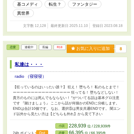
基コメディ
転生？
ファンタジー
異世界
文字数 12,128
最終更新日 2025.11.10
登録日 2023.08.18
恋愛
連載中
長編
R18
お気に入りに追加
8
私達は・・・
radio （寝寝寝）
【狂っているのはいったい誰？】 狂え！ 堕ちろ！ 私のもとまで！
ーーーーーーーーーーーーーーーー 狂ってる！ 堕ちなどしない！
貴方のものには死んでもならない！ *がついてる話は基本グロ注意
です 『賭けましょう』 ここから話が何個かのENDに分岐します。
ENDは合計10個です。 なお、選択⑤は男女共通ENDです。 闇エン
ド以外から見たい方は【どちらも外れ】から見て下さい
228,939
小説
位 / 228,939件
66,395
0pt
24h.ポイント
位 / 66,395件
恋愛