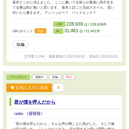
基本どこかに消えました。 ここに書いてる彼らが最後に両方生き
てる事は殆ど無いと思います。 基本１話ごと完結スタイル。 思い
付いたら書きます。 アンハッピー？ バッドエンド？
228,939
小説
位 / 228,939件
31,461
0pt
24h.ポイント
位 / 31,461件
BL
短編
文字数 3,194
最終更新日 2023.04.02
登録日 2023.04.02
ファンタジー
連載中
長編
R15
お気に入りに追加
5
君が僕を呼んだから
radio （寝寝寝）
「君が僕を呼んだから」 そんな声が聞こえた気がした。 そして俺
は目を瞑った。 「ここはどこだ？」 目が覚めると暗い空間に俺は