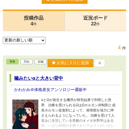
投稿作品
近況ボード
4
22
件
件
4
件
青春
完結
短編
お気に入りに追加
4
噛みたいαと大きい背中
かわかみ＠体格差女アンソロジー通販中
αとΩが発生する機序が研究結果で判明した世
界、治療を受けられるΩはΩホルモン抑制剤と成
長ホルモン促進剤によって、発情期を強力に押
さえられるようになっていた。 治療を受けて人
並みに生活している美貌のオメガ水野学はある
時、いばら財閥の令嬢でありアルファのいばら