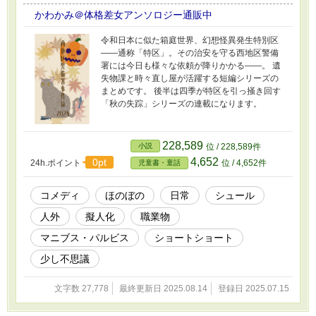
かわかみ＠体格差女アンソロジー通販中
令和日本に似た箱庭世界、幻想怪異発生特別区
――通称「特区」。その治安を守る西地区警備
署には今日も様々な依頼が降りかかる――。 遺
失物課と時々直し屋が活躍する短編シリーズの
まとめです。 後半は四季が特区を引っ掻き回す
「秋の失踪」シリーズの連載になります。
228,589
小説
位 / 228,589件
4,652
0pt
24h.ポイント
位 / 4,652件
児童書・童話
コメディ
ほのぼの
日常
シュール
人外
擬人化
職業物
マニブス・パルビス
ショートショート
少し不思議
文字数 27,778
最終更新日 2025.08.14
登録日 2025.07.15