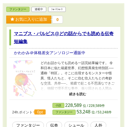
ファンタジー
連載中
ｼｮｰﾄｼｮｰﾄ
お気に入りに追加
0
マニブス・パルビス@どの話からでも読める伝奇
短編集
かわかみ＠体格差女アンソロジー通販中
どのお話からでも読める一話完結掌編です。 令
和日本に似た箱庭世界、幻想怪異発生特別区──
通称「特区」。そこに出現するモンスターや怪
異、怪人たちと、そこに住む住人たちとの奇妙
な交流、共存──。 箱庭で起こる不思議なできご
と、物騒で理不尽な事件、振り回される人間み
たいなものの生活を書いています。 ファンタジ
ーに近い少し不思議な表現があります。 R18に
至らない成人向け表現、ゴア表現、欠損描写、
228,589
小説
位 / 228,589件
グロテスクな内容を時折含みます。(成人向けで
53,248
0pt
24h.ポイント
位 / 53,248件
ファンタジー
はない商業小説程度の内容です) 創作家さんに
100のお題よりお借りしています。
ファンタジー
伝奇
シュール
人外