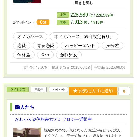
照(てり)とご学友になることになる。 場面緘黙
で何を考えているかわからない照に振り回され
る学だったが、あることをきっかけに心を通わ
228,589
小説
位 / 228,589件
せることになり……？
7,913
0pt
24h.ポイント
位 / 7,913件
青春
オメガバース
オメガバース（独自設定有り）
恋愛
青春恋愛
ハッピーエンド
身分差
体格差
Ω×α
創作男女
文字数 49,975
最終更新日 2025.09.28
登録日 2025.09.06
ライト文芸
連載中
ｼｮｰﾄｼｮｰﾄ
お気に入りに追加
0
隣人たち
かわかみ＠体格差女アンソロジー通販中
短編集なので、気になったお話からどうぞ読ん
でください。 完全短編です。続き物ではありま