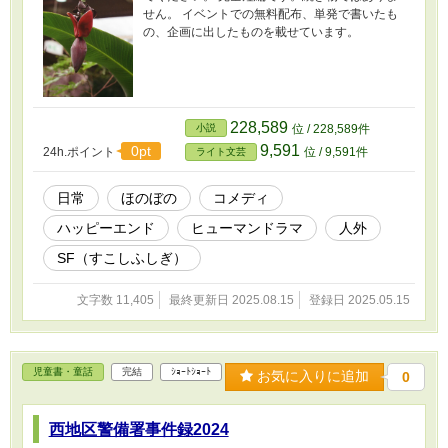
せん。 イベントでの無料配布、単発で書いたも
の、企画に出したものを載せています。
228,589
小説
位 / 228,589件
9,591
0pt
24h.ポイント
位 / 9,591件
ライト文芸
日常
ほのぼの
コメディ
ハッピーエンド
ヒューマンドラマ
人外
SF（すこしふしぎ）
文字数 11,405
最終更新日 2025.08.15
登録日 2025.05.15
児童書・童話
完結
ｼｮｰﾄｼｮｰﾄ
お気に入りに追加
0
西地区警備署事件録2024