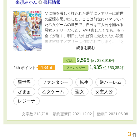
来須みかん
書籍情報
父に頬を激しく打たれた瞬間にメアリーは前世
の記憶を思い出した。ここは前世にハマってい
た乙女ゲームの世界で、自分は主人公を陥れる
悪女メアリーだった。 やり直したくても、もう
全てが遅く、明日になれば身に覚えのない殺害
未遂容疑でメアリーは拘束されてしまう。 「と
りあえず、生き残ろう……まず、それだ」 毒々
しい悪女メアリーが、前世の記憶を使い、清楚
系美女を演じて媚びて好かれて、時々、癒して
9,595
小説
位 / 228,916件
救って、乙女ゲームの世界を変えるお話。
1,935
134pt
24h.ポイント
位 / 53,354件
ファンタジー
異世界
ファンタジー
転生
逆ハーレム
ざまぁ
乙女ゲーム
聖女
女主人公
レジーナ
文字数 213,718
最終更新日 2021.12.02
登録日 2021.06.08
3
件