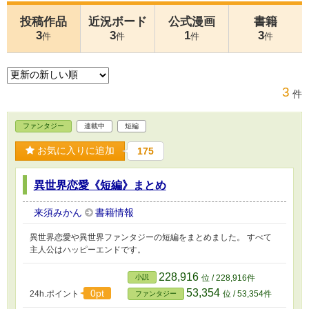
投稿作品
近況ボード
公式漫画
書籍
3
3
1
3
件
件
件
件
3
件
ファンタジー
連載中
短編
お気に入りに追加
175
異世界恋愛《短編》まとめ
来須みかん
書籍情報
異世界恋愛や異世界ファンタジーの短編をまとめました。 すべて
主人公はハッピーエンドです。
228,916
小説
位 / 228,916件
53,354
0pt
24h.ポイント
位 / 53,354件
ファンタジー