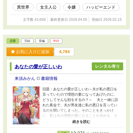
異世界
女主人公
令嬢
ハッピーエンド
文字数 43,658
最終更新日 2026.04.05
登録日 2026.02.15
恋愛
完結
長編
R15
お気に入りに追加
4,784
レンタル有り
あなたの愛が正しいわ
来須みかん
書籍情報
旧題：あなたの愛が正しいわ～夫が私の悪口を
言っていたので理想の妻になってあげたのに、
どうしてそんな顔をするの？～ 夫と一緒に訪
れた夜会で、夫が男友達に私の悪口を言ってい
るのを聞いてしまった。そのことをきっかけ
に、私は夫の理想の妻になることを決める。そ
れまで夫を心の底から愛して尽くしていたけ
ど、それがうっとうしかったそうだ。夫に付き
まとうのをやめた私は、生まれ変わったように