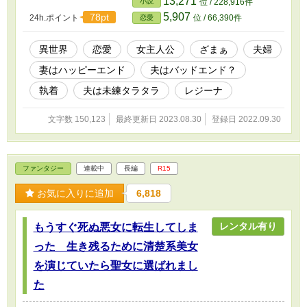
13,271
小説
位 / 228,916件
清々しい気分になっていた。 一方、夫は妻の
5,907
78pt
24h.ポイント
位 / 66,390件
恋愛
変化に戸惑い、誤解があったことに気がつき、
自分の今までの酷い態度を謝ったが、妻は美し
い笑みを浮かべてこういった。 「いいえ、間違
異世界
恋愛
女主人公
ざまぁ
夫婦
っていたのは私のほう。あなたの愛が正しい
妻はハッピーエンド
夫はバッドエンド？
わ」
執着
夫は未練タラタラ
レジーナ
文字数 150,123
最終更新日 2023.08.30
登録日 2022.09.30
ファンタジー
連載中
長編
R15
お気に入りに追加
6,818
レンタル有り
もうすぐ死ぬ悪女に転生してしま
った 生き残るために清楚系美女
を演じていたら聖女に選ばれまし
た